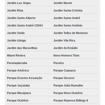
castração de cães e gatos agendar Vila Suíça
Jardim Las Vegas
Jardim Marek
Jardim Rina
Jardim Santa Cristina
castração de cachorro agendar Rio Grande
Jardim Santo Alberto
Jardim Santo André
castração gato agendar Vila Príncipe de Gales
Jardim Santo André CDHU
Jardim Santo Antônio
castração de gatos agendar Vila Lucinda
Jardim Stella
Jardim Telles de Menezes
castração de cachorro fêmea Estância Rio Grande
Jardim Utinga
Jardim Vila Rica
castração gato Rio Bonito
Jardim das Maravilhas
Jardim do Estádio
clínica que faz castração de cães Jardim Bela Vista
Miami Riviera
Novo Homero Thon
onde fazer castração de gato Jardim Telles de Menezes
Paranapiacaba
Paraíso
castração de cães e gatos Rio Pequeno
Parque América
Parque Capuava
onde fazer castração de cães e gatos Cerâmica
Parque Erasmo Assunção
Parque Gerassi
clínica que faz castração gato Santa Paula
Parque Jaçatuba
Parque João Ramalho
castração de cachorro fêmea agendar Olímpico
Parque Marajoara
Parque Novo Oratório
castração cachorro Jardim Las Vegas
Parque Oratório
Parque Represa Billings II