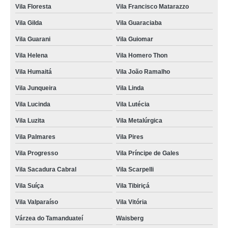
clínica que faz castração de cachorro fêmea Jardim Santo Alberto
Vila Floresta
Vila Francisco Matarazzo
castração de gato agendar Santa Terezinha
Vila Gilda
Vila Guaraciaba
clínica que faz castração cachorro Vila Lutécia
Vila Guarani
Vila Guiomar
Vila Helena
Vila Homero Thon
Vila Humaitá
Vila João Ramalho
Vila Junqueira
Vila Linda
Vila Lucinda
Vila Lutécia
Vila Luzita
Vila Metalúrgica
Vila Palmares
Vila Pires
Vila Progresso
Vila Príncipe de Gales
Vila Sacadura Cabral
Vila Scarpelli
Vila Suíça
Vila Tibiriçá
Vila Valparaíso
Vila Vitória
Várzea do Tamanduateí
Waisberg