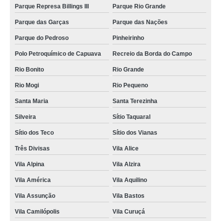
onde fazer castração cachorro Campo Grande
Parque Represa Billings III
Parque Rio Grande
clínica que faz castração de gato Jardim Bom Pastor
Parque das Garças
Parque das Nações
castração animal marcar Sítio dos Vianas
Parque do Pedroso
Pinheirinho
onde fazer castração de cachorro fêmea Campo Grande
Polo Petroquímico de Capuava
Recreio da Borda do Campo
Rio Bonito
Rio Grande
onde fazer castração de cachorro macho Jardim Alzira Franco
Rio Mogi
Rio Pequeno
onde fazer castração animal Campo Grande
Santa Maria
Santa Terezinha
castração de gato agendar Vila Alpina
Silveira
Sítio Taquaral
castração de cães Cata Preta
Sítio dos Teco
Sítio dos Vianas
clínica que faz castração de cães e gatos Santa Maria
Três Divisas
Vila Alice
castração de cães agendar Rio Mogi
Vila Alpina
Vila Alzira
castração de cães agendar Vila Suíça
Vila América
Vila Aquilino
clínica que faz castração de gatos Vila Progresso
Vila Assunção
Vila Bastos
castração cachorro Vila Homero Thon
Vila Camilópolis
Vila Curuçá