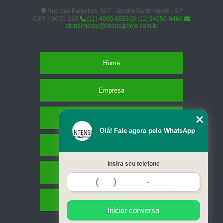
Rua das Paineiras, 607 - Jardim Santo André - SP
CEP: 09070-220
(11) 4990-6553
(11) 94056-9460
atendimento@intensiprime.com.br
Home
Empresa
Missão
Olá! Fale agora pelo WhatsApp
Serviços
Insira seu telefone
Contato
Mapa do site
Iniciar conversa