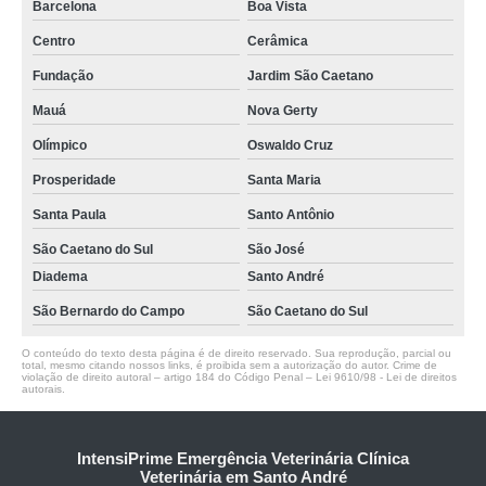
Barcelona
Boa Vista
Centro
Cerâmica
Fundação
Jardim São Caetano
Mauá
Nova Gerty
Olímpico
Oswaldo Cruz
Prosperidade
Santa Maria
Santa Paula
Santo Antônio
São Caetano do Sul
São José
Diadema
Santo André
São Bernardo do Campo
São Caetano do Sul
O conteúdo do texto desta página é de direito reservado. Sua reprodução, parcial ou
total, mesmo citando nossos links, é proibida sem a autorização do autor. Crime de
violação de direito autoral – artigo 184 do Código Penal –
Lei 9610/98 - Lei de direitos
autorais
.
IntensiPrime Emergência Veterinária Clínica
Veterinária em Santo André