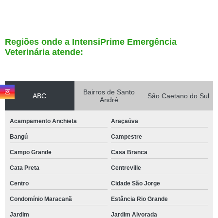
Regiões onde a IntensiPrime Emergência
Veterinária atende:
Bairros de Santo
ABC
São Caetano do Sul
André
Acampamento Anchieta
Araçaúva
Bangú
Campestre
Campo Grande
Casa Branca
Cata Preta
Centreville
Centro
Cidade São Jorge
Condomínio Maracanã
Estância Rio Grande
Jardim
Jardim Alvorada