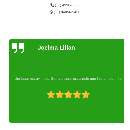
(11) 4990-6553
(11) 94056-9460
Joelma Lilian
Um lugar maravilhoso. Sempre serei grata pelo que fizeram por nós!