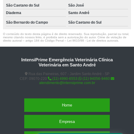
São Caetano do Sul
São José
Diadema
Santo André
São Bernardo do Campo
São Caetano do Sul
O conteúdo do texto desta página é de direito reservado. Sua reprodução, parcial ou total,
mesmo citando nossos links, é proibida sem a autorização do autor. Crime de violação de
direito autoral – artigo 184 do Código Penal –
Lei 9610/98 - Lei de direitos autorais
.
IntensiPrime Emergência Veterinária Clínica
Veterinária em Santo André
Rua das Paineiras, 607 - Jardim Santo André - SP
CEP: 09070-220
(11) 4990-6553
(11) 94056-9460
atendimento@intensiprime.com.br
Home
Empresa