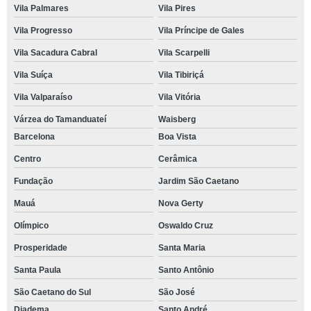
Vila Palmares
Vila Pires
Vila Progresso
Vila Príncipe de Gales
Vila Sacadura Cabral
Vila Scarpelli
Vila Suíça
Vila Tibiriçá
Vila Valparaíso
Vila Vitória
Várzea do Tamanduateí
Waisberg
Barcelona
Boa Vista
Centro
Cerâmica
Fundação
Jardim São Caetano
Mauá
Nova Gerty
Olímpico
Oswaldo Cruz
Prosperidade
Santa Maria
Santa Paula
Santo Antônio
São Caetano do Sul
São José
Diadema
Santo André