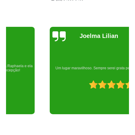
Joelma Lilian
Um lugar maravilhoso. Sempre serei grata pelo que fizeram por nós!