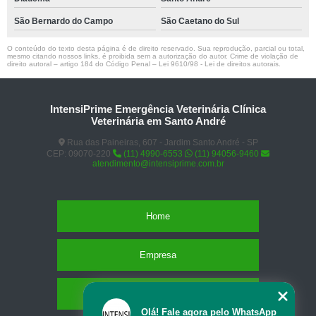
São Bernardo do Campo
São Caetano do Sul
O conteúdo do texto desta página é de direito reservado. Sua reprodução, parcial ou total,
mesmo citando nossos links, é proibida sem a autorização do autor. Crime de violação de
direito autoral – artigo 184 do Código Penal –
Lei 9610/98 - Lei de direitos autorais
.
IntensiPrime Emergência Veterinária Clínica
Veterinária em Santo André
Rua das Paineiras, 607 - Jardim Santo André - SP
CEP: 09070-220
(11) 4990-6553
(11) 94056-9460
atendimento@intensiprime.com.br
Home
Empresa
Missão
Olá! Fale agora pelo WhatsApp