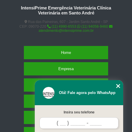
IntensiPrime Emergência Veterinária Clínica
Veterinária em Santo André
Rua das Paineiras, 607 - Jardim Santo André - SP
CEP: 09070-220
(11) 4990-6553
(11) 94056-9460
atendimento@intensiprime.com.br
Home
Empresa
Missão
Olá! Fale agora pelo WhatsApp
Serviços
Insira seu telefone
Contato