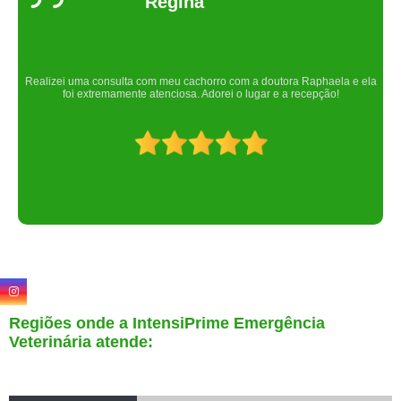
Um lugar maravilhoso. Sempre serei grata pelo que fizeram por nós!
Regiões onde a IntensiPrime Emergência
Veterinária atende: