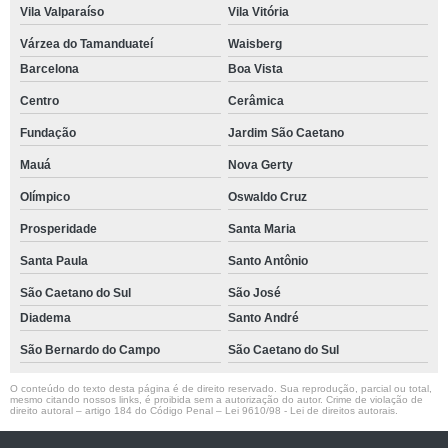
Vila Valparaíso
Vila Vitória
Várzea do Tamanduateí
Waisberg
Barcelona
Boa Vista
Centro
Cerâmica
Fundação
Jardim São Caetano
Mauá
Nova Gerty
Olímpico
Oswaldo Cruz
Prosperidade
Santa Maria
Santa Paula
Santo Antônio
São Caetano do Sul
São José
Diadema
Santo André
São Bernardo do Campo
São Caetano do Sul
O conteúdo do texto desta página é de direito reservado. Sua reprodução, parcial ou total,
mesmo citando nossos links, é proibida sem a autorização do autor. Crime de violação de
direito autoral – artigo 184 do Código Penal –
Lei 9610/98 - Lei de direitos autorais
.