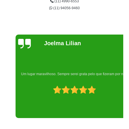
(11) 4990-6553
(11) 94056-9460
Joelma Lilian
Um lugar maravilhoso. Sempre serei grata pelo que fizeram por nós!