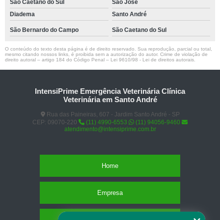
São Caetano do Sul
São José
Diadema
Santo André
São Bernardo do Campo
São Caetano do Sul
O conteúdo do texto desta página é de direito reservado. Sua reprodução, parcial ou total,
mesmo citando nossos links, é proibida sem a autorização do autor. Crime de violação de
direito autoral – artigo 184 do Código Penal –
Lei 9610/98 - Lei de direitos autorais
.
IntensiPrime Emergência Veterinária Clínica
Veterinária em Santo André
Rua das Paineiras, 607 - Jardim Santo André - SP
CEP: 09070-220
(11) 4990-6553
(11) 94056-9460
atendimento@intensiprime.com.br
Home
Empresa
Missão