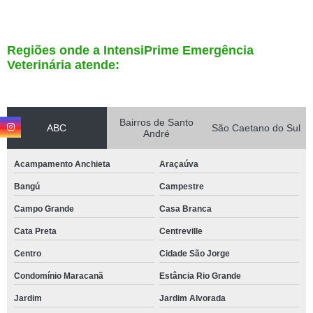
Regiões onde a IntensiPrime Emergência
Veterinária atende:
Bairros de Santo
ABC
São Caetano do Sul
André
Acampamento Anchieta
Araçaúva
Bangú
Campestre
Campo Grande
Casa Branca
Cata Preta
Centreville
Centro
Cidade São Jorge
Condomínio Maracanã
Estância Rio Grande
Jardim
Jardim Alvorada