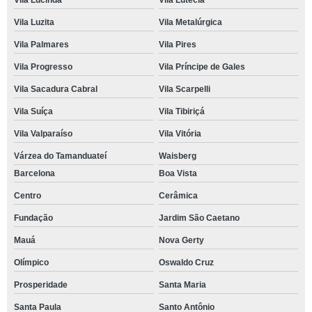
Vila Lucinda
Vila Lutécia
Vila Luzita
Vila Metalúrgica
Vila Palmares
Vila Pires
Vila Progresso
Vila Príncipe de Gales
Vila Sacadura Cabral
Vila Scarpelli
Vila Suíça
Vila Tibiriçá
Vila Valparaíso
Vila Vitória
Várzea do Tamanduateí
Waisberg
Barcelona
Boa Vista
Centro
Cerâmica
Fundação
Jardim São Caetano
Mauá
Nova Gerty
Olímpico
Oswaldo Cruz
Prosperidade
Santa Maria
Santa Paula
Santo Antônio