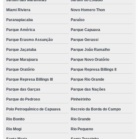
Jardim das Maravilhas
Jardim do Estádio
Miami Riviera
Novo Homero Thon
Paranapiacaba
Paraíso
Parque América
Parque Capuava
Parque Erasmo Assunção
Parque Gerassi
Parque Jaçatuba
Parque João Ramalho
Parque Marajoara
Parque Novo Oratório
Parque Oratório
Parque Represa Billings II
Parque Represa Billings III
Parque Rio Grande
Parque das Garças
Parque das Nações
Parque do Pedroso
Pinheirinho
Polo Petroquímico de Capuava
Recreio da Borda do Campo
Rio Bonito
Rio Grande
Rio Mogi
Rio Pequeno