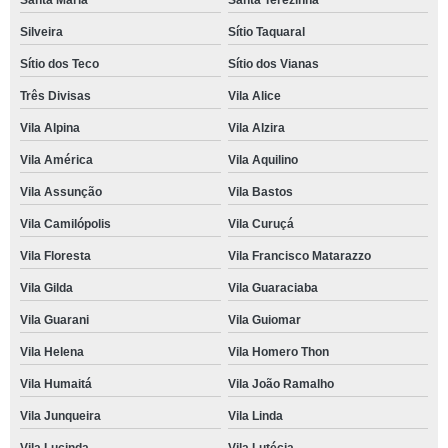
Santa Maria
Santa Terezinha
Silveira
Sítio Taquaral
Sítio dos Teco
Sítio dos Vianas
Três Divisas
Vila Alice
Vila Alpina
Vila Alzira
Vila América
Vila Aquilino
Vila Assunção
Vila Bastos
Vila Camilópolis
Vila Curuçá
Vila Floresta
Vila Francisco Matarazzo
Vila Gilda
Vila Guaraciaba
Vila Guarani
Vila Guiomar
Vila Helena
Vila Homero Thon
Vila Humaitá
Vila João Ramalho
Vila Junqueira
Vila Linda