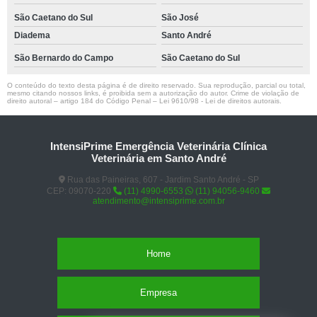
São Caetano do Sul
São José
Diadema
Santo André
São Bernardo do Campo
São Caetano do Sul
O conteúdo do texto desta página é de direito reservado. Sua reprodução, parcial ou total,
mesmo citando nossos links, é proibida sem a autorização do autor. Crime de violação de
direito autoral – artigo 184 do Código Penal –
Lei 9610/98 - Lei de direitos autorais
.
IntensiPrime Emergência Veterinária Clínica
Veterinária em Santo André
Rua das Paineiras, 607 - Jardim Santo André - SP
CEP: 09070-220
(11) 4990-6553
(11) 94056-9460
atendimento@intensiprime.com.br
Home
Empresa