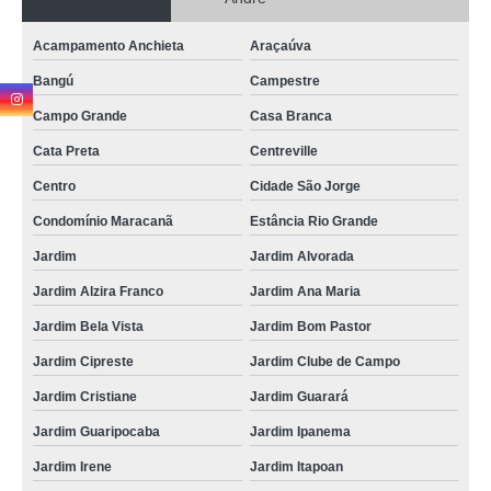
onde agendar consulta médica veterinária para silvestres Vila Valparaíso
consulta silvestres marcar Jardim
Acampamento Anchieta
Araçaúva
Bangú
Campestre
onde agendar consulta de ozonioterapia para silvestres Sítio dos Vianas
Campo Grande
Casa Branca
onde agendar consulta de dermatologista para silvestres Miami Riviera
Cata Preta
Centreville
onde fazer consulta veterinária para silvestres Araçaúva
Centro
Cidade São Jorge
onde fazer consulta silvestres Recreio da Borda do Campo
Condomínio Maracanã
Estância Rio Grande
onde fazer consulta para animal silvestre Barcelona
Jardim
Jardim Alvorada
consulta médica veterinária para animais silvestres Jardim Itapoan
Jardim Alzira Franco
Jardim Ana Maria
onde fazer consulta de ortopedia para animais silvestres Vila João Ramalho
Jardim Bela Vista
Jardim Bom Pastor
consulta de ortopedia para animais silvestres marcar Mauá
Jardim Cipreste
Jardim Clube de Campo
consulta para animal silvestre Recreio da Borda do Campo
Jardim Cristiane
Jardim Guarará
onde agendar consulta médica veterinária para animais silvestres Vila
Jardim Guaripocaba
Jardim Ipanema
Humaitá
Jardim Irene
Jardim Itapoan
onde fazer consulta veterinária para silvestres Jardim Guarará