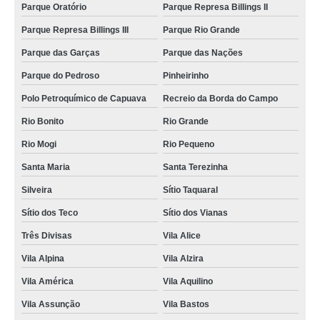
consulta silvestres Vila Lucinda
Parque Oratório
Parque Represa Billings II
consulta para animais silvestres marcar Jardim Joaquim Eugênio de Lima
Parque Represa Billings III
Parque Rio Grande
consulta médica veterinária para silvestres Rio Bonito
Parque das Garças
Parque das Nações
onde fazer consulta de dermatologista para silvestres Vila Helena
Parque do Pedroso
Pinheirinho
Polo Petroquímico de Capuava
Recreio da Borda do Campo
onde agendar consulta para animais silvestres Vila Palmares
Rio Bonito
Rio Grande
consulta médica veterinária para animais silvestres marcar Cerâmica
Rio Mogi
Rio Pequeno
consulta veterinária para silvestres Cerâmica
Santa Maria
Santa Terezinha
consulta médica veterinária para animais silvestres Vila Guarani
Silveira
Sítio Taquaral
consulta para animais silvestres Santa Maria
Sítio dos Teco
Sítio dos Vianas
consulta de ozonioterapia para silvestres marcar Barcelona
Três Divisas
Vila Alice
consulta para silvestres marcar São Caetano do Sul
Vila Alpina
Vila Alzira
consulta para animal silvestre marcar Campestre
Vila América
Vila Aquilino
consulta para silvestres Vila Progresso
Vila Assunção
Vila Bastos
onde fazer consulta veterinária para animais silvestres Jardim Vila Rica