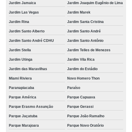
Jardim Jamaica
Jardim Joaquim Eugênio de Lima
onde fazer consulta médica veterinária para animais silvestres Paraíso
Jardim Las Vegas
Jardim Marek
consulta médica veterinária para silvestres marcar Jardim Las Vegas
Jardim Rina
Jardim Santa Cristina
consulta para animais silvestres Rio Pequeno
Jardim Santo Alberto
Jardim Santo André
consulta animal silvestre Vila América
Jardim Santo André CDHU
Jardim Santo Antônio
onde fazer consulta veterinária para animais silvestres Vila Tibiriçá
Jardim Stella
Jardim Telles de Menezes
onde agendar consulta de ortopedia para animais silvestres Jardim
Alvorada
Jardim Utinga
Jardim Vila Rica
onde agendar consulta veterinária para silvestres Vila Helena
Jardim das Maravilhas
Jardim do Estádio
Miami Riviera
Novo Homero Thon
onde agendar consulta médica veterinária para silvestres Jardim Telles de
Menezes
Paranapiacaba
Paraíso
onde fazer consulta de ozonioterapia para silvestres Olímpico
Parque América
Parque Capuava
onde agendar consulta para animal silvestre Parque Represa Billings III
Parque Erasmo Assunção
Parque Gerassi
consulta veterinária para animais silvestres Jardim das Maravilhas
Parque Jaçatuba
Parque João Ramalho
onde fazer consulta animal silvestre Acampamento Anchieta
Parque Marajoara
Parque Novo Oratório