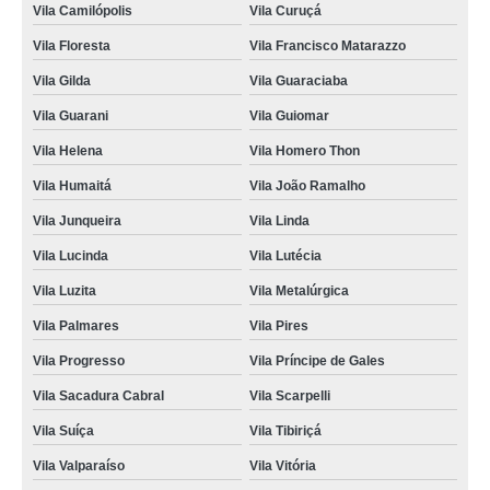
Vila Camilópolis
Vila Curuçá
onde fazer consulta para animais silvestres Vila Luzita
Vila Floresta
Vila Francisco Matarazzo
consulta médica veterinária para silvestres Parque Jaçatuba
Vila Gilda
Vila Guaraciaba
onde fazer consulta médica veterinária para animais silvestres Vila Humaitá
Vila Guarani
Vila Guiomar
consulta veterinária para animais silvestres marcar Casa Branca
Vila Helena
Vila Homero Thon
consulta para silvestres Vila Sacadura Cabral
Vila Humaitá
Vila João Ramalho
onde agendar consulta animal silvestre Nova Gerty
Vila Junqueira
Vila Linda
Vila Lucinda
Vila Lutécia
consulta para animal silvestre Jardim Guaripocaba
Vila Luzita
Vila Metalúrgica
onde agendar consulta de ozonioterapia para silvestres Paraíso
Vila Palmares
Vila Pires
onde agendar consulta veterinária para animais silvestres Jardim Alvorada
Vila Progresso
Vila Príncipe de Gales
onde fazer consulta para silvestres Centro
Vila Sacadura Cabral
Vila Scarpelli
consulta silvestres marcar Parque Represa Billings II
Vila Suíça
Vila Tibiriçá
consulta de ozonioterapia para silvestres Jardim Santo André
Vila Valparaíso
Vila Vitória
consulta de dermatologista para silvestres marcar Barcelona