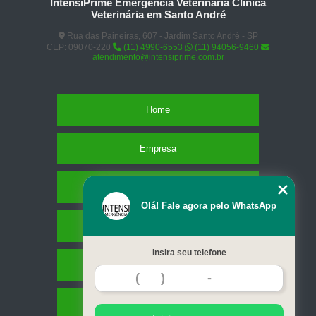
IntensiPrime Emergência Veterinária Clínica
Veterinária em Santo André
Rua das Paineiras, 607 - Jardim Santo André - SP
CEP: 09070-220
(11) 4990-6553
(11) 94056-9460
atendimento@intensiprime.com.br
Home
Empresa
Missão
Olá! Fale agora pelo WhatsApp
Serviços
Insira seu telefone
Contato
Mapa do site