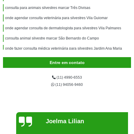
consulta para animais silvestres marcar Três Divisas
onde agendar consulta veterinária para silvestres Vila Guiomar
onde agendar consulta de dermatologista para silvestres Vila Palmares
consulta animal silvestre marcar São Bernardo do Campo
onde fazer consulta médica veterinária para silvestres Jardim Ana Maria
onde fazer consulta de ozonioterapia para silvestres Jardim Clube de
Entre em contato
Campo
onde fazer consulta de dermatologista para silvestres São Caetano do Sul
(11) 4990-6553
consulta veterinária para silvestres marcar Parque Represa Billings II
(11) 94056-9460
onde agendar consulta veterinária para animais silvestres Vila Alzira
consulta veterinária para animais silvestres Miami Riviera
onde fazer consulta de ortopedia para animais silvestres Parque Capuava
Joelma Lilian
consulta de dermatologista para silvestres Jardim Cipreste