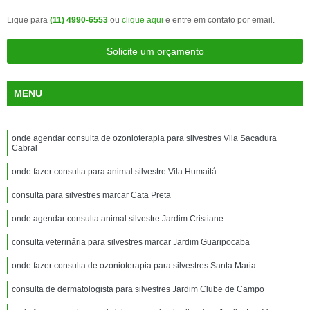
Ligue para
(11) 4990-6553
ou
clique aqui
e entre em contato por email.
Solicite um orçamento
MENU
onde agendar consulta de ozonioterapia para silvestres Vila Sacadura
Cabral
onde fazer consulta para animal silvestre Vila Humaitá
consulta para silvestres marcar Cata Preta
onde agendar consulta animal silvestre Jardim Cristiane
consulta veterinária para silvestres marcar Jardim Guaripocaba
onde fazer consulta de ozonioterapia para silvestres Santa Maria
consulta de dermatologista para silvestres Jardim Clube de Campo