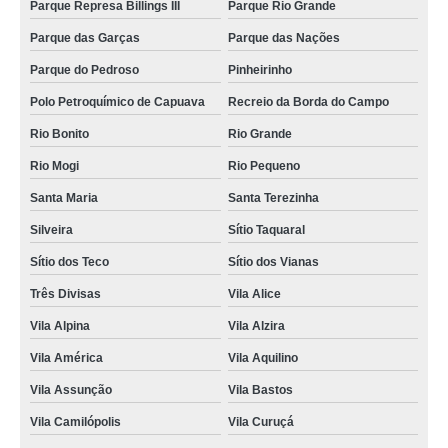
Parque Represa Billings III
Parque Rio Grande
onde fazer consulta médica veterinária para silvestres Santa Paula
Parque das Garças
Parque das Nações
consulta para animal silvestre marcar Jardim Ipanema
Parque do Pedroso
Pinheirinho
consulta silvestres marcar Jardim Santo André
Polo Petroquímico de Capuava
Recreio da Borda do Campo
onde fazer consulta de dermatologista para silvestres Vila Guiomar
Rio Bonito
Rio Grande
consulta animal silvestre Vila Progresso
Rio Mogi
Rio Pequeno
Santa Maria
Santa Terezinha
onde agendar consulta para animal silvestre Santo Antônio
Silveira
Sítio Taquaral
consulta de ortopedia para animais silvestres Parque Jaçatuba
Sítio dos Teco
Sítio dos Vianas
consulta animal silvestre Vila Floresta
Três Divisas
Vila Alice
consulta animal silvestre marcar Jardim Cipreste
Vila Alpina
Vila Alzira
onde fazer consulta veterinária para silvestres Sítio dos Teco
Vila América
Vila Aquilino
onde fazer consulta de dermatologista para silvestres Parque Erasmo
Assunção
Vila Assunção
Vila Bastos
consulta para animal silvestre Jardim Stella
Vila Camilópolis
Vila Curuçá