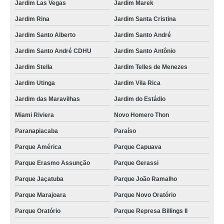
Jardim Las Vegas
Jardim Marek
onde agendar consulta médica veterinária para animais silvestres Jardim
Jardim Rina
Jardim Santa Cristina
consulta para silvestres Vila Alzira
Jardim Santo Alberto
Jardim Santo André
onde agendar consulta veterinária para silvestres Vila Scarpelli
Jardim Santo André CDHU
Jardim Santo Antônio
consulta para animal silvestre Jardim Cristiane
Jardim Stella
Jardim Telles de Menezes
onde fazer consulta médica veterinária para animais silvestres Parque
Oratório
Jardim Utinga
Jardim Vila Rica
onde fazer consulta de ortopedia para animais silvestres Cerâmica
Jardim das Maravilhas
Jardim do Estádio
onde agendar consulta para animais silvestres Vila João Ramalho
Miami Riviera
Novo Homero Thon
onde agendar consulta para silvestres Bangú
Paranapiacaba
Paraíso
consulta de ozonioterapia para silvestres marcar Santa Maria
Parque América
Parque Capuava
Parque Erasmo Assunção
Parque Gerassi
onde fazer consulta para silvestres Polo Petroquímico de Capuava
Parque Jaçatuba
Parque João Ramalho
consulta médica veterinária para animais silvestres Vila Alpina
Parque Marajoara
Parque Novo Oratório
onde agendar consulta de dermatologista para silvestres Vila América
Parque Oratório
Parque Represa Billings II
consulta de ortopedia para animais silvestres Polo Petroquímico de
Capuava