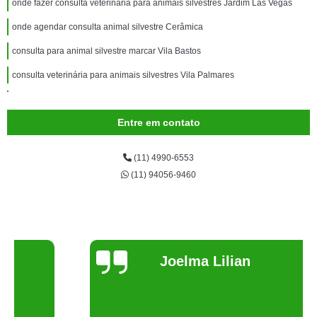
onde fazer consulta veterinária para animais silvestres Jardim Las Vegas
onde agendar consulta animal silvestre Cerâmica
consulta para animal silvestre marcar Vila Bastos
consulta veterinária para animais silvestres Vila Palmares
onde agendar consulta para animais silvestres Rio Bonito
Entre em contato
consulta médica veterinária para silvestres marcar Vila Scarpelli
onde fazer consulta para silvestres Centro
(11) 4990-6553
consulta para silvestres Sítio dos Teco
(11) 94056-9460
onde agendar consulta de dermatologista para silvestres Araçaúva
onde agendar consulta médica veterinária para silvestres Vila Guarani
onde fazer consulta veterinária para animais silvestres Jardim Guarará
Joelma Lilian
onde fazer consulta para animais silvestres Parque do Pedroso
onde fazer consulta veterinária para silvestres Jardim
consulta animal silvestre marcar Rio Grande