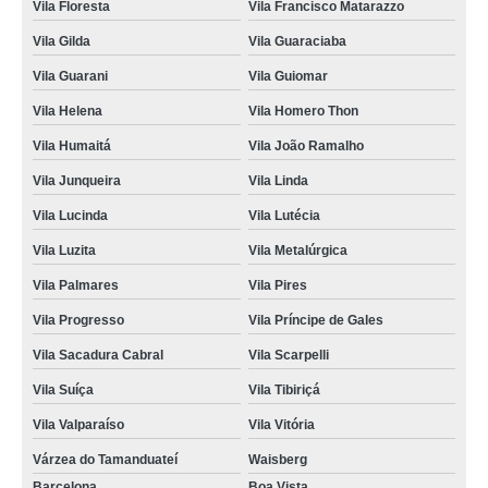
onde fazer consulta de ozonioterapia para silvestres Sítio dos Teco
Vila Floresta
Vila Francisco Matarazzo
consulta médica veterinária para animais silvestres marcar Vila Guarani
Vila Gilda
Vila Guaraciaba
Vila Guarani
Vila Guiomar
onde agendar consulta médica veterinária para animais silvestres Jardim
Stella
Vila Helena
Vila Homero Thon
onde fazer consulta silvestres Vila Progresso
Vila Humaitá
Vila João Ramalho
consulta silvestres Vila Helena
Vila Junqueira
Vila Linda
onde fazer consulta silvestres Vila Bastos
Vila Lucinda
Vila Lutécia
consulta de dermatologista para silvestres marcar Vila Floresta
Vila Luzita
Vila Metalúrgica
onde fazer consulta para animais silvestres Santa Maria
Vila Palmares
Vila Pires
consulta de ozonioterapia para silvestres Parque Represa Billings II
Vila Progresso
Vila Príncipe de Gales
onde fazer consulta para animal silvestre Vila Helena
Vila Sacadura Cabral
Vila Scarpelli
onde fazer consulta animal silvestre Recreio da Borda do Campo
Vila Suíça
Vila Tibiriçá
Vila Valparaíso
Vila Vitória
consulta médica veterinária para silvestres Vila Gilda
Várzea do Tamanduateí
Waisberg
onde agendar consulta veterinária para animais silvestres Jardim Bom
Pastor
Barcelona
Boa Vista