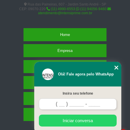
consulta veterinária para animais silvestres marcar Araçaúva
Rua das Paineiras, 607 - Jardim Santo André - SP
CEP: 09070-220
(11) 4990-6553
(11) 94056-9460
atendimento@intensiprime.com.br
Home
Empresa
Missão
Olá! Fale agora pelo WhatsApp
Serviços
Insira seu telefone
Contato
Mapa do site
Iniciar conversa