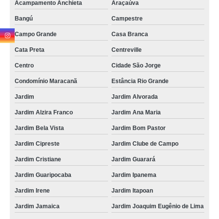
Acampamento Anchieta
Araçaúva
consulta médica veterinária para silvestres Centro
Bangú
Campestre
consulta de ozonioterapia para silvestres São Caetano do Sul
Campo Grande
Casa Branca
consulta de ortopedia para animais silvestres marcar Jardim São Caetano
Cata Preta
Centreville
consulta para animais silvestres marcar Vila Sacadura Cabral
Centro
Cidade São Jorge
consulta de dermatologista para silvestres Vila Príncipe de Gales
Condomínio Maracanã
Estância Rio Grande
consulta veterinária para animais silvestres marcar Vila Palmares
Jardim
Jardim Alvorada
consulta de ozonioterapia para silvestres marcar Vila Vitória
Jardim Alzira Franco
Jardim Ana Maria
onde agendar consulta veterinária para silvestres Jardim Marek
Jardim Bela Vista
Jardim Bom Pastor
onde agendar consulta silvestres Jardim Cipreste
Jardim Cipreste
Jardim Clube de Campo
consulta silvestres marcar Parque Represa Billings II
Jardim Cristiane
Jardim Guarará
onde fazer consulta animal silvestre Bangú
Jardim Guaripocaba
Jardim Ipanema
consulta para silvestres marcar Jardim Santo Antônio
Jardim Irene
Jardim Itapoan
onde agendar consulta silvestres Parque das Nações
Jardim Jamaica
Jardim Joaquim Eugênio de Lima