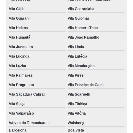
limpeza de tártaro em cachorro agendar Jardim Cristiane
Vila Gilda
Vila Guaraciaba
onde faz limpeza tártaro cachorro Cidade São Jorge
Vila Guarani
Vila Guiomar
limpeza de tártaro de cães Santa Maria
Vila Helena
Vila Homero Thon
limpeza tártaro cachorro Parque Rio Grande
Vila Humaitá
Vila João Ramalho
limpeza de tártaro para gatos agendar Sítio dos Teco
Vila Junqueira
Vila Linda
limpeza dentária canina agendar São José
Vila Lucinda
Vila Lutécia
Vila Luzita
Vila Metalúrgica
onde fazer limpeza tártaro gato Jardim Joaquim Eugênio de Lima
Vila Palmares
Vila Pires
limpeza tártaro agendar Vila Alice
Vila Progresso
Vila Príncipe de Gales
onde fazer tartarectomia em animais Prosperidade
Vila Sacadura Cabral
Vila Scarpelli
limpeza de tártaro canina agendar Acampamento Anchieta
Vila Suíça
Vila Tibiriçá
onde faz limpeza de tártaro de cães Jardim Clube de Campo
Vila Valparaíso
Vila Vitória
onde fazer limpeza de tártaro de cães Vila Guiomar
Várzea do Tamanduateí
Waisberg
onde fazer limpeza tártaro cachorro Vila Alpina
Barcelona
Boa Vista