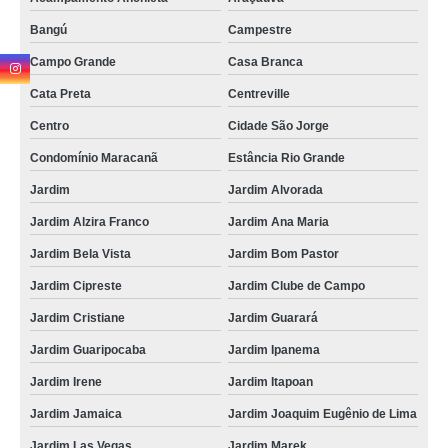
tartarectomia em cachorro agendar Jardim Itapoan
Bangú
Campestre
onde fazer limpeza de tártaro para gatos Nova Gerty
Campo Grande
Casa Branca
limpeza de tártaro canino agendar Vila Assunção
Cata Preta
Centreville
limpeza de tártaro canino São José
Centro
Cidade São Jorge
limpeza dentária canina Parque Novo Oratório
Condomínio Maracanã
Estância Rio Grande
onde fazer limpeza de tártaro canino Barcelona
Jardim
Jardim Alvorada
limpeza tártaro gato agendar Bangú
Jardim Alzira Franco
Jardim Ana Maria
onde faz limpeza tártaro gato Jardim
Jardim Bela Vista
Jardim Bom Pastor
onde faz tartarectomia em cachorro Boa Vista
Jardim Cipreste
Jardim Clube de Campo
limpeza de tártaro para cães Rio Bonito
Jardim Cristiane
Jardim Guarará
tartarectomia em animais agendar Parque das Nações
Jardim Guaripocaba
Jardim Ipanema
limpeza de tártaro de cães agendar Rio Bonito
Jardim Irene
Jardim Itapoan
onde faz limpeza de tártaro de cães Parque Oratório
Jardim Jamaica
Jardim Joaquim Eugênio de Lima
onde fazer limpeza de tártaro para cães Parque América
Jardim Las Vegas
Jardim Marek