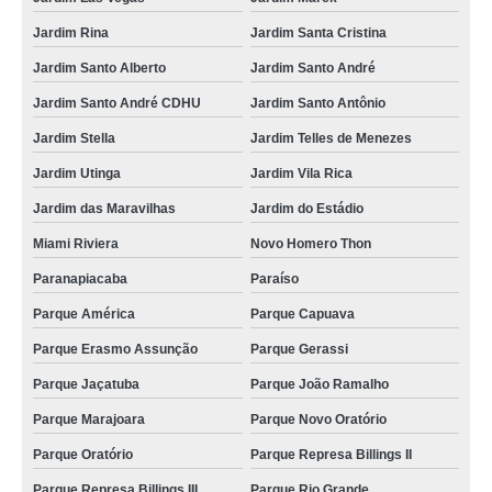
Jardim Rina
Jardim Santa Cristina
onde faz limpeza de tártaro canino Jardim Alzira Franco
Jardim Santo Alberto
Jardim Santo André
onde fazer limpeza dentária canina Jardim
Jardim Santo André CDHU
Jardim Santo Antônio
onde fazer limpeza de tártaro em cachorro Vila Guarani
Jardim Stella
Jardim Telles de Menezes
tartarectomia em animais Santo André
Jardim Utinga
Jardim Vila Rica
limpeza tártaro cachorro agendar Parque América
Jardim das Maravilhas
Jardim do Estádio
tartarectomia em animais Bangú
Miami Riviera
Novo Homero Thon
limpeza tártaro gato agendar Jardim
Paranapiacaba
Paraíso
limpeza tártaro cachorro clínica Jardim Ana Maria
Parque América
Parque Capuava
onde fazer tartarectomia em animais Vila Scarpelli
Parque Erasmo Assunção
Parque Gerassi
limpeza tártaro gato clínica Jardim Guaripocaba
Parque Jaçatuba
Parque João Ramalho
onde fazer limpeza tártaro Santo Antônio
Parque Marajoara
Parque Novo Oratório
onde faz limpeza de tártaro para cães Rio Mogi
Parque Oratório
Parque Represa Billings II
limpeza tártaro Parque do Pedroso
Parque Represa Billings III
Parque Rio Grande