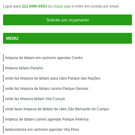
Ligue para
(11) 4990-6553
ou
clique aqui
e entre em contato por email.
Solicite um orçamento
MENU
limpeza de tártaro em cachorro agendar Centro
limpeza tártaro Paraíso
onde faz limpeza de tártaro para cães Parque das Nações
onde faz limpeza de tártaro canino Parque Gerassi
onde faz limpeza tártaro Vila Curuçá
onde fazer limpeza de tártaro de cães São Bernardo do Campo
limpeza de tártaro canino agendar Parque América
tartarectomia em cachorro agendar Vila Pires