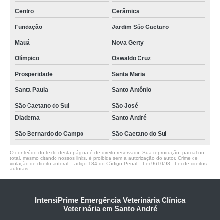
onde fazer limpeza de tártaro canino Parque Novo Oratório
Centro
Cerâmica
onde faz limpeza tártaro Cerâmica
Fundação
Jardim São Caetano
onde fazer limpeza de tártaro canina Oswaldo Cruz
Mauá
Nova Gerty
limpeza tártaro cachorro clínica Jardim Bela Vista
Olímpico
Oswaldo Cruz
onde fazer tartarectomia em cachorro Cidade São Jorge
Prosperidade
Santa Maria
Santa Paula
Santo Antônio
São Caetano do Sul
São José
Diadema
Santo André
São Bernardo do Campo
São Caetano do Sul
O conteúdo do texto desta página é de direito reservado. Sua reprodução, parcial ou
total, mesmo citando nossos links, é proibida sem a autorização do autor. Crime de
violação de direito autoral – artigo 184 do Código Penal –
Lei 9610/98 - Lei de direitos
autorais
.
IntensiPrime Emergência Veterinária Clínica
Veterinária em Santo André