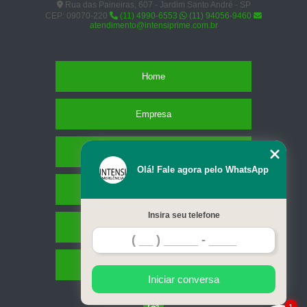
Rua das Paineiras, 607 - Jardim Santo André - SP
CEP: 09070-220
(11) 4990-6553
(11) 94056-9460
atendimento@intensiprime.com.br
Home
Empresa
Missão
Olá! Fale agora pelo WhatsApp
Serviços
Insira seu telefone
Contato
Mapa do site
Iniciar conversa