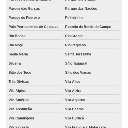
limpeza dentária canina Jardim Vila Rica
Parque das Garças
Parque das Nações
onde fazer limpeza de tártaro em cachorro Vila Gilda
Parque do Pedroso
Pinheirinho
tartarectomia em animais agendar Jardim Utinga
Polo Petroquímico de Capuava
Recreio da Borda do Campo
Rio Bonito
Rio Grande
limpeza de tártaro canino Vila América
Rio Mogi
Rio Pequeno
limpeza de tártaro para cães Vila Aquilino
Santa Maria
Santa Terezinha
limpeza de tártaro canina Vila Lucinda
Silveira
Sítio Taquaral
onde faz tartarectomia em animais Várzea do Tamanduateí
Sítio dos Teco
Sítio dos Vianas
limpeza dentária canina agendar Vila João Ramalho
Três Divisas
Vila Alice
onde fazer limpeza dentária canina Vila Vitória
Vila Alpina
Vila Alzira
onde faz limpeza dentária canina São Caetano do Sul
Vila América
Vila Aquilino
onde fazer limpeza de tártaro canina Jardim Clube de Campo
Vila Assunção
Vila Bastos
limpeza tártaro gato clínica Jardim Bela Vista
Vila Camilópolis
Vila Curuçá
limpeza de tártaro canina agendar Vila Scarpelli
Vila Floresta
Vila Francisco Matarazzo