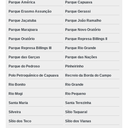
Parque América
Parque Capuava
onde agendar exame para cachorro Parque das Garças
Parque Erasmo Assunção
Parque Gerassi
exame de sangue veterinário marcar Waisberg
Parque Jaçatuba
Parque João Ramalho
exame de laboratório para animais marcar Campestre
Parque Marajoara
Parque Novo Oratório
exame para animais Santa Terezinha
Parque Oratório
Parque Represa Billings II
agendamento de exame para cachorro Nova Gerty
Parque Represa Billings III
Parque Rio Grande
exame de radiologia para animais marcar Vila Guiomar
Parque das Garças
Parque das Nações
agendamento de exame de radiologia para animais Prosperidade
Parque do Pedroso
Pinheirinho
agendamento de exame para animais Jardim Joaquim Eugênio de Lima
Polo Petroquímico de Capuava
Recreio da Borda do Campo
onde agendar exame de sangue veterinário Waisberg
Rio Bonito
Rio Grande
exame de sangue veterinário marcar Santo Antônio
Rio Mogi
Rio Pequeno
exame de sangue veterinário Vila Bastos
Santa Maria
Santa Terezinha
exame de eletrocardiograma veterinário marcar Jardim Vila Rica
Silveira
Sítio Taquaral
exame de raio x para animais marcar Vila Progresso
Sítio dos Teco
Sítio dos Vianas