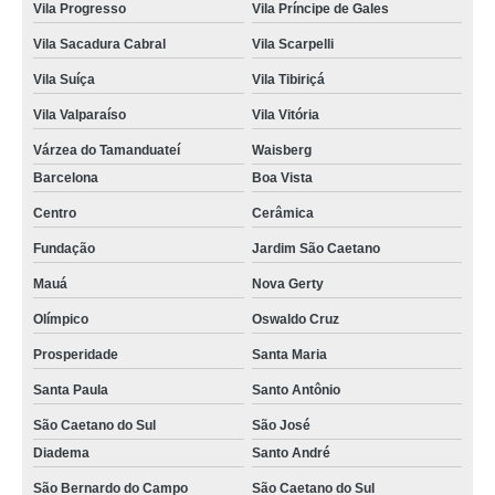
exame de radiologia para animais Parque Jaçatuba
Vila Progresso
Vila Príncipe de Gales
exame de sangue para cachorro Paranapiacaba
Vila Sacadura Cabral
Vila Scarpelli
exame para animais marcar Vila Bastos
Vila Suíça
Vila Tibiriçá
agendamento de exame de laboratório para animais São Caetano do Sul
Vila Valparaíso
Vila Vitória
Várzea do Tamanduateí
Waisberg
exame de sangue para animais marcar Vila Francisco Matarazzo
Barcelona
Boa Vista
exame de ultrassom para animais marcar Parque Erasmo Assunção
Centro
Cerâmica
exame de imagem para animais Boa Vista
Fundação
Jardim São Caetano
exame de raio x para animais Parque das Nações
Mauá
Nova Gerty
exame para cachorro marcar Várzea do Tamanduateí
Olímpico
Oswaldo Cruz
exame para animais marcar Santo André
Prosperidade
Santa Maria
agendamento de exame de endoscopia veterinária Recreio da Borda do
Santa Paula
Santo Antônio
Campo
São Caetano do Sul
São José
exame de sangue para cachorro marcar Vila Lucinda
Diadema
Santo André
São Bernardo do Campo
São Caetano do Sul