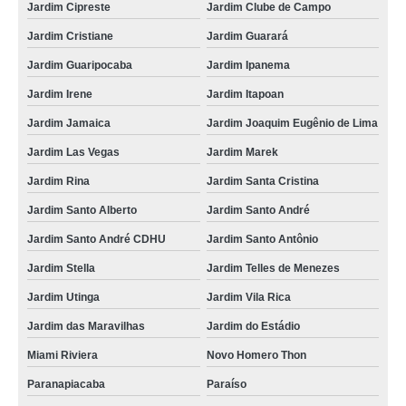
Jardim Cipreste
Jardim Clube de Campo
exame de imagem para animais marcar Jardim do Estádio
Jardim Cristiane
Jardim Guarará
exame de endoscopia veterinária marcar Três Divisas
Jardim Guaripocaba
Jardim Ipanema
exame de laboratório para animais Miami Riviera
Jardim Irene
Jardim Itapoan
onde agendar exame para animais Vila Valparaíso
Jardim Jamaica
Jardim Joaquim Eugênio de Lima
exame de imagem para animais Boa Vista
Jardim Las Vegas
Jardim Marek
agendamento de exame para cachorro Jardim Jamaica
Jardim Rina
Jardim Santa Cristina
exame de eletrocardiograma veterinário Centreville
Jardim Santo Alberto
Jardim Santo André
exame de endoscopia veterinária Cidade São Jorge
Jardim Santo André CDHU
Jardim Santo Antônio
onde agendar exame de sangue para animais Rio Bonito
Jardim Stella
Jardim Telles de Menezes
onde agendar exame de imagem para animais Vila Guarani
Jardim Utinga
Jardim Vila Rica
exame de raio x para animais Vila Curuçá
Jardim das Maravilhas
Jardim do Estádio
Miami Riviera
Novo Homero Thon
onde agendar exame de radiologia para animais Rio Mogi
Paranapiacaba
Paraíso
onde agendar exame de radiologia para animais Jardim das Maravilhas