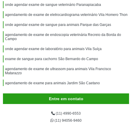
onde agendar exame de sangue veterinário Paranapiacaba
agendamento de exame de eletrocardiograma veterinário Vila Homero Thon
onde agendar exame de sangue para animais Parque das Garças
agendamento de exame de endoscopia veterinária Recreio da Borda do
Campo
onde agendar exame de laboratório para animais Vila Suíça
exame de sangue para cachorro São Bernardo do Campo
agendamento de exame de ultrassom para animais Vila Francisco
Matarazzo
agendamento de exame para animais Jardim São Caetano
exame de sangue para animais Vila Lucinda
Entre em contato
exame de endoscopia veterinária marcar Parque Oratório
onde agendar exame de eletrocardiograma veterinário Jardim Clube de
(11) 4990-6553
Campo
(11) 94056-9460
agendamento de exame de sangue para cachorro Jardim Santa Cristina