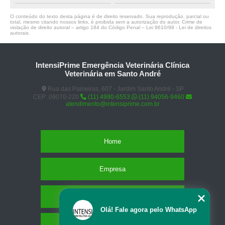
O conteúdo do texto desta página é de direito reservado. Sua reprodução, parcial ou
total, mesmo citando nossos links, é proibida sem a autorização do autor. Crime de
violação de direito autoral – artigo 184 do Código Penal –
Lei 9610/98 - Lei de direitos
autorais
.
IntensiPrime Emergência Veterinária Clínica
Veterinária em Santo André
Rua das Paineiras, 607 - Jardim Santo André - SP
CEP: 09070-220
(11) 4990-6553
(11) 94056-9460
atendimento@intensiprime.com.br
Home
Empresa
Missão
Olá! Fale agora pelo WhatsApp
Serviços