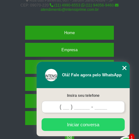
Rua das Paineiras, 607 - Jardim Santo André - SP
CEP: 09070-220
(11) 4990-6553
(11) 94056-9460
atendimento@intensiprime.com.br
Home
Empresa
Missão
Olá! Fale agora pelo WhatsApp
Serviços
Insira seu telefone
Contato
Mapa do site
Iniciar conversa
1