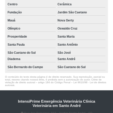
contato de clínica veterinária Sítio dos Vianas
Centro
Cerâmica
Fundação
Jardim São Caetano
contato de clínica veterinária mais próxima Jardim Marek
Mauá
Nova Gerty
clínica veterinária 24h telefone Santa Terezinha
Olímpico
Oswaldo Cruz
endereço de clínica veterinária mais próxima Jardim Santa Cristina
Prosperidade
Santa Maria
Santa Paula
Santo Antônio
São Caetano do Sul
São José
Diadema
Santo André
São Bernardo do Campo
São Caetano do Sul
O conteúdo do texto desta página é de direito reservado. Sua reprodução, parcial ou
total, mesmo citando nossos links, é proibida sem a autorização do autor. Crime de
violação de direito autoral – artigo 184 do Código Penal –
Lei 9610/98 - Lei de direitos
autorais
.
IntensiPrime Emergência Veterinária Clínica
Veterinária em Santo André