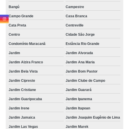
endereço de clínica veterinária próxima Sítio Taquaral
Bangú
Campestre
endereço de clínica veterinária 24 horas Jardim Clube de Campo
Campo Grande
Casa Branca
endereço de clínica veterinária Vila Lutécia
Cata Preta
Centreville
clínica veterinária telefone Recreio da Borda do Campo
Centro
Cidade São Jorge
endereço de clínica veterinária mais próxima Pinheirinho
Condomínio Maracanã
Estância Rio Grande
clínica veterinária mais próxima Rio Grande
Jardim
Jardim Alvorada
contato de clínica 24 horas veterinária Pinheirinho
Jardim Alzira Franco
Jardim Ana Maria
Jardim Bela Vista
Jardim Bom Pastor
endereço de clínica 24 horas veterinária Parque Represa Billings II
Jardim Cipreste
Jardim Clube de Campo
clínica 24 horas veterinária telefone Três Divisas
Jardim Cristiane
Jardim Guarará
clínica veterinária de cães e gatos telefone Jardim Rina
Jardim Guaripocaba
Jardim Ipanema
clínica veterinária próxima Parque das Garças
Jardim Irene
Jardim Itapoan
clínica veterinária animal Jardim Rina
Jardim Jamaica
Jardim Joaquim Eugênio de Lima
endereço de clínica veterinária especializada em cães e gatos Centro
Jardim Las Vegas
Jardim Marek