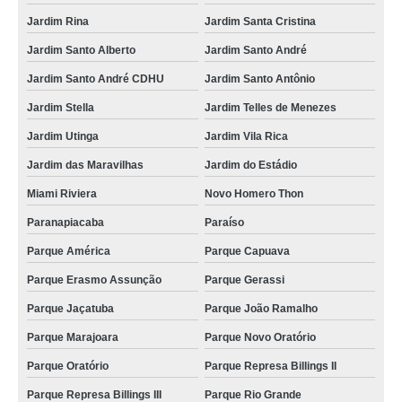
contato de clínica veterinária Araçaúva
Jardim Rina
Jardim Santa Cristina
clínica veterinária popular Cata Preta
Jardim Santo Alberto
Jardim Santo André
clínica veterinária especializada em cães e gatos telefone Vila Francisco
Matarazzo
Jardim Santo André CDHU
Jardim Santo Antônio
Jardim Stella
Jardim Telles de Menezes
clínica veterinária próxima Jardim Cristiane
Jardim Utinga
Jardim Vila Rica
clínica veterinária popular telefone Jardim Joaquim Eugênio de Lima
Jardim das Maravilhas
Jardim do Estádio
clínica veterinária 24 horas Jardim Alvorada
Miami Riviera
Novo Homero Thon
endereço de clínica veterinária próximo a mim Diadema
Paranapiacaba
Paraíso
clínica veterinária popular telefone Jardim do Estádio
Parque América
Parque Capuava
endereço de clínica veterinária de cães e gatos Vila Príncipe de Gales
Parque Erasmo Assunção
Parque Gerassi
clínica veterinária Vila Curuçá
Parque Jaçatuba
Parque João Ramalho
endereço de clínica veterinária popular Jardim Bom Pastor
Parque Marajoara
Parque Novo Oratório
contato de clínica veterinária mais próxima Estância Rio Grande
Parque Oratório
Parque Represa Billings II
clínica veterinária popular Parque América
Parque Represa Billings III
Parque Rio Grande