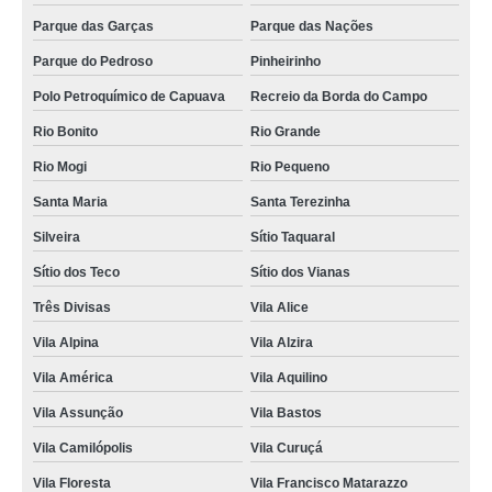
clínica veterinária especializada em cães e gatos telefone Vila João
Parque das Garças
Parque das Nações
Ramalho
Parque do Pedroso
Pinheirinho
clínica veterinária 24 horas Parque Marajoara
Polo Petroquímico de Capuava
Recreio da Borda do Campo
clínica veterinária mais próxima telefone Parque Rio Grande
Rio Bonito
Rio Grande
clínica veterinária 24h Vila Alice
Rio Mogi
Rio Pequeno
contato de clínica veterinária de cães e gatos Jardim Itapoan
Santa Maria
Santa Terezinha
clínica veterinária mais próxima telefone Jardim Utinga
Silveira
Sítio Taquaral
clínica veterinária próximo a mim telefone Vila Lucinda
Sítio dos Teco
Sítio dos Vianas
contato de clínica veterinária popular Jardim Alvorada
Três Divisas
Vila Alice
clínica veterinária animal telefone Vila Pires
Vila Alpina
Vila Alzira
clínica 24 horas veterinária telefone Santo Antônio
Vila América
Vila Aquilino
contato de clínica veterinária 24h Vila Assunção
Vila Assunção
Vila Bastos
contato de clínica veterinária 24 horas Centro
Vila Camilópolis
Vila Curuçá
clínica veterinária Parque Novo Oratório
Vila Floresta
Vila Francisco Matarazzo