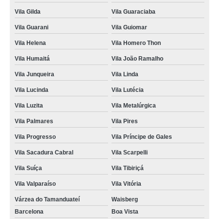
clínica veterinária telefone Acampamento Anchieta
Vila Gilda
Vila Guaraciaba
contato de clínica veterinária 24 horas Vila Príncipe de Gales
Vila Guarani
Vila Guiomar
Vila Helena
Vila Homero Thon
contato de clínica veterinária próxima Polo Petroquímico de Capuava
Vila Humaitá
Vila João Ramalho
clínica veterinária próxima telefone Vila Luzita
Vila Junqueira
Vila Linda
clínica 24 horas veterinária Parque das Garças
Vila Lucinda
Vila Lutécia
contato de clínica veterinária especializada em cães e gatos São José
Vila Luzita
Vila Metalúrgica
contato de clínica veterinária animal Jardim Ana Maria
Vila Palmares
Vila Pires
clínica veterinária especializada em cães e gatos Olímpico
Vila Progresso
Vila Príncipe de Gales
endereço de clínica veterinária de cães e gatos Jardim Ipanema
Vila Sacadura Cabral
Vila Scarpelli
contato de clínica veterinária de cães e gatos Vila Scarpelli
Vila Suíça
Vila Tibiriçá
clínica veterinária 24 horas telefone Prosperidade
Vila Valparaíso
Vila Vitória
endereço de clínica veterinária próximo a mim Paraíso
Várzea do Tamanduateí
Waisberg
clínica veterinária 24h Sítio dos Vianas
Barcelona
Boa Vista