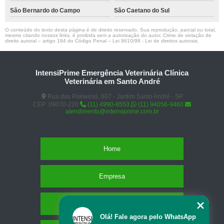
São Bernardo do Campo
São Caetano do Sul
O conteúdo do texto desta página é de direito reservado. Sua reprodução, parcial ou total,
mesmo citando nossos links, é proibida sem a autorização do autor. Crime de violação de
direito autoral – artigo 184 do Código Penal –
Lei 9610/98 - Lei de direitos autorais
.
IntensiPrime Emergência Veterinária Clínica
Veterinária em Santo André
Rua das Paineiras, 607 - Jardim Santo André - SP
CEP: 09070-220
(11) 4990-6553
(11) 94056-9460
atendimento@intensiprime.com.br
Home
Empresa
Missão
Olá! Fale agora pelo WhatsApp