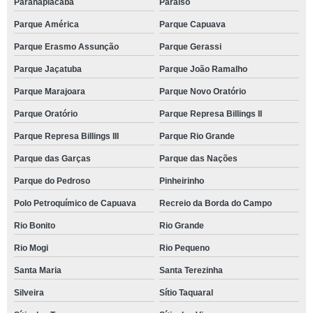
Paranapiacaba
Paraíso
Parque América
Parque Capuava
Parque Erasmo Assunção
Parque Gerassi
Parque Jaçatuba
Parque João Ramalho
Parque Marajoara
Parque Novo Oratório
Parque Oratório
Parque Represa Billings II
Parque Represa Billings III
Parque Rio Grande
Parque das Garças
Parque das Nações
Parque do Pedroso
Pinheirinho
Polo Petroquímico de Capuava
Recreio da Borda do Campo
Rio Bonito
Rio Grande
Rio Mogi
Rio Pequeno
Santa Maria
Santa Terezinha
Silveira
Sítio Taquaral