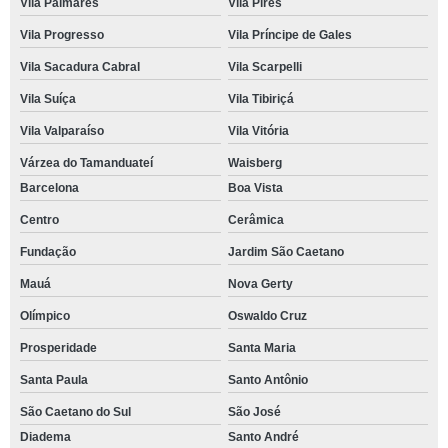
Vila Palmares
Vila Pires
Vila Progresso
Vila Príncipe de Gales
Vila Sacadura Cabral
Vila Scarpelli
Vila Suíça
Vila Tibiriçá
Vila Valparaíso
Vila Vitória
Várzea do Tamanduateí
Waisberg
Barcelona
Boa Vista
Centro
Cerâmica
Fundação
Jardim São Caetano
Mauá
Nova Gerty
Olímpico
Oswaldo Cruz
Prosperidade
Santa Maria
Santa Paula
Santo Antônio
São Caetano do Sul
São José
Diadema
Santo André