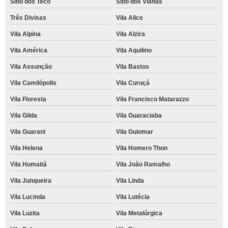
Sítio dos Teco
Sítio dos Vianas
Três Divisas
Vila Alice
Vila Alpina
Vila Alzira
Vila América
Vila Aquilino
Vila Assunção
Vila Bastos
Vila Camilópolis
Vila Curuçá
Vila Floresta
Vila Francisco Matarazzo
Vila Gilda
Vila Guaraciaba
Vila Guarani
Vila Guiomar
Vila Helena
Vila Homero Thon
Vila Humaitá
Vila João Ramalho
Vila Junqueira
Vila Linda
Vila Lucinda
Vila Lutécia
Vila Luzita
Vila Metalúrgica