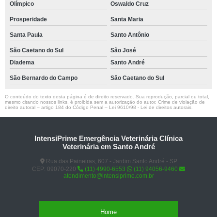
Olímpico
Oswaldo Cruz
Prosperidade
Santa Maria
Santa Paula
Santo Antônio
São Caetano do Sul
São José
Diadema
Santo André
São Bernardo do Campo
São Caetano do Sul
O conteúdo do texto desta página é de direito reservado. Sua reprodução, parcial ou total,
mesmo citando nossos links, é proibida sem a autorização do autor. Crime de violação de
direito autoral – artigo 184 do Código Penal –
Lei 9610/98 - Lei de direitos autorais
.
IntensiPrime Emergência Veterinária Clínica
Veterinária em Santo André
Rua das Paineiras, 607 - Jardim Santo André - SP
CEP: 09070-220
(11) 4990-6553
(11) 94056-9460
atendimento@intensiprime.com.br
Home