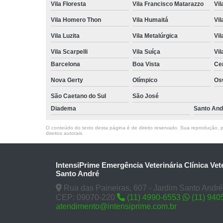
Vila Floresta
Vila Francisco Matarazzo
Vil
Vila Homero Thon
Vila Humaitá
Vi
Vila Luzita
Vila Metalúrgica
Vil
Vila Scarpelli
Vila Suíça
Vil
Barcelona
Boa Vista
Ce
Nova Gerty
Olímpico
Os
São Caetano do Sul
São José
Diadema
Santo And
O conteúdo do texto desta página é de direito reservado. Sua reprodução, pa
direitos autorais
.
IntensiPrime Emergência Veterinária Clínica Vet
Santo André
Rua das Paineiras, 607 - Jardim Santo André
CEP: 09070-220
(11) 4990-6553
(11) 940
atendimento@intensiprime.com.br