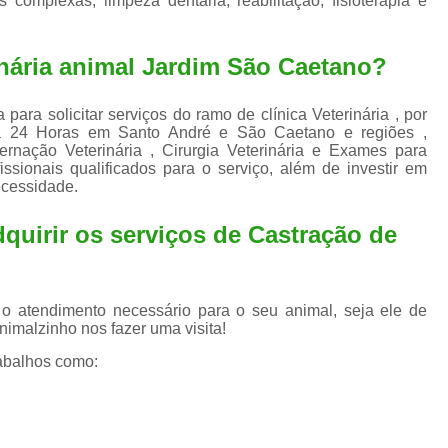
 complexas, limpeza dentária, reabilitação, fisioterapia e
Exame de Ultrassom para An
Exame para Animais Santo André
inária animal Jardim São Caetano?
Exame para Cachorro
Internaç
Internação para Animais de Estimação
Int
ara solicitar serviços do ramo de clínica Veterinária , por
ária 24 Horas em Santo André e São Caetano e regiões ,
Internação para Cães e Ga
ernação Veterinária , Cirurgia Veterinária e Exames para
sionais qualificados para o serviço, além de investir em
Internação Semi Intensiva Veterinária
Inte
ecessidade.
Internação Veterinária Santo André
dquirir os serviços de
Castração de
Limpeza de Tártaro Canina
Limpeza de T
Limpeza de Tártaro em Cachorro
 o atendimento necessário para o seu animal, seja ele de
Limpeza de Tártaro para Gatos
Limp
nimalzinho nos fazer uma visita!
Limpeza Tártaro Santo André
Limpeza Tár
abalhos como:
Tartarectomi