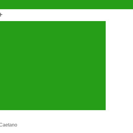
(11) 4990-6553
(11) 94056-9460
horro
Castração de Cachorro Fêmea
astração de Cachorros Santo André
tração de Cães
Castração de Cães e Gatos
tos
Cirurgia com Anestesia Veterinária
Cirurgia de Castração de Gatos
Cirurgia de Catarata em Cachorro
Limpeza de Tártaro
Cirurgia para Cachorro
ária
Cirurgia Veterinária Santo André
a 24 Horas Veterinária
Clínica Veterinária
línica Veterinária de Cães e Gatos
 Caetano
 e Gatos
Clínica Veterinária Mais Próxima