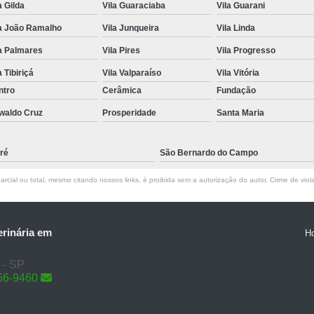
a Gilda
Vila Guaraciaba
Vila Guarani
la João Ramalho
Vila Junqueira
Vila Linda
a Palmares
Vila Pires
Vila Progresso
a Tibiriçá
Vila Valparaíso
Vila Vitória
ntro
Cerâmica
Fundação
waldo Cruz
Prosperidade
Santa Maria
ré
São Bernardo do Campo
rcial ou total, mesmo citando nossos links, é proibida sem a autorização do autor. Crime de viol
erinária em
H
 - SP
56-9460