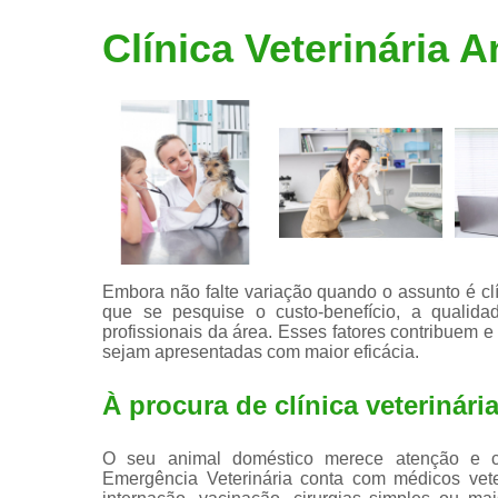
Limpeza de
Clínica Veterinária 
tártaro
Embora não falte variação quando o assunto é cl
que se pesquise o custo-benefício, a qualid
profissionais da área. Esses fatores contribuem 
sejam apresentadas com maior eficácia.
À procura de clínica veterinár
O seu animal doméstico merece atenção e cu
Emergência Veterinária conta com médicos vete