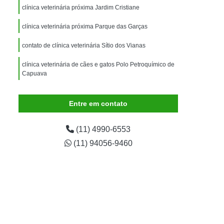
imais
Exame para Animais
clínica veterinária próxima Jardim Cristiane
Exame para Animais São Caetano
clínica veterinária próxima Parque das Garças
ão Animal
Internação de Animais
contato de clínica veterinária Sítio dos Vianas
ernação para Cachorro
Internação para Cães
clínica veterinária de cães e gatos Polo Petroquímico de
tos
Internação para Gatos
Capuava
rnação Uti Veterinária
Internação Veterinária
clínica veterinária especializada em cães e gatos Jardim
Santa Cristina
Entre em contato
Internação Veterinária São Caetano
ártaro Canino
Limpeza de Tártaro de Cães
(11) 4990-6553
Limpeza de Tártaro para Cães
(11) 94056-9460
eza Dentária Canina
Limpeza Tártaro
taro São Caetano
Tartarectomia em Animais
a em Cachorro