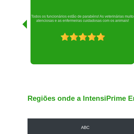
Realizei uma consulta com meu cachorro com a doutora
rias muito
Raphaela e ela foi extremamente atenciosa. Adorei o lugar e a
imais!
recepção!
Regiões onde a IntensiPrime E
ABC