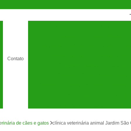
Castração Animal
Castração de Cac
Castração de Cachorro Macho
C
Castração de Cachorros São Caetano
Cas
Castração de Gato
Castração de Ga
Contato
Cirurgia de Castração de Cachorro
Cirurgia de Castração para Gatos
Cirurgia de Catarata em Gatos
Cirurgia 
Cirurgia para Gato
Cirurgia Veterin
Cirurgia Veterinária São Caetano
Clínic
Clínica Veterinária 24 Horas
C
terinária de cães e gatos
clínica veterinária animal Jardim São
Clínica Veterinária Especializada em Cães