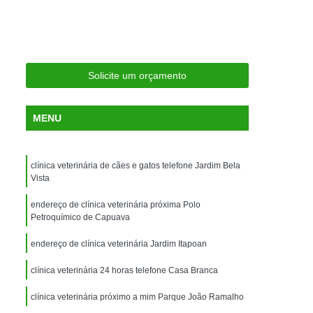
ria Próxima
Clínica Veterinária Próximo a Mim
Clínica Veterinária São Caetano
Consulta de Ortopedia para Animais Silvestres
Solicite um orçamento
rapia para Silvestres
ia para Animais Silvestres
MENU
tres
Consulta para Animais Silvestres
 Silvestres Santo André
clínica veterinária de cães e gatos telefone Jardim Bela
aetano
Consulta para Animal Silvestre
Vista
a Veterinária para Animais Silvestres
endereço de clínica veterinária próxima Polo
Petroquímico de Capuava
Exame de Eletrocardiograma Veterinário
endereço de clínica veterinária Jardim Itapoan
Exame de Imagem para Animais
Exame de Radiologia para Animais
clínica veterinária 24 horas telefone Casa Branca
Exame de Sangue para Animais
clínica veterinária próximo a mim Parque João Ramalho