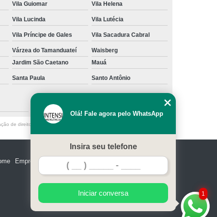
Vila Guiomar
Vila Helena
Vila Lucinda
Vila Lutécia
Vila Príncipe de Gales
Vila Sacadura Cabral
Várzea do Tamanduateí
Waisberg
Jardim São Caetano
Mauá
Santa Paula
Santo Antônio
São Caetano do Sul
Olá! Fale agora pelo WhatsApp
ação de direito autoral – artigo 184 do Código Penal –
Lei 9610/98 - Lei de
Insira seu telefone
ome
Empresa
Missão
Serviços
Contato
Mapa do site
Iniciar conversa
1