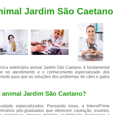
Clínica Veterinária Popular
Clínica Veteriná
Animal Jardim São Caetano
Clínica Veterinária Santo André
Consulta de Dermatologista para Silvestres
Consulta de Ozoniote
Consulta Médica Veterinár
Consulta Médica Veterinária para Silves
Consulta para Animais
Consulta para Animais Silvestres São C
ínica veterinária animal Jardim São Caetano, é fundamental
ade no atendimento e o conhecimento especializado dos
Consulta para Silvestres
Consult
e muito para que as soluções dos problemas de cães e gatos
Consulta Veterinária para Silvestres
Exame de Endoscopia Veterinária
ia animal Jardim São Caetano?
Exame de Laboratório para Animais
idado especializados. Pensando nisso, a IntensiPrime
Exame de Raio X para Animais
rinários pós-graduados que oferecem castração, exames,