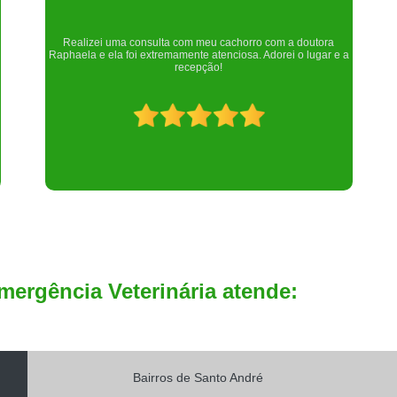
Um lugar maravilhoso. Sempre serei grata pelo que fizeram por
nós!
mergência Veterinária atende:
Bairros de Santo André