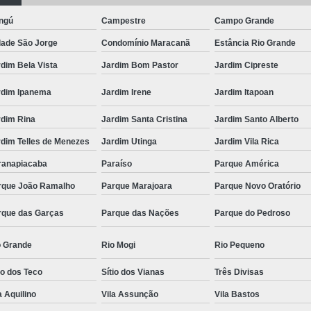
ngú
Campestre
Campo Grande
dade São Jorge
Condomínio Maracanã
Estância Rio Grande
dim Bela Vista
Jardim Bom Pastor
Jardim Cipreste
rdim Ipanema
Jardim Irene
Jardim Itapoan
rdim Rina
Jardim Santa Cristina
Jardim Santo Alberto
rdim Telles de Menezes
Jardim Utinga
Jardim Vila Rica
ranapiacaba
Paraíso
Parque América
rque João Ramalho
Parque Marajoara
Parque Novo Oratório
rque das Garças
Parque das Nações
Parque do Pedroso
o Grande
Rio Mogi
Rio Pequeno
io dos Teco
Sítio dos Vianas
Três Divisas
a Aquilino
Vila Assunção
Vila Bastos