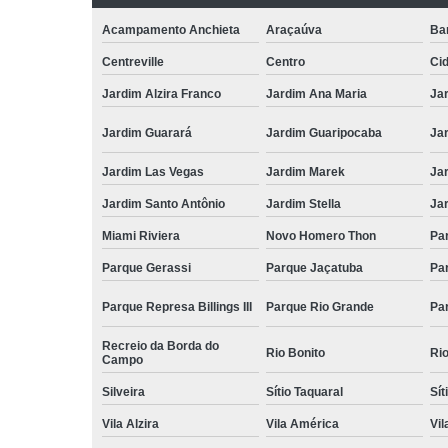
Acampamento Anchieta
Araçaúva
Ba
Centreville
Centro
Ci
Jardim Alzira Franco
Jardim Ana Maria
Jar
Jardim Guarará
Jardim Guaripocaba
Ja
Jardim Las Vegas
Jardim Marek
Ja
Jardim Santo Antônio
Jardim Stella
Ja
Miami Riviera
Novo Homero Thon
Pa
Parque Gerassi
Parque Jaçatuba
Pa
Parque Represa Billings III
Parque Rio Grande
Pa
Recreio da Borda do
Rio Bonito
Ri
Campo
Silveira
Sítio Taquaral
Sít
Vila Alzira
Vila América
Vil