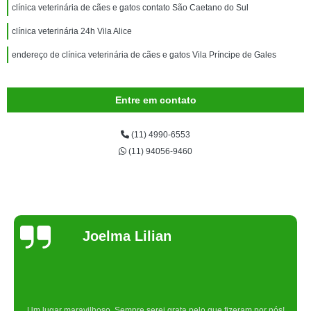
clínica veterinária de cães e gatos contato São Caetano do Sul
clínica veterinária 24h Vila Alice
endereço de clínica veterinária de cães e gatos Vila Príncipe de Gales
Entre em contato
(11) 4990-6553
(11) 94056-9460
Joelma Lilian
Um lugar maravilhoso. Sempre serei grata pelo que fizeram por nós!