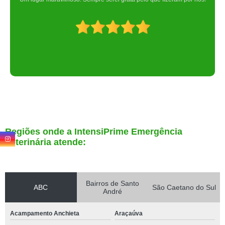
Regiões onde a IntensiPrime Emergência
Veterinária atende:
Bairros de Santo
ABC
São Caetano do Sul
André
Acampamento Anchieta
Araçaúva