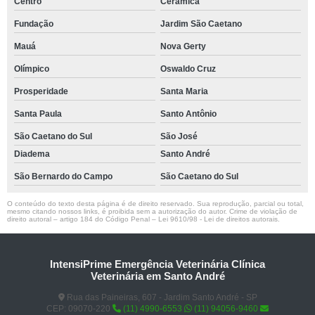
Centro
Cerâmica
Fundação
Jardim São Caetano
Mauá
Nova Gerty
Olímpico
Oswaldo Cruz
Prosperidade
Santa Maria
Santa Paula
Santo Antônio
São Caetano do Sul
São José
Diadema
Santo André
São Bernardo do Campo
São Caetano do Sul
O conteúdo do texto desta página é de direito reservado. Sua reprodução, parcial ou total,
mesmo citando nossos links, é proibida sem a autorização do autor. Crime de violação de
direito autoral – artigo 184 do Código Penal –
Lei 9610/98 - Lei de direitos autorais
.
IntensiPrime Emergência Veterinária Clínica
Veterinária em Santo André
Rua das Paineiras, 607 - Jardim Santo André - SP
CEP: 09070-220
(11) 4990-6553
(11) 94056-9460