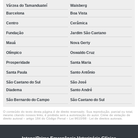
Várzea do Tamanduateí
Waisberg
Barcelona
Boa Vista
Centro
Cerâmica
Fundação
Jardim São Caetano
Mauá
Nova Gerty
Olímpico
Oswaldo Cruz
Prosperidade
Santa Maria
Santa Paula
Santo Antônio
São Caetano do Sul
São José
Diadema
Santo André
São Bernardo do Campo
São Caetano do Sul
O conteúdo do texto desta página é de direito reservado. Sua reprodução, parcial ou total,
mesmo citando nossos links, é proibida sem a autorização do autor. Crime de violação de
direito autoral – artigo 184 do Código Penal –
Lei 9610/98 - Lei de direitos autorais
.