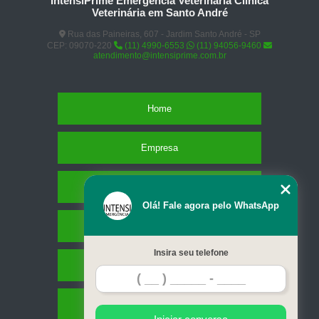
IntensiPrime Emergência Veterinária Clínica
Veterinária em Santo André
Rua das Paineiras, 607 - Jardim Santo André - SP
CEP: 09070-220
(11) 4990-6553
(11) 94056-9460
atendimento@intensiprime.com.br
Home
Empresa
Missão
Olá! Fale agora pelo WhatsApp
Serviços
Insira seu telefone
Contato
Mapa do site