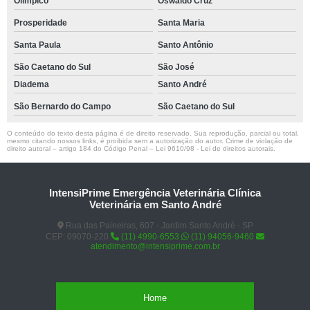
Olímpico
Oswaldo Cruz
Prosperidade
Santa Maria
Santa Paula
Santo Antônio
São Caetano do Sul
São José
Diadema
Santo André
São Bernardo do Campo
São Caetano do Sul
O conteúdo do texto desta página é de direito reservado. Sua reprodução, parcial ou total,
mesmo citando nossos links, é proibida sem a autorização do autor. Crime de violação de
direito autoral – artigo 184 do Código Penal –
Lei 9610/98 - Lei de direitos autorais
.
IntensiPrime Emergência Veterinária Clínica
Veterinária em Santo André
Rua das Paineiras, 607 - Jardim Santo André - SP
CEP: 09070-220
(11) 4990-6553
(11) 94056-9460
atendimento@intensiprime.com.br
Home