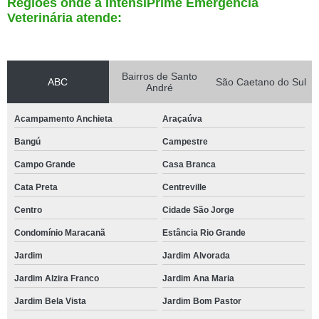
Regiões onde a IntensiPrime Emergência
Veterinária atende:
Bairros de Santo
ABC
São Caetano do Sul
André
Acampamento Anchieta
Araçaúva
Bangú
Campestre
Campo Grande
Casa Branca
Cata Preta
Centreville
Centro
Cidade São Jorge
Condomínio Maracanã
Estância Rio Grande
Jardim
Jardim Alvorada
Jardim Alzira Franco
Jardim Ana Maria
Jardim Bela Vista
Jardim Bom Pastor