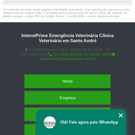
O conteúdo do texto desta página é de direito reservado. Sua reprodução, parcial ou total,
mesmo citando nossos links, é proibida sem a autorização do autor. Crime de violação de
direito autoral – artigo 184 do Código Penal –
Lei 9610/98 - Lei de direitos autorais
.
IntensiPrime Emergência Veterinária Clínica
Veterinária em Santo André
Rua das Paineiras, 607 - Jardim Santo André - SP
CEP: 09070-220
(11) 4990-6553
(11) 94056-9460
atendimento@intensiprime.com.br
Home
Empresa
Missão
Olá! Fale agora pelo WhatsApp
Serviços