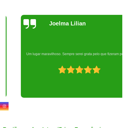
Joelma Lilian
Um lugar maravilhoso. Sempre serei grata pelo que fizeram por nós!