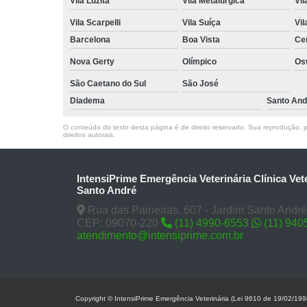
Vila Luzita
Vila Metalúrgica
Vil
Vila Scarpelli
Vila Suíça
Vil
Barcelona
Boa Vista
Ce
Nova Gerty
Olímpico
Os
São Caetano do Sul
São José
Diadema
Santo And
O conteúdo do texto desta página é de direito reservado. Sua reprodução, pa
direitos autorais
.
IntensiPrime Emergência Veterinária Clínica Vet
Santo André
Rua das Paineiras, 607 - Jardim Santo André
CEP: 09070-220
(11) 4990-6553
(11) 940
atendimento@intensiprime.com.br
Copyright © IntensiPrime Emergência Veterinária (Lei 9610 de 19/02/199