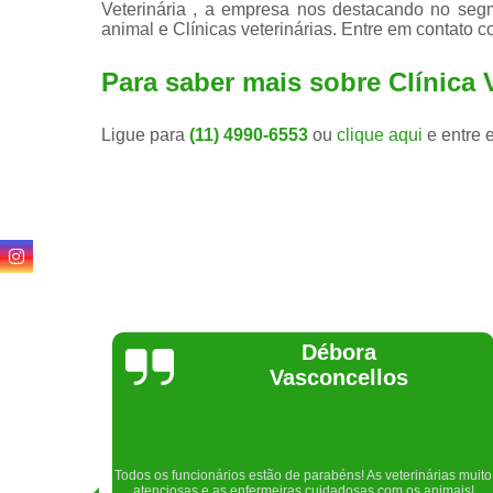
Veterinária , a empresa nos destacando no seg
animal e Clínicas veterinárias. Entre em contato 
Para saber mais sobre Clínica 
Ligue para
(11) 4990-6553
ou
clique aqui
e entre 
Lethícia
Regina
Realizei uma consulta com meu cachorro com a doutora
rias muito
Raphaela e ela foi extremamente atenciosa. Adorei o lugar e a
imais!