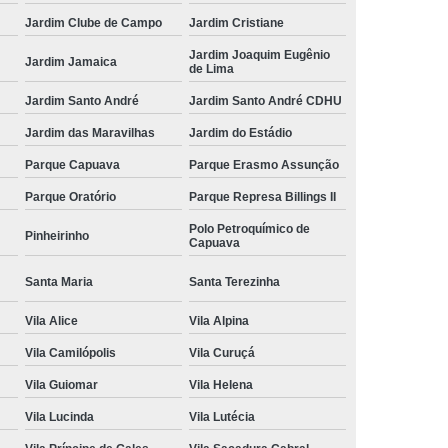
Jardim Clube de Campo
Jardim Cristiane
Jardim Joaquim Eugênio
Jardim Jamaica
de Lima
Jardim Santo André
Jardim Santo André CDHU
Jardim das Maravilhas
Jardim do Estádio
Parque Capuava
Parque Erasmo Assunção
Parque Oratório
Parque Represa Billings II
Polo Petroquímico de
Pinheirinho
Capuava
Santa Maria
Santa Terezinha
Vila Alice
Vila Alpina
Vila Camilópolis
Vila Curuçá
Vila Guiomar
Vila Helena
Vila Lucinda
Vila Lutécia