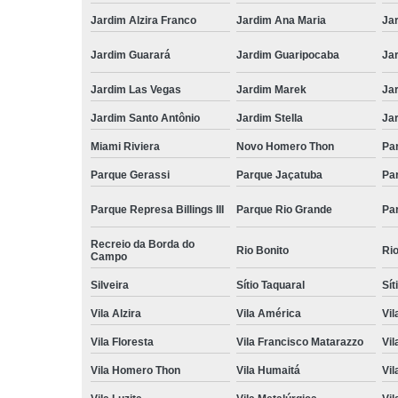
Jardim Alzira Franco
Jardim Ana Maria
Jar
Jardim Guarará
Jardim Guaripocaba
Ja
Jardim Las Vegas
Jardim Marek
Ja
Jardim Santo Antônio
Jardim Stella
Ja
Miami Riviera
Novo Homero Thon
Pa
Parque Gerassi
Parque Jaçatuba
Pa
Parque Represa Billings III
Parque Rio Grande
Pa
Recreio da Borda do
Rio Bonito
Ri
Campo
Silveira
Sítio Taquaral
Sít
Vila Alzira
Vila América
Vil
Vila Floresta
Vila Francisco Matarazzo
Vil
Vila Homero Thon
Vila Humaitá
Vi