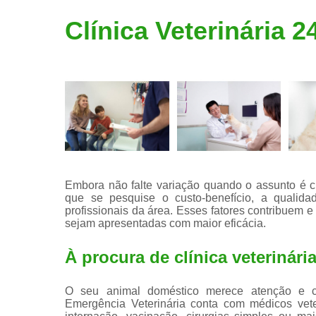
Limpeza de
Clínica Veterinária 
tártaro
Embora não falte variação quando o assunto é cl
que se pesquise o custo-benefício, a qualid
profissionais da área. Esses fatores contribuem 
sejam apresentadas com maior eficácia.
À procura de clínica veterinár
O seu animal doméstico merece atenção e cu
Emergência Veterinária conta com médicos vete