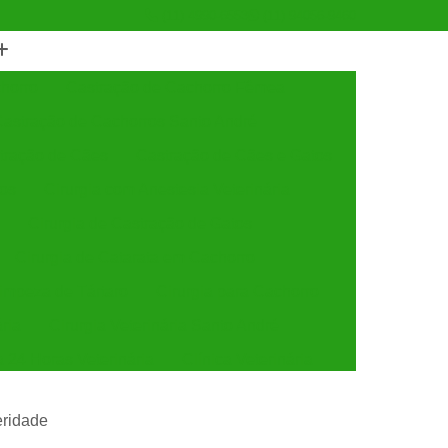
(11) 4990-6553
(11) 94056-9460
horro
Castração de Cachorro Fêmea
astração de Cachorros Santo André
tração de Cães
Castração de Cães e Gatos
tos
Cirurgia com Anestesia Veterinária
Cirurgia de Castração de Gatos
Cirurgia de Catarata em Cachorro
Limpeza de Tártaro
Cirurgia para Cachorro
ária
Cirurgia Veterinária Santo André
a 24 Horas Veterinária
Clínica Veterinária
línica Veterinária de Cães e Gatos
eridade
 e Gatos
Clínica Veterinária Mais Próxima