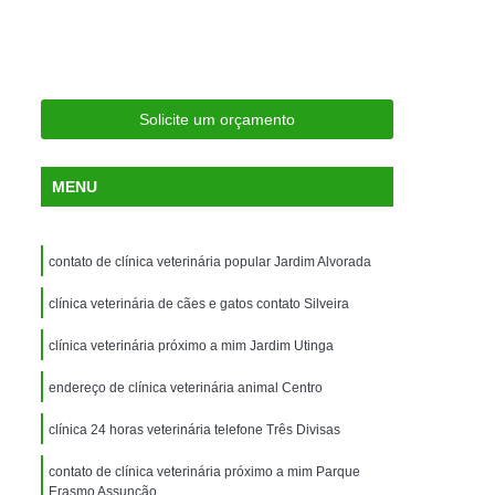
ria Próxima
Clínica Veterinária Próximo a Mim
Clínica Veterinária São Caetano
Consulta de Ortopedia para Animais Silvestres
Solicite um orçamento
rapia para Silvestres
ia para Animais Silvestres
MENU
tres
Consulta para Animais Silvestres
 Silvestres Santo André
contato de clínica veterinária popular Jardim Alvorada
aetano
Consulta para Animal Silvestre
clínica veterinária de cães e gatos contato Silveira
a Veterinária para Animais Silvestres
clínica veterinária próximo a mim Jardim Utinga
Exame de Eletrocardiograma Veterinário
endereço de clínica veterinária animal Centro
Exame de Imagem para Animais
Exame de Radiologia para Animais
clínica 24 horas veterinária telefone Três Divisas
Exame de Sangue para Animais
contato de clínica veterinária próximo a mim Parque
Erasmo Assunção