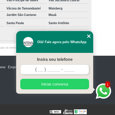
Vila Príncipe de Gales
Vila Sacadura Cabral
Várzea do Tamanduateí
Waisberg
Jardim São Caetano
Mauá
Santa Paula
Santo Antônio
São Caetano do Sul
Olá! Fale agora pelo WhatsApp
ação de direito autoral – artigo 184 do Código Penal –
Lei 9610/98 - Lei de
Insira seu telefone
ome
Empresa
Missão
Serviços
Contato
Mapa do site
Iniciar conversa
1
W3C