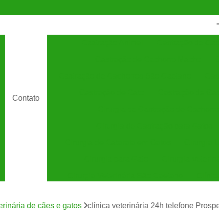
Castração Animal
Castração de Cac
Castração de Cachorro Macho
C
Castração de Cachorros São Caetano
Cas
Castração de Gato
Castração de Ga
Contato
Cirurgia de Castração de Cachorro
Cirurgia de Castração para Gatos
Cirurgia de Catarata em Gatos
Cirurgia 
Cirurgia para Gato
Cirurgia Veterin
Cirurgia Veterinária São Caetano
Clínic
Clínica Veterinária 24 Horas
C
terinária de cães e gatos
clínica veterinária 24h telefone Prosp
Clínica Veterinária Especializada em Cães