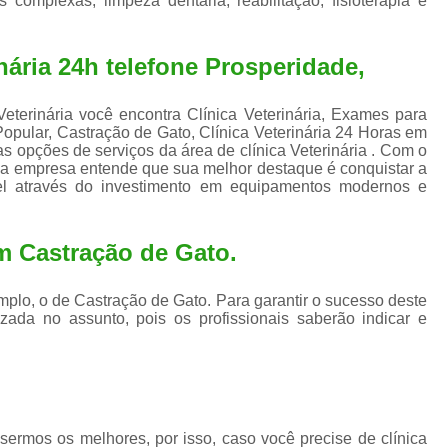
 complexas, limpeza dentária, reabilitação, fisioterapia e
Exame de Ultrassom para An
Exame para Animais Santo André
nária 24h telefone Prosperidade,
Exame para Cachorro
Internaç
Internação para Animais de Estimação
Int
eterinária você encontra Clínica Veterinária, Exames para
 Popular, Castração de Gato, Clínica Veterinária 24 Horas em
Internação para Cães e Ga
s opções de serviços da área de clínica Veterinária . Com o
es, a empresa entende que sua melhor destaque é conquistar a
Internação Semi Intensiva Veterinária
Inte
el através do investimento em equipamentos modernos e
Internação Veterinária Santo André
Limpeza de Tártaro Canina
Limpeza de T
m Castração de Gato.
Limpeza de Tártaro em Cachorro
plo, o de Castração de Gato. Para garantir o sucesso deste
Limpeza de Tártaro para Gatos
Limp
zada no assunto, pois os profissionais saberão indicar e
Limpeza Tártaro Santo André
Limpeza Tár
Tartarectomi
ermos os melhores, por isso, caso você precise de clínica