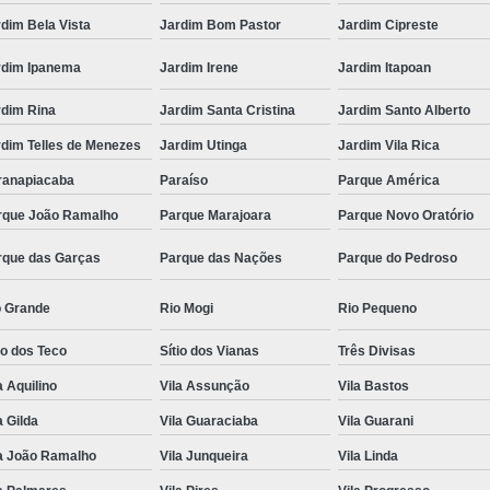
dim Bela Vista
Jardim Bom Pastor
Jardim Cipreste
rdim Ipanema
Jardim Irene
Jardim Itapoan
rdim Rina
Jardim Santa Cristina
Jardim Santo Alberto
rdim Telles de Menezes
Jardim Utinga
Jardim Vila Rica
ranapiacaba
Paraíso
Parque América
rque João Ramalho
Parque Marajoara
Parque Novo Oratório
rque das Garças
Parque das Nações
Parque do Pedroso
o Grande
Rio Mogi
Rio Pequeno
io dos Teco
Sítio dos Vianas
Três Divisas
a Aquilino
Vila Assunção
Vila Bastos
a Gilda
Vila Guaraciaba
Vila Guarani
la João Ramalho
Vila Junqueira
Vila Linda