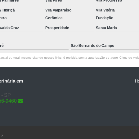
a Palmares
Vila Pires
Vila Progresso
a Tibiriçá
Vila Valparaíso
Vila Vitória
ntro
Cerâmica
Fundação
waldo Cruz
Prosperidade
Santa Maria
ré
São Bernardo do Campo
rcial ou total, mesmo citando nossos links, é proibida sem a autorização do autor. Crime de viol
erinária em
H
 - SP
56-9460
8)