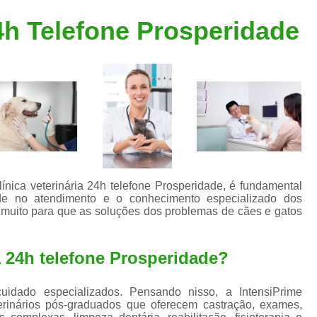
Clínica Veterinária Popular
Clínica Veteriná
24h Telefone Prosperidade
Clínica Veterinária Santo André
Consulta de Dermatologista para Silvestres
Consulta de Ozoniote
Consulta Médica Veterinár
Consulta Médica Veterinária para Silves
Consulta para Animais
Consulta para Animais Silvestres São C
ínica veterinária 24h telefone Prosperidade, é fundamental
ade no atendimento e o conhecimento especializado dos
Consulta para Silvestres
Consult
e muito para que as soluções dos problemas de cães e gatos
Consulta Veterinária para Silvestres
Exame de Endoscopia Veterinária
ia 24h telefone Prosperidade?
Exame de Laboratório para Animais
idado especializados. Pensando nisso, a IntensiPrime
Exame de Raio X para Animais
rinários pós-graduados que oferecem castração, exames,