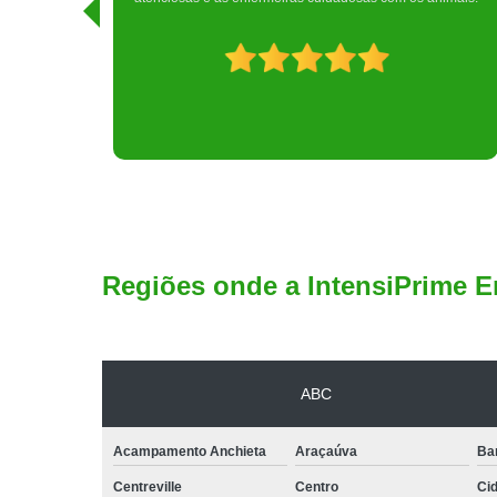
recepção!
Regiões onde a IntensiPrime E
ABC
Acampamento Anchieta
Araçaúva
Ba
Centreville
Centro
Ci