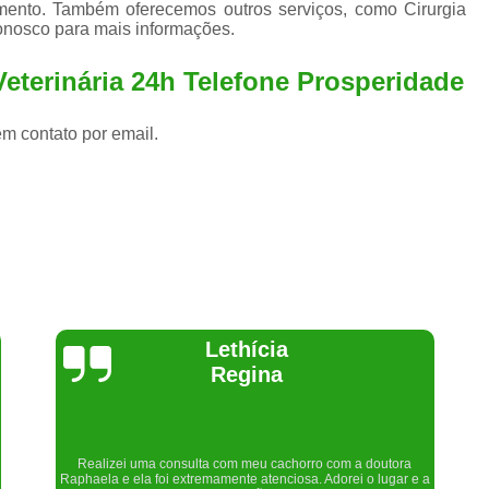
mento. Também oferecemos outros serviços, como Cirurgia
conosco para mais informações.
Veterinária 24h Telefone Prosperidade
em contato por email.
Joelma Lilian
Um lugar maravilhoso. Sempre serei grata pelo que fizeram por
nós!