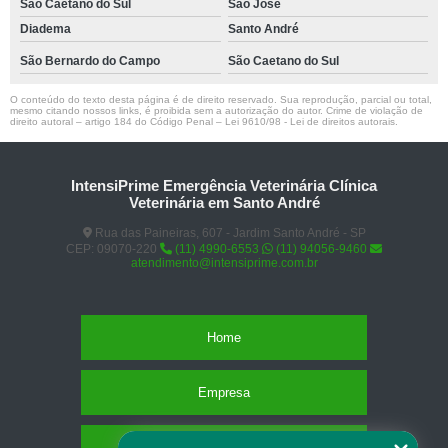
São Caetano do Sul
São José
Diadema
Santo André
São Bernardo do Campo
São Caetano do Sul
O conteúdo do texto desta página é de direito reservado. Sua reprodução, parcial ou total,
mesmo citando nossos links, é proibida sem a autorização do autor. Crime de violação de
direito autoral – artigo 184 do Código Penal –
Lei 9610/98 - Lei de direitos autorais
.
IntensiPrime Emergência Veterinária Clínica
Veterinária em Santo André
Rua das Paineiras, 607 - Jardim Santo André - SP
CEP: 09070-220
(11) 4990-6553
(11) 94056-9460
atendimento@intensiprime.com.br
Home
Empresa
Missão