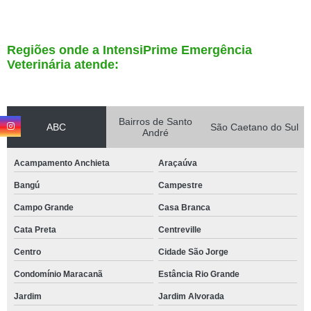
Regiões onde a IntensiPrime Emergência
Veterinária atende:
Bairros de Santo
ABC
São Caetano do Sul
André
Acampamento Anchieta
Araçaúva
Bangú
Campestre
Campo Grande
Casa Branca
Cata Preta
Centreville
Centro
Cidade São Jorge
Condomínio Maracanã
Estância Rio Grande
Jardim
Jardim Alvorada