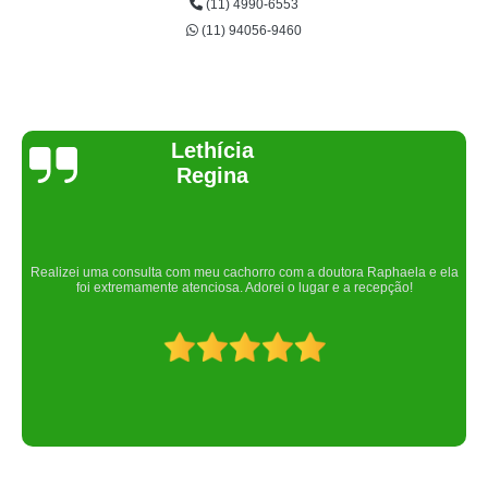
(11) 4990-6553
(11) 94056-9460
Joelma Lilian
Um lugar maravilhoso. Sempre serei grata pelo que fizeram por nós!