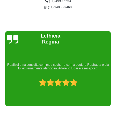
(11) 4990-6553
(11) 94056-9460
Joelma Lilian
Um lugar maravilhoso. Sempre serei grata pelo que fizeram por nós!