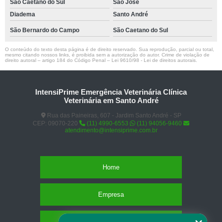
São Caetano do Sul
São José
Diadema
Santo André
São Bernardo do Campo
São Caetano do Sul
O conteúdo do texto desta página é de direito reservado. Sua reprodução, parcial ou total,
mesmo citando nossos links, é proibida sem a autorização do autor. Crime de violação de
direito autoral – artigo 184 do Código Penal –
Lei 9610/98 - Lei de direitos autorais
.
IntensiPrime Emergência Veterinária Clínica
Veterinária em Santo André
Rua das Paineiras, 607 - Jardim Santo André - SP
CEP: 09070-220
(11) 4990-6553
(11) 94056-9460
atendimento@intensiprime.com.br
Home
Empresa
Missão