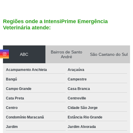
Regiões onde a IntensiPrime Emergência
Veterinária atende:
Bairros de Santo
ABC
São Caetano do Sul
André
Acampamento Anchieta
Araçaúva
Bangú
Campestre
Campo Grande
Casa Branca
Cata Preta
Centreville
Centro
Cidade São Jorge
Condomínio Maracanã
Estância Rio Grande
Jardim
Jardim Alvorada