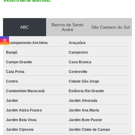
Veterinária atende:
Bairros de Santo
ABC
São Caetano do Sul
André
Acampamento Anchieta
Araçaúva
Bangú
Campestre
Campo Grande
Casa Branca
Cata Preta
Centreville
Centro
Cidade São Jorge
Condomínio Maracanã
Estância Rio Grande
Jardim
Jardim Alvorada
Jardim Alzira Franco
Jardim Ana Maria
Jardim Bela Vista
Jardim Bom Pastor
Jardim Cipreste
Jardim Clube de Campo