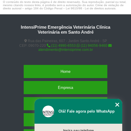
O conteúdo do texto desta página é de direito reservado. Sua reprodução, parcial ou total,
mesmo citando nossos links, é proibida sem a autorização do autor. Crime de violação de
direito autoral – artigo 184 do Código Penal –
Lei 9610/98 - Lei de direitos autorais
.
IntensiPrime Emergência Veterinária Clínica
Veterinária em Santo André
Rua das Paineiras, 607 - Jardim Santo André - SP
CEP: 09070-220
(11) 4990-6553
(11) 94056-9460
atendimento@intensiprime.com.br
Home
Empresa
Missão
Olá! Fale agora pelo WhatsApp
Serviços
Insira seu telefone