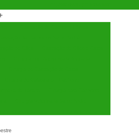
(11) 4990-6553
(11) 94056-9460
horro
Castração de Cachorro Fêmea
astração de Cachorros Santo André
tração de Cães
Castração de Cães e Gatos
tos
Cirurgia com Anestesia Veterinária
Cirurgia de Castração de Gatos
Cirurgia de Catarata em Cachorro
Limpeza de Tártaro
Cirurgia para Cachorro
ária
Cirurgia Veterinária Santo André
a 24 Horas Veterinária
Clínica Veterinária
línica Veterinária de Cães e Gatos
estre
 e Gatos
Clínica Veterinária Mais Próxima