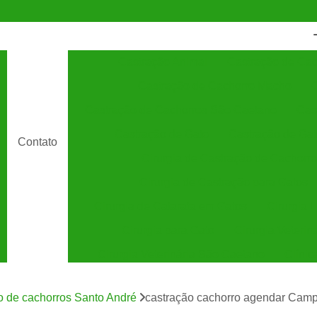
Castração Animal
Castração de Cac
Castração de Cachorro Macho
C
Castração de Cachorros São Caetano
Cas
Castração de Gato
Castração de Ga
Contato
Cirurgia de Castração de Cachorro
Cirurgia de Castração para Gatos
Cirurgia de Catarata em Gatos
Cirurgia 
Cirurgia para Gato
Cirurgia Veterin
Cirurgia Veterinária São Caetano
Clínic
Clínica Veterinária 24 Horas
C
o de cachorros Santo André
castração cachorro agendar Camp
Clínica Veterinária Especializada em Cães