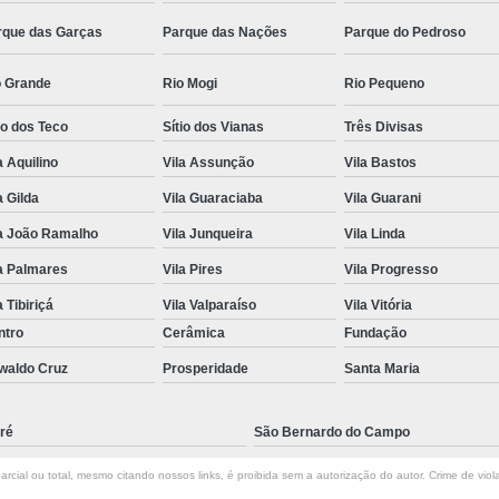
rque das Garças
Parque das Nações
Parque do Pedroso
o Grande
Rio Mogi
Rio Pequeno
io dos Teco
Sítio dos Vianas
Três Divisas
a Aquilino
Vila Assunção
Vila Bastos
a Gilda
Vila Guaraciaba
Vila Guarani
la João Ramalho
Vila Junqueira
Vila Linda
a Palmares
Vila Pires
Vila Progresso
a Tibiriçá
Vila Valparaíso
Vila Vitória
ntro
Cerâmica
Fundação
waldo Cruz
Prosperidade
Santa Maria
ré
São Bernardo do Campo
rcial ou total, mesmo citando nossos links, é proibida sem a autorização do autor. Crime de viol