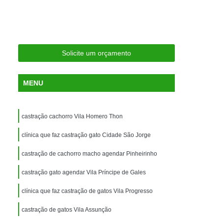
ria Próxima
Clínica Veterinária Próximo a Mim
Clínica Veterinária São Caetano
Consulta de Ortopedia para Animais Silvestres
Solicite um orçamento
rapia para Silvestres
ia para Animais Silvestres
MENU
tres
Consulta para Animais Silvestres
 Silvestres Santo André
castração cachorro Vila Homero Thon
aetano
Consulta para Animal Silvestre
clínica que faz castração gato Cidade São Jorge
a Veterinária para Animais Silvestres
castração de cachorro macho agendar Pinheirinho
Exame de Eletrocardiograma Veterinário
castração gato agendar Vila Príncipe de Gales
Exame de Imagem para Animais
Exame de Radiologia para Animais
clínica que faz castração de gatos Vila Progresso
Exame de Sangue para Animais
castração de gatos Vila Assunção