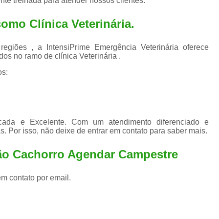
te treinada para atender nossos clientes.
Exame de Ultrassom para An
Exame para Animais Santo André
 como
Clínica Veterinária
.
Exame para Cachorro
Internaç
iões , a IntensiPrime Emergência Veterinária oferece
Internação para Animais de Estimação
Int
os no ramo de clínica Veterinária .
Internação para Cães e Ga
os:
Internação Semi Intensiva Veterinária
Inte
Internação Veterinária Santo André
Limpeza de Tártaro Canina
Limpeza de T
icada e Excelente. Com um atendimento diferenciado e
. Por isso, não deixe de entrar em contato para saber mais.
Limpeza de Tártaro em Cachorro
ção Cachorro Agendar Campestre
Limpeza de Tártaro para Gatos
Limp
Limpeza Tártaro Santo André
Limpeza Tár
em contato por email.
Tartarectomi