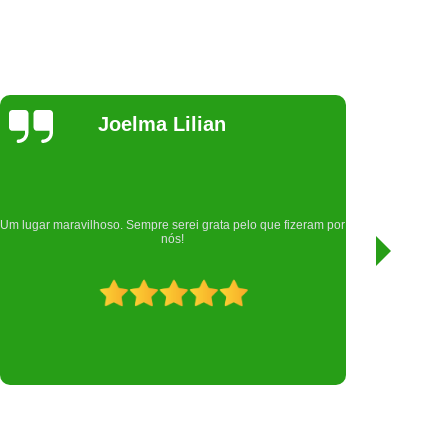
Samara
Rodrigues
Nota mil para esta clínica, que cuidou da minha filha Gamora
por
🐱, atendimento top, desde a recepção que são muito
atenciosas.