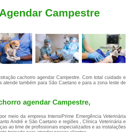
Clínica Veterinária Popular
Clínica Veteriná
 Agendar Campestre
Clínica Veterinária Santo André
Consulta de Dermatologista para Silvestres
Consulta de Ozoniote
Consulta Médica Veterinár
Consulta Médica Veterinária para Silves
Consulta para Animais
Consulta para Animais Silvestres São C
castração cachorro agendar Campestre. Com total cuidado e
ria atende também para São Caetano e para a zona leste de
Consulta para Silvestres
Consult
Consulta Veterinária para Silvestres
achorro agendar Campestre,
Exame de Endoscopia Veterinária
Exame de Laboratório para Animais
a por meio da empresa IntensiPrime Emergência Veterinária
anto André e São Caetano e regiões , Clínica Veterinária e
Exame de Raio X para Animais
as ao time de profissionais especializados e as instalações