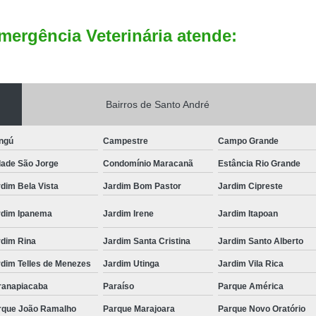
mergência Veterinária atende:
Bairros de Santo André
ngú
Campestre
Campo Grande
dade São Jorge
Condomínio Maracanã
Estância Rio Grande
dim Bela Vista
Jardim Bom Pastor
Jardim Cipreste
rdim Ipanema
Jardim Irene
Jardim Itapoan
rdim Rina
Jardim Santa Cristina
Jardim Santo Alberto
rdim Telles de Menezes
Jardim Utinga
Jardim Vila Rica
ranapiacaba
Paraíso
Parque América
rque João Ramalho
Parque Marajoara
Parque Novo Oratório