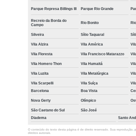
Parque Represa Billings III
Parque Rio Grande
Pa
Recreio da Borda do
Rio Bonito
Ri
Campo
Silveira
Sítio Taquaral
Sít
Vila Alzira
Vila América
Vil
Vila Floresta
Vila Francisco Matarazzo
Vil
Vila Homero Thon
Vila Humaitá
Vi
Vila Luzita
Vila Metalúrgica
Vil
Vila Scarpelli
Vila Suíça
Vil
Barcelona
Boa Vista
Ce
Nova Gerty
Olímpico
Os
São Caetano do Sul
São José
Diadema
Santo And
O conteúdo do texto desta página é de direito reservado. Sua reprodução, pa
direitos autorais
.