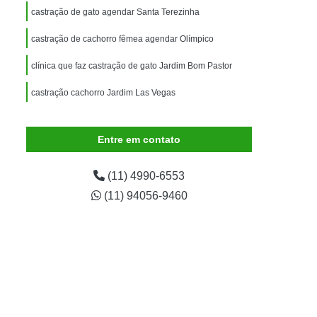
imais
Exame para Animais
castração de gato agendar Santa Terezinha
Exame para Animais São Caetano
castração de cachorro fêmea agendar Olímpico
ão Animal
Internação de Animais
clínica que faz castração de gato Jardim Bom Pastor
ernação para Cachorro
Internação para Cães
castração cachorro Jardim Las Vegas
tos
Internação para Gatos
rnação Uti Veterinária
Internação Veterinária
Entre em contato
Internação Veterinária São Caetano
ártaro Canino
Limpeza de Tártaro de Cães
(11) 4990-6553
(11) 94056-9460
Limpeza de Tártaro para Cães
eza Dentária Canina
Limpeza Tártaro
taro São Caetano
Tartarectomia em Animais
a em Cachorro