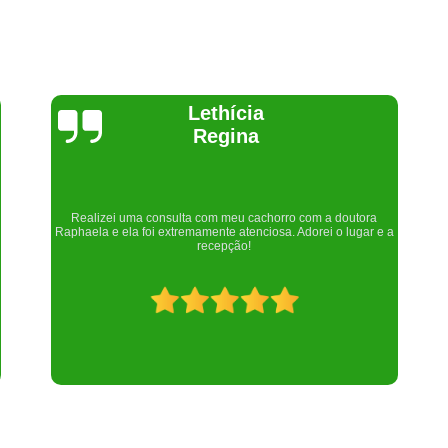
Joelma Lilian
 doutora
Um lugar maravilhoso. Sempre serei grata pelo que fizeram 
 o lugar e a
nós!