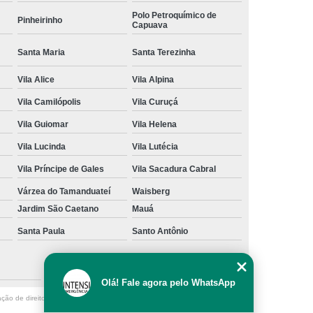
Polo Petroquímico de
Pinheirinho
Capuava
Santa Maria
Santa Terezinha
Vila Alice
Vila Alpina
Vila Camilópolis
Vila Curuçá
Vila Guiomar
Vila Helena
Vila Lucinda
Vila Lutécia
Vila Príncipe de Gales
Vila Sacadura Cabral
Várzea do Tamanduateí
Waisberg
Jardim São Caetano
Mauá
Santa Paula
Santo Antônio
São Caetano do Sul
Olá! Fale agora pelo WhatsApp
ação de direito autoral – artigo 184 do Código Penal –
Lei 9610/98 - Lei de