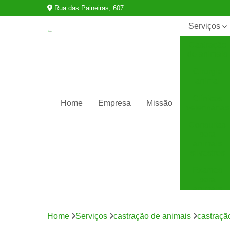
Rua das Paineiras, 607
Serviços
Castração
de animais
Cirurgia
animal
Clínicas
Home
Empresa
Missão
veterinárias
Consultas
para
animais
silvestres
Exames
para
animais
Internação
para
Home
Serviços
castração de animais
castraçã
animais