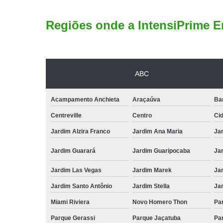
Regiões onde a IntensiPrime E
ABC
Acampamento Anchieta
Araçaúva
Ba
Centreville
Centro
Ci
Jardim Alzira Franco
Jardim Ana Maria
Jar
Jardim Guarará
Jardim Guaripocaba
Ja
Jardim Las Vegas
Jardim Marek
Ja
Jardim Santo Antônio
Jardim Stella
Ja
Miami Riviera
Novo Homero Thon
Pa
Parque Gerassi
Parque Jaçatuba
Pa