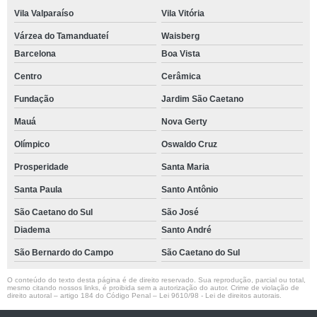
Vila Valparaíso
Vila Vitória
Várzea do Tamanduateí
Waisberg
Barcelona
Boa Vista
Centro
Cerâmica
Fundação
Jardim São Caetano
Mauá
Nova Gerty
Olímpico
Oswaldo Cruz
Prosperidade
Santa Maria
Santa Paula
Santo Antônio
São Caetano do Sul
São José
Diadema
Santo André
São Bernardo do Campo
São Caetano do Sul
O conteúdo do texto desta página é de direito reservado. Sua reprodução, parcial ou total,
mesmo citando nossos links, é proibida sem a autorização do autor. Crime de violação de
direito autoral – artigo 184 do Código Penal –
Lei 9610/98 - Lei de direitos autorais
.