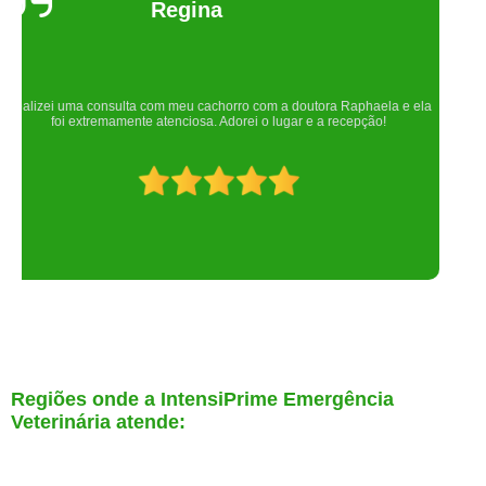
Um lugar maravilhoso. Sempre serei grata pelo que fizeram por nós!
Regiões onde a IntensiPrime Emergência
Veterinária atende: