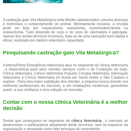
A castração gato Vila Metalúrgica evita filhotes abandonados, previne doenças
e melhorara o comportamento do animal. Minimamente invasiva, a cirurgia
pode ser feita por orquiectomia, vasectomia, ovariohisterectomia ou
ovariectomia. Tudo depende do caso e do sexo do cão/cadela e gato/gata.
Apesar dos nomes técnicos incomuns, trata-se de uma operação bem rápida e
eficaz, realizada por médico veterinário capacitado.
Pesquisando castração gato Vila Metalúrgica?
A IntensiPrime Emergência Veterinária atua no segmento de clínica Veterinária
, e disponibiliza para seus clientes serviços como o de Castração de Gato,
Clínica Veterinária, Clínica Veterinária Popular, Cirurgia Veterinária, Internação
Veterinária e Clínica Veterinária 24 Horas em Santo André e São Caetano e
regiões . Para uma maior satisfação dos clientes, a empresa busca investir nos
melhores profissionais do mercado, e em instalações modernas, garantindo
assim, a sua confiança e boa cotação no mercado.
Contar com o nossa clínica Veterinária é a melhor
decisão
Desde que começamos no segmento de
clínica Veterinária
, o mercado se
desenvolveu e participamos ativamente deste processo, sem se esquecer da
organização e seriedade como fator principal do crescimento.