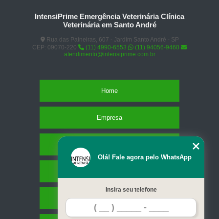
IntensiPrime Emergência Veterinária Clínica
Veterinária em Santo André
Rua das Paineiras, 607 - Jardim Santo André - SP
CEP: 09070-220
(11) 4990-6553
(11) 94056-9460
atendimento@intensiprime.com.br
Home
Empresa
Missão
Olá! Fale agora pelo WhatsApp
Serviços
Insira seu telefone
Contato