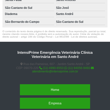
Santa Paula
Santo Antônio
São Caetano do Sul
São José
Diadema
Santo André
São Bernardo do Campo
São Caetano do Sul
O conteúdo do texto desta página é de direito reservado. Sua reprodução, parcial ou total,
mesmo citando nossos links, é proibida sem a autorização do autor. Crime de violação de
direito autoral – artigo 184 do Código Penal –
Lei 9610/98 - Lei de direitos autorais
.
IntensiPrime Emergência Veterinária Clínica
Veterinária em Santo André
Rua das Paineiras, 607 - Jardim Santo André - SP
CEP: 09070-220
(11) 4990-6553
(11) 94056-9460
atendimento@intensiprime.com.br
Home
Empresa