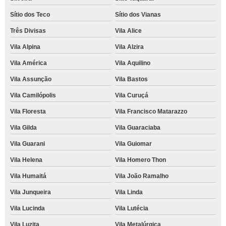
Sítio dos Teco
Sítio dos Vianas
Três Divisas
Vila Alice
Vila Alpina
Vila Alzira
Vila América
Vila Aquilino
Vila Assunção
Vila Bastos
Vila Camilópolis
Vila Curuçá
Vila Floresta
Vila Francisco Matarazzo
Vila Gilda
Vila Guaraciaba
Vila Guarani
Vila Guiomar
Vila Helena
Vila Homero Thon
Vila Humaitá
Vila João Ramalho
Vila Junqueira
Vila Linda
Vila Lucinda
Vila Lutécia
Vila Luzita
Vila Metalúrgica