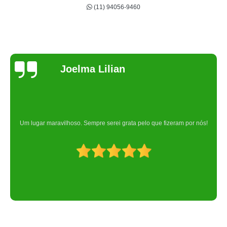
(11) 94056-9460
Joelma Lilian
Um lugar maravilhoso. Sempre serei grata pelo que fizeram por nós!