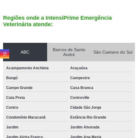
Regiões onde a IntensiPrime Emergência
Veterinária atende:
Bairros de Santo
ABC
São Caetano do Sul
André
Acampamento Anchieta
Araçaúva
Bangú
Campestre
Campo Grande
Casa Branca
Cata Preta
Centreville
Centro
Cidade São Jorge
Condomínio Maracanã
Estância Rio Grande
Jardim
Jardim Alvorada
Jardim Alzira Franco
Jardim Ana Maria