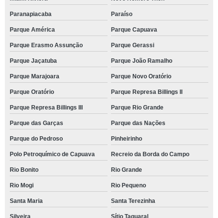
Paranapiacaba
Paraíso
Parque América
Parque Capuava
Parque Erasmo Assunção
Parque Gerassi
Parque Jaçatuba
Parque João Ramalho
Parque Marajoara
Parque Novo Oratório
Parque Oratório
Parque Represa Billings II
Parque Represa Billings III
Parque Rio Grande
Parque das Garças
Parque das Nações
Parque do Pedroso
Pinheirinho
Polo Petroquímico de Capuava
Recreio da Borda do Campo
Rio Bonito
Rio Grande
Rio Mogi
Rio Pequeno
Santa Maria
Santa Terezinha
Silveira
Sítio Taquaral