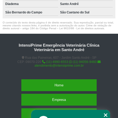
Diadema
Santo André
São Bernardo do Campo
São Caetano do Sul
O conteúdo do texto desta página é de direito reservado. Sua reprodução, parcial ou total,
mesmo citando nossos links, é proibida sem a autorização do autor. Crime de violação de
direito autoral – artigo 184 do Código Penal –
Lei 9610/98 - Lei de direitos autorais
.
IntensiPrime Emergência Veterinária Clínica
Veterinária em Santo André
Rua das Paineiras, 607 - Jardim Santo André - SP
CEP: 09070-220
(11) 4990-6553
(11) 94056-9460
atendimento@intensiprime.com.br
Home
Empresa
Missão