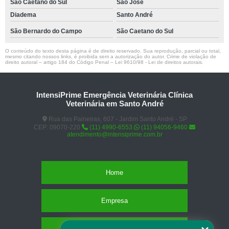
São Caetano do Sul
São José
Diadema
Santo André
São Bernardo do Campo
São Caetano do Sul
O conteúdo do texto desta página é de direito reservado. Sua reprodução, parcial ou total,
mesmo citando nossos links, é proibida sem a autorização do autor. Crime de violação de
direito autoral – artigo 184 do Código Penal –
Lei 9610/98 - Lei de direitos autorais
.
IntensiPrime Emergência Veterinária Clínica
Veterinária em Santo André
Rua das Paineiras, 607 - Jardim Santo André - SP
CEP: 09070-220
(11) 4990-6553
(11) 94056-9460
atendimento@intensiprime.com.br
Home
Empresa
Missão