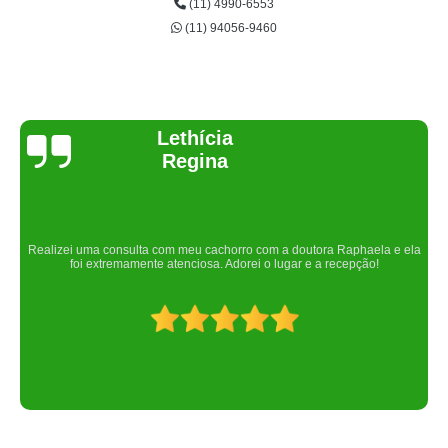
(11) 4990-6553
(11) 94056-9460
Joelma Lilian
Um lugar maravilhoso. Sempre serei grata pelo que fizeram por nós!