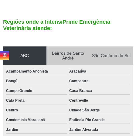
Regiões onde a IntensiPrime Emergência
Veterinária atende:
Bairros de Santo
ABC
São Caetano do Sul
André
Acampamento Anchieta
Araçaúva
Bangú
Campestre
Campo Grande
Casa Branca
Cata Preta
Centreville
Centro
Cidade São Jorge
Condomínio Maracanã
Estância Rio Grande
Jardim
Jardim Alvorada