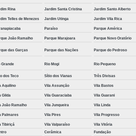
rdim Rina
Jardim Santa Cristina
Jardim Santo Alberto
rdim Telles de Menezes
Jardim Utinga
Jardim Vila Rica
ranapiacaba
Paraíso
Parque América
rque João Ramalho
Parque Marajoara
Parque Novo Oratório
rque das Garças
Parque das Nações
Parque do Pedroso
o Grande
Rio Mogi
Rio Pequeno
io dos Teco
Sítio dos Vianas
Três Divisas
a Aquilino
Vila Assunção
Vila Bastos
a Gilda
Vila Guaraciaba
Vila Guarani
la João Ramalho
Vila Junqueira
Vila Linda
a Palmares
Vila Pires
Vila Progresso
a Tibiriçá
Vila Valparaíso
Vila Vitória
ntro
Cerâmica
Fundação