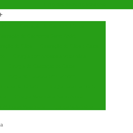
(11) 4990-6553
(11) 94056-9460
horro
Castração de Cachorro Fêmea
astração de Cachorros Santo André
tração de Cães
Castração de Cães e Gatos
tos
Cirurgia com Anestesia Veterinária
Cirurgia de Castração de Gatos
Cirurgia de Catarata em Cachorro
Limpeza de Tártaro
Cirurgia para Cachorro
ária
Cirurgia Veterinária Santo André
a 24 Horas Veterinária
Clínica Veterinária
línica Veterinária de Cães e Gatos
ca
 e Gatos
Clínica Veterinária Mais Próxima