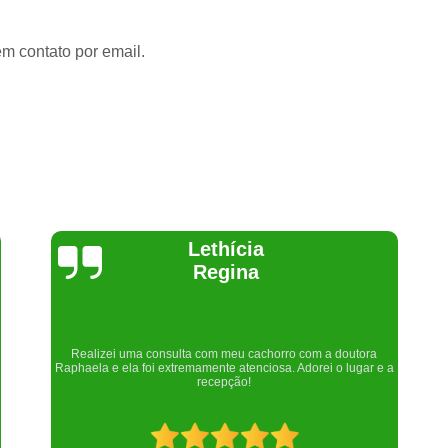
em contato por email.
Joelma Lilian
Um lugar maravilhoso. Sempre serei grata pelo que fizeram por
nós!