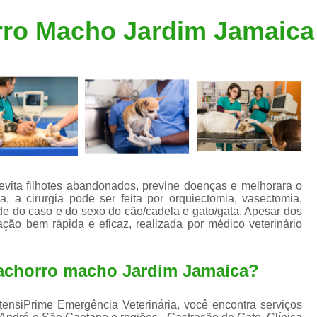
Clínica Veterinária Popular
Clínica Veteriná
rro Macho Jardim Jamaica
Clínica Veterinária Santo André
Consulta de Dermatologista para Silvestres
Consulta de Ozoniote
Consulta Médica Veterinár
Consulta Médica Veterinária para Silves
Consulta para Animais
Consulta para Animais Silvestres São C
vita filhotes abandonados, previne doenças e melhorara o
 a cirurgia pode ser feita por orquiectomia, vasectomia,
Consulta para Silvestres
Consult
de do caso e do sexo do cão/cadela e gato/gata. Apesar dos
ção bem rápida e eficaz, realizada por médico veterinário
Consulta Veterinária para Silvestres
Exame de Endoscopia Veterinária
cachorro macho Jardim Jamaica?
Exame de Laboratório para Animais
Exame de Raio X para Animais
ntensiPrime Emergência Veterinária, você encontra serviços