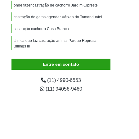
imais
Exame para Animais
onde fazer castração de cachorro Jardim Cipreste
Exame para Animais São Caetano
castração de gatos agendar Várzea do Tamanduateí
ão Animal
Internação de Animais
castração cachorro Casa Branca
ernação para Cachorro
Internação para Cães
clínica que faz castração animal Parque Represa
tos
Internação para Gatos
Billings III
rnação Uti Veterinária
Internação Veterinária
Entre em contato
Internação Veterinária São Caetano
ártaro Canino
Limpeza de Tártaro de Cães
(11) 4990-6553
Limpeza de Tártaro para Cães
(11) 94056-9460
eza Dentária Canina
Limpeza Tártaro
taro São Caetano
Tartarectomia em Animais
a em Cachorro