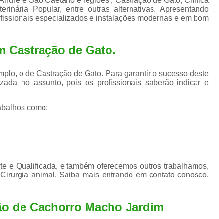
André e São Caetano e regiões , Castração de Gato, Clínica
Exame de Ultrassom para An
erinária Popular, entre outras alternativas. Apresentando
ofissionais especializados e instalações modernas e em bom
Exame para Animais Santo André
Exame para Cachorro
Internaç
m Castração de Gato.
Internação para Animais de Estimação
Int
Internação para Cães e Ga
plo, o de Castração de Gato. Para garantir o sucesso deste
zada no assunto, pois os profissionais saberão indicar e
Internação Semi Intensiva Veterinária
Inte
Internação Veterinária Santo André
abalhos como:
Limpeza de Tártaro Canina
Limpeza de T
Limpeza de Tártaro em Cachorro
Limpeza de Tártaro para Gatos
Limp
e e Qualificada, e também oferecemos outros trabalhamos,
Limpeza Tártaro Santo André
Limpeza Tár
Cirurgia animal. Saiba mais entrando em contato conosco.
Tartarectomi
ção de Cachorro Macho Jardim