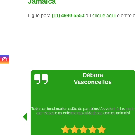
Jamaica
Ligue para
(11) 4990-6553
ou
clique aqui
e entre 
Lethícia
Regina
Realizei uma consulta com meu cachorro com a doutora
rias muito
Raphaela e ela foi extremamente atenciosa. Adorei o lugar e a
imais!
recepção!