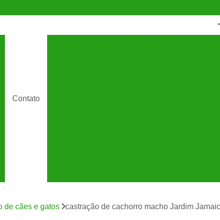
Castração Animal
Castração de Cac
Castração de Cachorro Macho
C
Castração de Cachorros São Caetano
Cas
Castração de Gato
Castração de Ga
Contato
Cirurgia de Castração de Cachorro
Cirurgia de Castração para Gatos
Cirurgia de Catarata em Gatos
Cirurgia 
Cirurgia para Gato
Cirurgia Veterin
Cirurgia Veterinária São Caetano
Clínic
Clínica Veterinária 24 Horas
C
o de cães e gatos
castração de cachorro macho Jardim Jamai
Clínica Veterinária Especializada em Cães