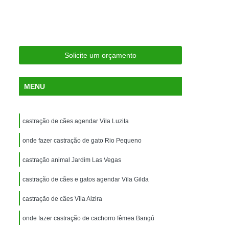
ria Próxima
Clínica Veterinária Próximo a Mim
Clínica Veterinária São Caetano
Consulta de Ortopedia para Animais Silvestres
Solicite um orçamento
rapia para Silvestres
ia para Animais Silvestres
MENU
tres
Consulta para Animais Silvestres
 Silvestres Santo André
castração de cães agendar Vila Luzita
aetano
Consulta para Animal Silvestre
onde fazer castração de gato Rio Pequeno
a Veterinária para Animais Silvestres
castração animal Jardim Las Vegas
Exame de Eletrocardiograma Veterinário
castração de cães e gatos agendar Vila Gilda
Exame de Imagem para Animais
Exame de Radiologia para Animais
castração de cães Vila Alzira
Exame de Sangue para Animais
onde fazer castração de cachorro fêmea Bangú