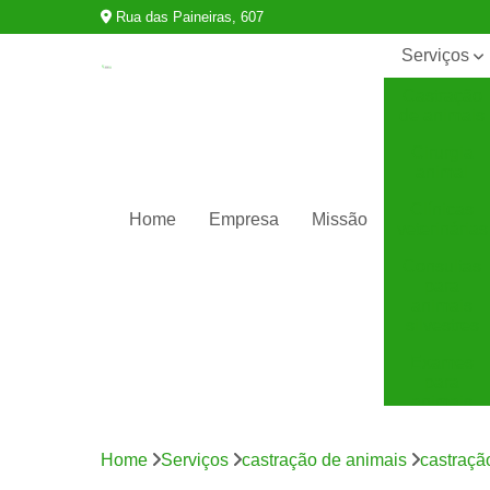
Rua das Paineiras, 607
Serviços
Castração
de animais
Cirurgia
animal
Clínicas
Home
Empresa
Missão
veterinárias
Consultas
para
animais
silvestres
Exames
para
animais
Internação
para
Home
Serviços
castração de animais
castraçã
animais