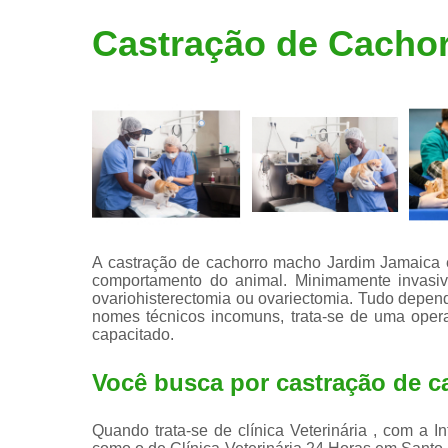
Limpeza de
Castração de Cacho
tártaro
A castração de cachorro macho Jardim Jamaica e
comportamento do animal. Minimamente invasiva,
ovariohisterectomia ou ovariectomia. Tudo depen
nomes técnicos incomuns, trata-se de uma opera
capacitado.
Você busca por castração de 
Quando trata-se de clínica Veterinária , com a I