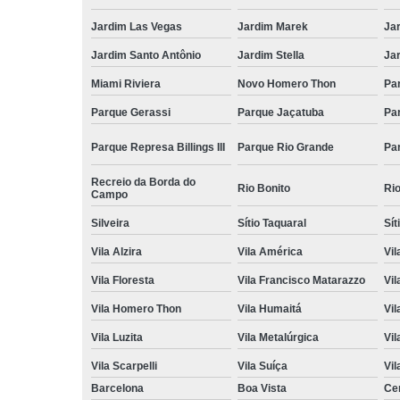
Jardim Las Vegas
Jardim Marek
Ja
Jardim Santo Antônio
Jardim Stella
Ja
Miami Riviera
Novo Homero Thon
Pa
Parque Gerassi
Parque Jaçatuba
Pa
Parque Represa Billings III
Parque Rio Grande
Pa
Recreio da Borda do
Rio Bonito
Ri
Campo
Silveira
Sítio Taquaral
Sít
Vila Alzira
Vila América
Vil
Vila Floresta
Vila Francisco Matarazzo
Vil
Vila Homero Thon
Vila Humaitá
Vi
Vila Luzita
Vila Metalúrgica
Vil
Vila Scarpelli
Vila Suíça
Vil
Barcelona
Boa Vista
Ce