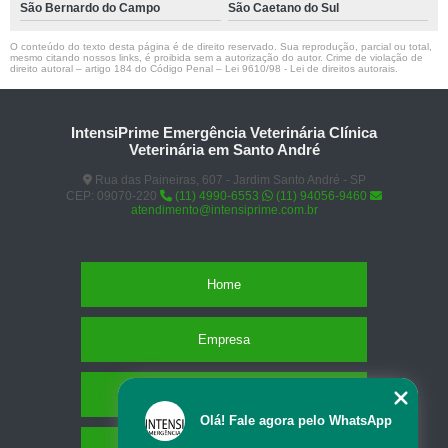
São Bernardo do Campo
São Caetano do Sul
O conteúdo do texto desta página é de direito reservado. Sua reprodução, parcial ou total,
mesmo citando nossos links, é proibida sem a autorização do autor. Crime de violação de
direito autoral – artigo 184 do Código Penal –
Lei 9610/98 - Lei de direitos autorais
.
IntensiPrime Emergência Veterinária Clínica
Veterinária em Santo André
Rua das Paineiras, 607 - Jardim Santo André - SP
CEP: 09070-220
(11) 4990-6553
(11) 94056-9460
atendimento@intensiprime.com.br
Home
Empresa
Missão
Olá! Fale agora pelo WhatsApp