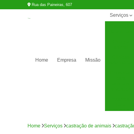
Rua das Paineiras, 607
Serviços
Castração
de animais
Cirurgia
animal
Clínicas
Home
Empresa
Missão
veterinárias
Consultas
para
animais
silvestres
Exames
para
animais
Internação
para
Home
Serviços
castração de animais
castraçã
animais