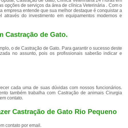
 Popular, Castração de Gato, Clínica Veterinária 24 Horas em
Exame de Ultrassom para An
s opções de serviços da área de clínica Veterinária . Com o
es, a empresa entende que sua melhor destaque é conquistar a
Exame para Animais Santo André
el através do investimento em equipamentos modernos e
Exame para Cachorro
Internaç
Internação para Animais de Estimação
Int
m Castração de Gato.
Internação para Cães e Ga
plo, o de Castração de Gato. Para garantir o sucesso deste
Internação Semi Intensiva Veterinária
Inte
zada no assunto, pois os profissionais saberão indicar e
Internação Veterinária Santo André
Limpeza de Tártaro Canina
Limpeza de T
Limpeza de Tártaro em Cachorro
arecer cada uma de suas dúvidas com nossos funcionários.
Limpeza de Tártaro para Gatos
Limp
ento também trabalha com Castração de animais Cirurgia
 em contato.
Limpeza Tártaro Santo André
Limpeza Tár
Tartarectomi
azer Castração de Gato Rio Pequeno
em contato por email.