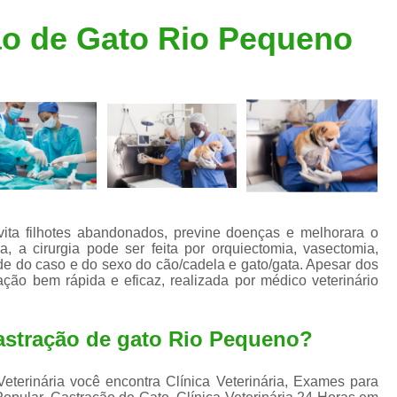
Clínica Veterinária Popular
Clínica Veteriná
ão de Gato Rio Pequeno
Clínica Veterinária Santo André
Consulta de Dermatologista para Silvestres
Consulta de Ozoniote
Consulta Médica Veterinár
Consulta Médica Veterinária para Silves
Consulta para Animais
Consulta para Animais Silvestres São C
ita filhotes abandonados, previne doenças e melhorara o
 a cirurgia pode ser feita por orquiectomia, vasectomia,
Consulta para Silvestres
Consult
de do caso e do sexo do cão/cadela e gato/gata. Apesar dos
ção bem rápida e eficaz, realizada por médico veterinário
Consulta Veterinária para Silvestres
Exame de Endoscopia Veterinária
astração de gato Rio Pequeno?
Exame de Laboratório para Animais
Exame de Raio X para Animais
eterinária você encontra Clínica Veterinária, Exames para