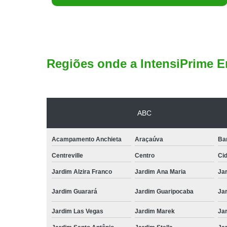
Regiões onde a IntensiPrime E
ABC
Acampamento Anchieta
Araçaúva
Ba
Centreville
Centro
Ci
Jardim Alzira Franco
Jardim Ana Maria
Jar
Jardim Guarará
Jardim Guaripocaba
Ja
Jardim Las Vegas
Jardim Marek
Ja