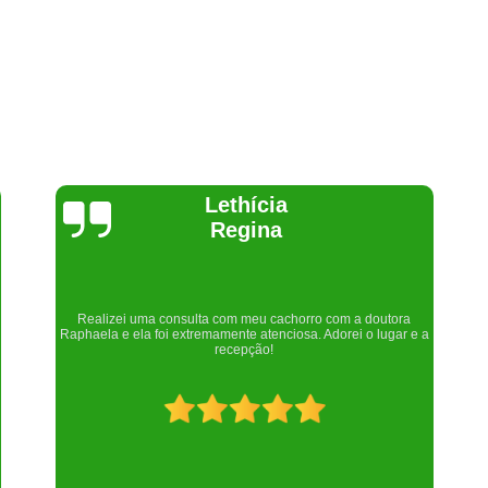
Joelma Lilian
Um lugar maravilhoso. Sempre serei grata pelo que fizeram por
nós!