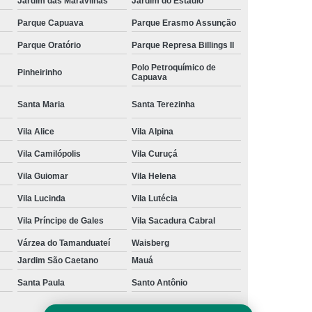
Jardim das Maravilhas
Jardim do Estádio
Parque Capuava
Parque Erasmo Assunção
Parque Oratório
Parque Represa Billings II
Polo Petroquímico de
Pinheirinho
Capuava
Santa Maria
Santa Terezinha
Vila Alice
Vila Alpina
Vila Camilópolis
Vila Curuçá
Vila Guiomar
Vila Helena
Vila Lucinda
Vila Lutécia
Vila Príncipe de Gales
Vila Sacadura Cabral
Várzea do Tamanduateí
Waisberg
Jardim São Caetano
Mauá
Santa Paula
Santo Antônio