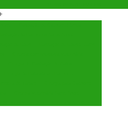
(11) 4990-6553
(11) 94056-9460
horro
Castração de Cachorro Fêmea
astração de Cachorros Santo André
tração de Cães
Castração de Cães e Gatos
tos
Cirurgia com Anestesia Veterinária
Cirurgia de Castração de Gatos
Cirurgia de Catarata em Cachorro
Limpeza de Tártaro
Cirurgia para Cachorro
ária
Cirurgia Veterinária Santo André
a 24 Horas Veterinária
Clínica Veterinária
línica Veterinária de Cães e Gatos
 e Gatos
Clínica Veterinária Mais Próxima