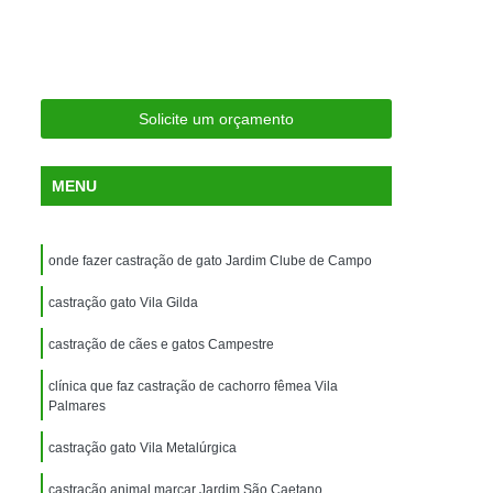
ria Próxima
Clínica Veterinária Próximo a Mim
Clínica Veterinária São Caetano
Consulta de Ortopedia para Animais Silvestres
Solicite um orçamento
rapia para Silvestres
ia para Animais Silvestres
MENU
tres
Consulta para Animais Silvestres
 Silvestres Santo André
onde fazer castração de gato Jardim Clube de Campo
aetano
Consulta para Animal Silvestre
castração gato Vila Gilda
a Veterinária para Animais Silvestres
castração de cães e gatos Campestre
Exame de Eletrocardiograma Veterinário
clínica que faz castração de cachorro fêmea Vila
Exame de Imagem para Animais
Palmares
Exame de Radiologia para Animais
castração gato Vila Metalúrgica
Exame de Sangue para Animais
castração animal marcar Jardim São Caetano