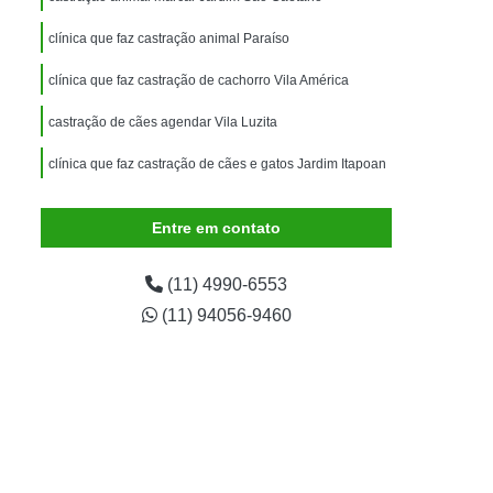
imais
Exame para Animais
clínica que faz castração animal Paraíso
Exame para Animais São Caetano
clínica que faz castração de cachorro Vila América
ão Animal
Internação de Animais
ernação para Cachorro
Internação para Cães
castração de cães agendar Vila Luzita
tos
Internação para Gatos
clínica que faz castração de cães e gatos Jardim Itapoan
rnação Uti Veterinária
Internação Veterinária
Entre em contato
Internação Veterinária São Caetano
ártaro Canino
Limpeza de Tártaro de Cães
(11) 4990-6553
Limpeza de Tártaro para Cães
(11) 94056-9460
eza Dentária Canina
Limpeza Tártaro
taro São Caetano
Tartarectomia em Animais
a em Cachorro