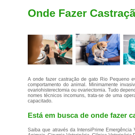
Limpeza de
Onde Fazer Castraç
tártaro
A onde fazer castração de gato Rio Pequeno ev
comportamento do animal. Minimamente invasiva,
ovariohisterectomia ou ovariectomia. Tudo depen
nomes técnicos incomuns, trata-se de uma opera
capacitado.
Está em busca de onde fazer c
Saiba que através da IntensiPrime Emergência V