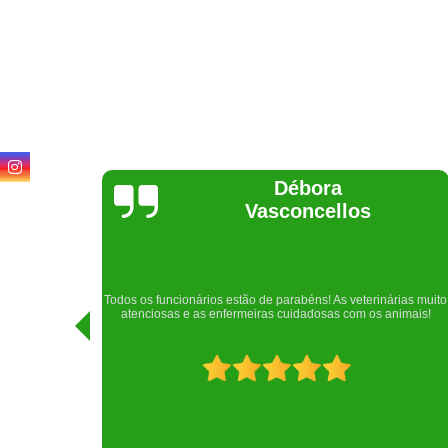
Lethícia
Regina
Realizei uma consulta com meu cachorro com a doutora
rias muito
Raphaela e ela foi extremamente atenciosa. Adorei o lugar e a
imais!
recepção!