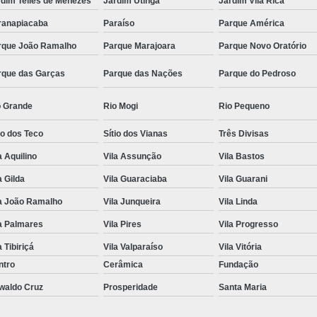
rdim Telles de Menezes
Jardim Utinga
Jardim Vila Rica
ranapiacaba
Paraíso
Parque América
rque João Ramalho
Parque Marajoara
Parque Novo Oratório
rque das Garças
Parque das Nações
Parque do Pedroso
o Grande
Rio Mogi
Rio Pequeno
io dos Teco
Sítio dos Vianas
Três Divisas
a Aquilino
Vila Assunção
Vila Bastos
a Gilda
Vila Guaraciaba
Vila Guarani
la João Ramalho
Vila Junqueira
Vila Linda
a Palmares
Vila Pires
Vila Progresso
a Tibiriçá
Vila Valparaíso
Vila Vitória
ntro
Cerâmica
Fundação
waldo Cruz
Prosperidade
Santa Maria