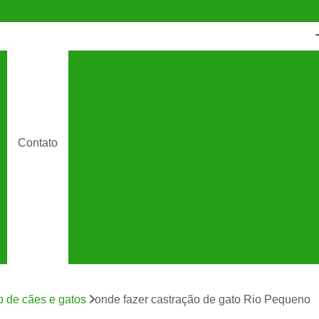
Castração Animal
Castração de Cac
Castração de Cachorro Macho
C
Castração de Cachorros São Caetano
Cas
Castração de Gato
Castração de Ga
Contato
Cirurgia de Castração de Cachorro
Cirurgia de Castração para Gatos
Cirurgia de Catarata em Gatos
Cirurgia 
Cirurgia para Gato
Cirurgia Veterin
Cirurgia Veterinária São Caetano
Clínic
Clínica Veterinária 24 Horas
C
o de cães e gatos
onde fazer castração de gato Rio Pequeno
Clínica Veterinária Especializada em Cães