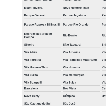
Jardim Santo Antônio
Jardim Stella
Ja
Miami Riviera
Novo Homero Thon
Pa
Parque Gerassi
Parque Jaçatuba
Pa
Parque Represa Billings III
Parque Rio Grande
Pa
Recreio da Borda do
Rio Bonito
Ri
Campo
Silveira
Sítio Taquaral
Sít
Vila Alzira
Vila América
Vil
Vila Floresta
Vila Francisco Matarazzo
Vil
Vila Homero Thon
Vila Humaitá
Vi
Vila Luzita
Vila Metalúrgica
Vil
Vila Scarpelli
Vila Suíça
Vil
Barcelona
Boa Vista
Ce
Nova Gerty
Olímpico
Os
São Caetano do Sul
São José