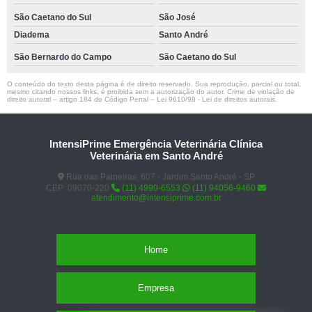
São Caetano do Sul
São José
Diadema
Santo André
São Bernardo do Campo
São Caetano do Sul
O conteúdo do texto desta página é de direito reservado. Sua reprodução, parcial ou total,
mesmo citando nossos links, é proibida sem a autorização do autor. Crime de violação de
direito autoral – artigo 184 do Código Penal –
Lei 9610/98 - Lei de direitos autorais
.
IntensiPrime Emergência Veterinária Clínica
Veterinária em Santo André
Rua das Paineiras, 607 - Jardim Santo André - SP
CEP: 09070-220
(11) 4990-6553
(11) 94056-9460
atendimento@intensiprime.com.br
Home
Empresa