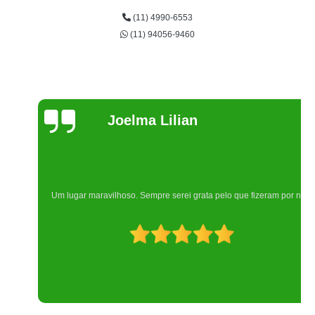
(11) 4990-6553
(11) 94056-9460
Joelma Lilian
Um lugar maravilhoso. Sempre serei grata pelo que fizeram por nós!