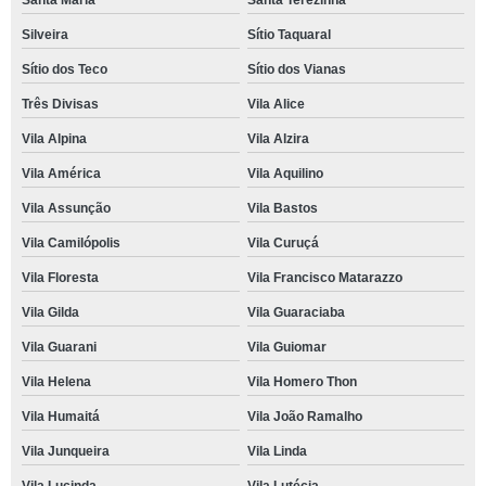
Santa Maria
Santa Terezinha
Silveira
Sítio Taquaral
Sítio dos Teco
Sítio dos Vianas
Três Divisas
Vila Alice
Vila Alpina
Vila Alzira
Vila América
Vila Aquilino
Vila Assunção
Vila Bastos
Vila Camilópolis
Vila Curuçá
Vila Floresta
Vila Francisco Matarazzo
Vila Gilda
Vila Guaraciaba
Vila Guarani
Vila Guiomar
Vila Helena
Vila Homero Thon
Vila Humaitá
Vila João Ramalho
Vila Junqueira
Vila Linda