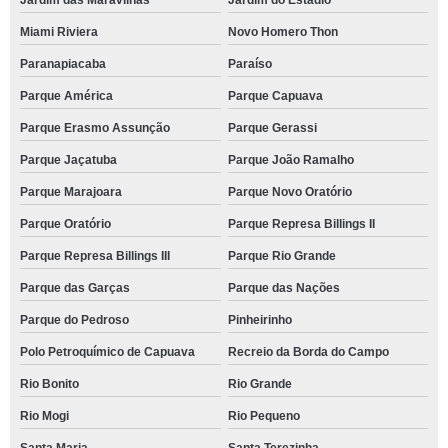
Jardim das Maravilhas
Jardim do Estádio
Miami Riviera
Novo Homero Thon
Paranapiacaba
Paraíso
Parque América
Parque Capuava
Parque Erasmo Assunção
Parque Gerassi
Parque Jaçatuba
Parque João Ramalho
Parque Marajoara
Parque Novo Oratório
Parque Oratório
Parque Represa Billings II
Parque Represa Billings III
Parque Rio Grande
Parque das Garças
Parque das Nações
Parque do Pedroso
Pinheirinho
Polo Petroquímico de Capuava
Recreio da Borda do Campo
Rio Bonito
Rio Grande
Rio Mogi
Rio Pequeno