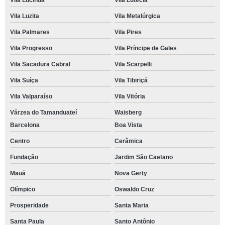
Vila Lucinda
Vila Lutécia
Vila Luzita
Vila Metalúrgica
Vila Palmares
Vila Pires
Vila Progresso
Vila Príncipe de Gales
Vila Sacadura Cabral
Vila Scarpelli
Vila Suíça
Vila Tibiriçá
Vila Valparaíso
Vila Vitória
Várzea do Tamanduateí
Waisberg
Barcelona
Boa Vista
Centro
Cerâmica
Fundação
Jardim São Caetano
Mauá
Nova Gerty
Olímpico
Oswaldo Cruz
Prosperidade
Santa Maria
Santa Paula
Santo Antônio