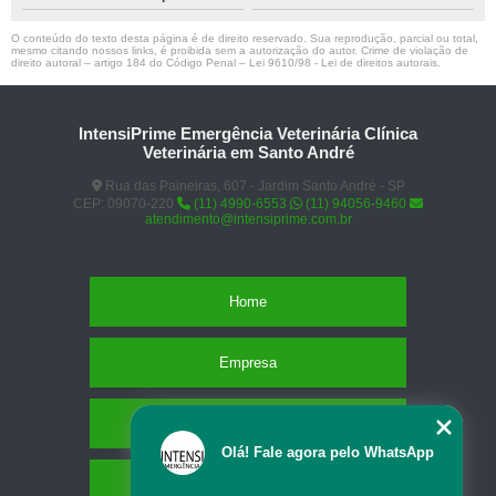
O conteúdo do texto desta página é de direito reservado. Sua reprodução, parcial ou total,
mesmo citando nossos links, é proibida sem a autorização do autor. Crime de violação de
direito autoral – artigo 184 do Código Penal –
Lei 9610/98 - Lei de direitos autorais
.
IntensiPrime Emergência Veterinária Clínica
Veterinária em Santo André
Rua das Paineiras, 607 - Jardim Santo André - SP
CEP: 09070-220
(11) 4990-6553
(11) 94056-9460
atendimento@intensiprime.com.br
Home
Empresa
Missão
Olá! Fale agora pelo WhatsApp
Serviços