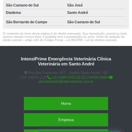
São Caetano do Sul
São José
Diadema
Santo André
São Bernardo do Campo
São Caetano do Sul
O conteúdo do texto desta página é de direito reservado. Sua reprodução, parcial ou total,
mesmo citando nossos links, é proibida sem a autorização do autor. Crime de violação de
direito autoral – artigo 184 do Código Penal –
Lei 9610/98 - Lei de direitos autorais
.
IntensiPrime Emergência Veterinária Clínica
Veterinária em Santo André
Rua das Paineiras, 607 - Jardim Santo André - SP
CEP: 09070-220
(11) 4990-6553
(11) 94056-9460
atendimento@intensiprime.com.br
Home
Empresa