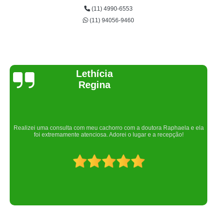
(11) 4990-6553
(11) 94056-9460
Joelma Lilian
Um lugar maravilhoso. Sempre serei grata pelo que fizeram por nós!