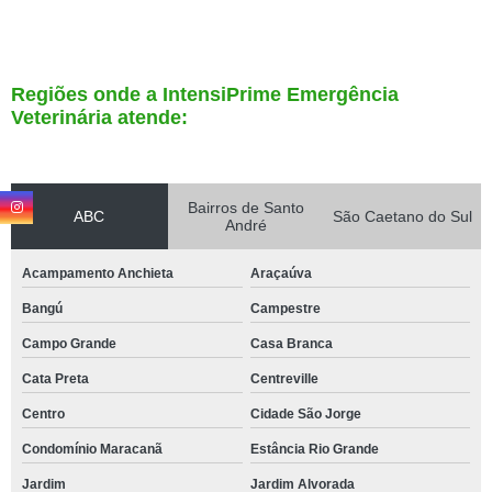
Regiões onde a IntensiPrime Emergência
Veterinária atende:
Bairros de Santo
ABC
São Caetano do Sul
André
Acampamento Anchieta
Araçaúva
Bangú
Campestre
Campo Grande
Casa Branca
Cata Preta
Centreville
Centro
Cidade São Jorge
Condomínio Maracanã
Estância Rio Grande
Jardim
Jardim Alvorada