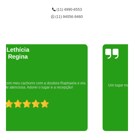
(11) 4990-6553
(11) 94056-9460
Joelma Lilian
Um lugar maravilhoso. Sempre serei grata pelo que fizeram por nós!