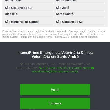
Santa Paula
Santo Antônio
São Caetano do Sul
São José
Diadema
Santo André
São Bernardo do Campo
São Caetano do Sul
O conteúdo do texto desta página é de direito reservado. Sua reprodução, parcial ou total,
mesmo citando nossos links, é proibida sem a autorização do autor. Crime de violação de
direito autoral – artigo 184 do Código Penal –
Lei 9610/98 - Lei de direitos autorais
.
IntensiPrime Emergência Veterinária Clínica
Veterinária em Santo André
Rua das Paineiras, 607 - Jardim Santo André - SP
CEP: 09070-220
(11) 4990-6553
(11) 94056-9460
atendimento@intensiprime.com.br
Home
Empresa