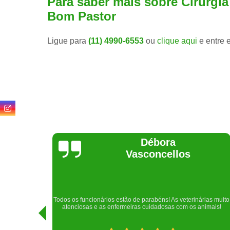
Para saber mais sobre Cirurgi
Bom Pastor
Ligue para
(11) 4990-6553
ou
clique aqui
e entre 
Lethícia
Regina
Realizei uma consulta com meu cachorro com a doutora
rias muito
Raphaela e ela foi extremamente atenciosa. Adorei o lugar e a
imais!
recepção!