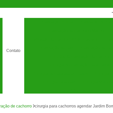
Castração Animal
Castração de Cac
Castração de Cachorro Macho
C
Castração de Cachorros São Caetano
Cas
Castração de Gato
Castração de Ga
Contato
Cirurgia de Castração de Cachorro
Cirurgia de Castração para Gatos
Cirurgia de Catarata em Gatos
Cirurgia 
Cirurgia para Gato
Cirurgia Veterin
Cirurgia Veterinária São Caetano
Clínic
Clínica Veterinária 24 Horas
C
tração de cachorro
cirurgia para cachorros agendar Jardim Bo
Clínica Veterinária Especializada em Cães