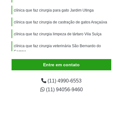
imais
Exame para Animais
clínica que faz cirurgia para gato Jardim Utinga
Exame para Animais São Caetano
clínica que faz cirurgia de castração de gatos Araçaúva
ão Animal
Internação de Animais
ernação para Cachorro
Internação para Cães
clínica que faz cirurgia limpeza de tártaro Vila Suíça
tos
Internação para Gatos
clínica que faz cirurgia veterinária São Bernardo do
Campo
rnação Uti Veterinária
Internação Veterinária
cirurgia para gato Vila Pires
Entre em contato
Internação Veterinária São Caetano
ártaro Canino
Limpeza de Tártaro de Cães
(11) 4990-6553
Limpeza de Tártaro para Cães
(11) 94056-9460
eza Dentária Canina
Limpeza Tártaro
taro São Caetano
Tartarectomia em Animais
a em Cachorro