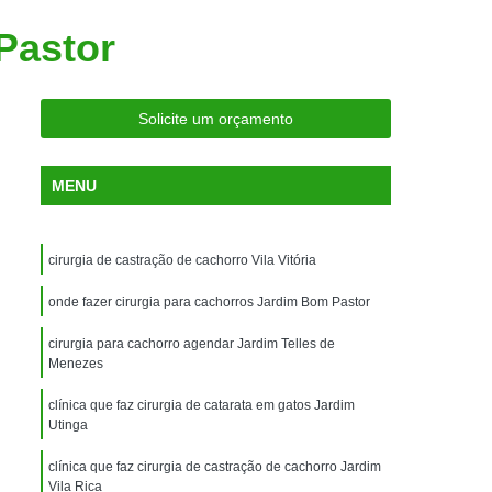
ria Próxima
Clínica Veterinária Próximo a Mim
Pastor
Clínica Veterinária São Caetano
Consulta de Ortopedia para Animais Silvestres
Solicite um orçamento
rapia para Silvestres
ia para Animais Silvestres
MENU
tres
Consulta para Animais Silvestres
 Silvestres Santo André
cirurgia de castração de cachorro Vila Vitória
aetano
Consulta para Animal Silvestre
onde fazer cirurgia para cachorros Jardim Bom Pastor
a Veterinária para Animais Silvestres
cirurgia para cachorro agendar Jardim Telles de
Exame de Eletrocardiograma Veterinário
Menezes
Exame de Imagem para Animais
clínica que faz cirurgia de catarata em gatos Jardim
Exame de Radiologia para Animais
Utinga
Exame de Sangue para Animais
clínica que faz cirurgia de castração de cachorro Jardim
Vila Rica