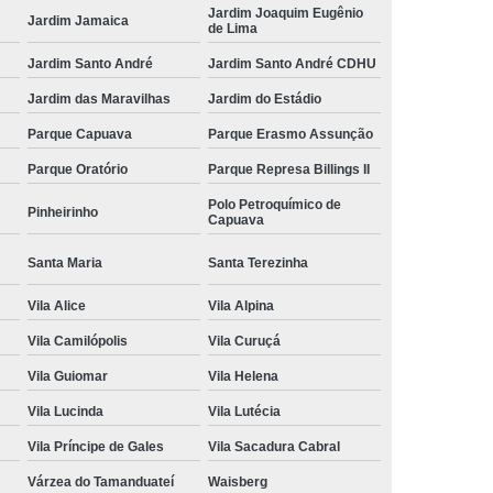
Jardim Joaquim Eugênio
Jardim Jamaica
de Lima
Jardim Santo André
Jardim Santo André CDHU
Jardim das Maravilhas
Jardim do Estádio
Parque Capuava
Parque Erasmo Assunção
Parque Oratório
Parque Represa Billings II
Polo Petroquímico de
Pinheirinho
Capuava
Santa Maria
Santa Terezinha
Vila Alice
Vila Alpina
Vila Camilópolis
Vila Curuçá
Vila Guiomar
Vila Helena
Vila Lucinda
Vila Lutécia
Vila Príncipe de Gales
Vila Sacadura Cabral
Várzea do Tamanduateí
Waisberg