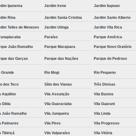
rdim Ipanema
Jardim Irene
Jardim Itapoan
rdim Rina
Jardim Santa Cristina
Jardim Santo Alberto
rdim Telles de Menezes
Jardim Utinga
Jardim Vila Rica
ranapiacaba
Paraíso
Parque América
rque João Ramalho
Parque Marajoara
Parque Novo Oratório
rque das Garças
Parque das Nações
Parque do Pedroso
o Grande
Rio Mogi
Rio Pequeno
io dos Teco
Sítio dos Vianas
Três Divisas
a Aquilino
Vila Assunção
Vila Bastos
a Gilda
Vila Guaraciaba
Vila Guarani
la João Ramalho
Vila Junqueira
Vila Linda
a Palmares
Vila Pires
Vila Progresso
a Tibiriçá
Vila Valparaíso
Vila Vitória