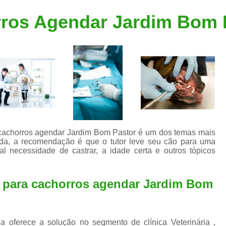
Clínica Veterinária Popular
Clínica Veteriná
rros Agendar Jardim Bom 
Clínica Veterinária Santo André
Consulta de Dermatologista para Silvestres
Consulta de Ozoniote
Consulta Médica Veterinár
Consulta Médica Veterinária para Silves
Consulta para Animais
Consulta para Animais Silvestres São C
a cachorros agendar Jardim Bom Pastor é um dos temas mais
a, a recomendação é que o tutor leve seu cão para uma
Consulta para Silvestres
Consult
al necessidade de castrar, a idade certa e outros tópicos
Consulta Veterinária para Silvestres
Exame de Endoscopia Veterinária
a para cachorros agendar Jardim Bom
Exame de Laboratório para Animais
Exame de Raio X para Animais
a oferece a solução no segmento de clínica Veterinária ,