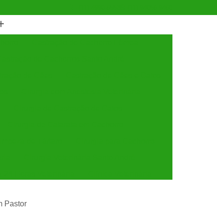
(11) 4990-6553
(11) 94056-9460
horro
Castração de Cachorro Fêmea
astração de Cachorros Santo André
tração de Cães
Castração de Cães e Gatos
tos
Cirurgia com Anestesia Veterinária
Cirurgia de Castração de Gatos
Cirurgia de Catarata em Cachorro
Limpeza de Tártaro
Cirurgia para Cachorro
ária
Cirurgia Veterinária Santo André
a 24 Horas Veterinária
Clínica Veterinária
línica Veterinária de Cães e Gatos
m Pastor
 e Gatos
Clínica Veterinária Mais Próxima