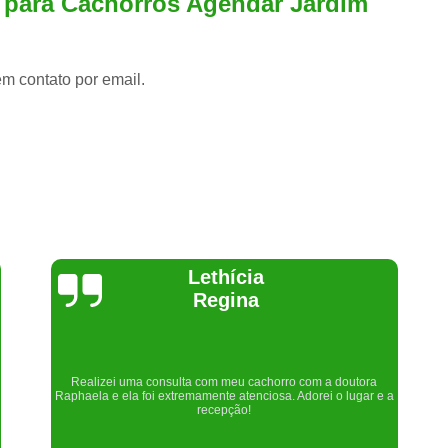
a para Cachorros Agendar Jardim
em contato por email.
Joelma Lilian
Um lugar maravilhoso. Sempre serei grata pelo que fizeram por
nós!