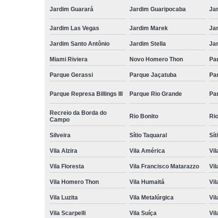
Jardim Guarará
Jardim Guaripocaba
Ja
Jardim Las Vegas
Jardim Marek
Ja
Jardim Santo Antônio
Jardim Stella
Ja
Miami Riviera
Novo Homero Thon
Pa
Parque Gerassi
Parque Jaçatuba
Pa
Parque Represa Billings III
Parque Rio Grande
Pa
Recreio da Borda do
Rio Bonito
Ri
Campo
Silveira
Sítio Taquaral
Sít
Vila Alzira
Vila América
Vil
Vila Floresta
Vila Francisco Matarazzo
Vil
Vila Homero Thon
Vila Humaitá
Vi
Vila Luzita
Vila Metalúrgica
Vil
Vila Scarpelli
Vila Suíça
Vil