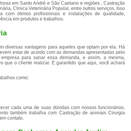
Exame de Ultrassom para An
 Horas em Santo André e São Caetano e regiões , Castração
nária, Clínica Veterinária Popular, entre outros serviços. Isso
Exame para Animais Santo André
 com ótimos profissionais e instalações de qualidade,
lência em produtos e trabalhos.
Exame para Cachorro
Internaç
ria
Internação para Animais de Estimação
Int
Internação para Cães e Ga
m diversas vantagens para aqueles que optam por ela. Há
Internação Semi Intensiva Veterinária
Inte
devem estar de acordo com as demandas apresentadas pelo
 a empresa para sanar essa demanda, e assim, a mesma,
Internação Veterinária Santo André
s que o cliente realizar. É garantido que aqui, você achará
Limpeza de Tártaro Canina
Limpeza de T
abalhos como:
Limpeza de Tártaro em Cachorro
Limpeza de Tártaro para Gatos
Limp
Limpeza Tártaro Santo André
Limpeza Tár
arecer cada uma de suas dúvidas com nossos funcionários.
Tartarectomi
ento também trabalha com Castração de animais Cirurgia
 em contato.