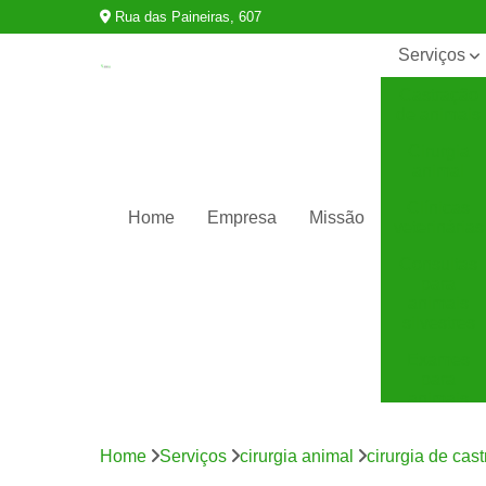
Rua das Paineiras, 607
Serviços
Castração
de animais
Cirurgia
animal
Clínicas
Home
Empresa
Missão
veterinárias
Consultas
para
animais
silvestres
Exames
para
animais
Internação
para
Home
Serviços
cirurgia animal
cirurgia de cas
animais