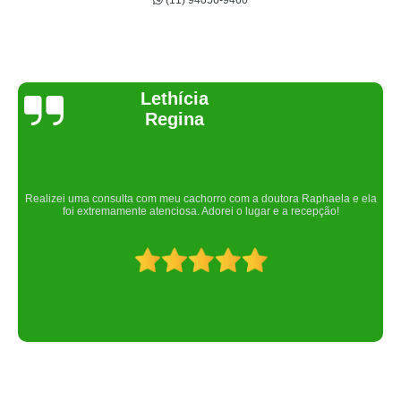
(11) 94056-9460
Joelma Lilian
Um lugar maravilhoso. Sempre serei grata pelo que fizeram por nós!