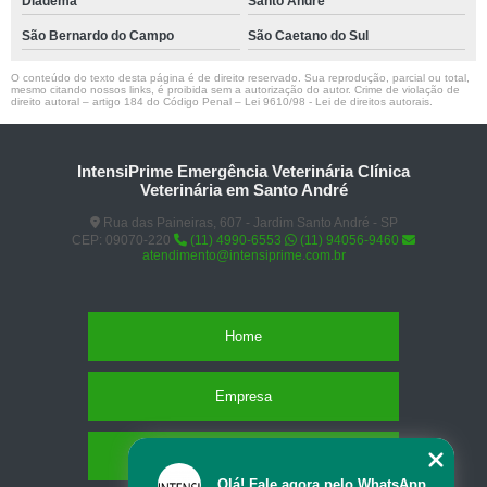
Diadema
Santo André
São Bernardo do Campo
São Caetano do Sul
O conteúdo do texto desta página é de direito reservado. Sua reprodução, parcial ou total,
mesmo citando nossos links, é proibida sem a autorização do autor. Crime de violação de
direito autoral – artigo 184 do Código Penal –
Lei 9610/98 - Lei de direitos autorais
.
IntensiPrime Emergência Veterinária Clínica
Veterinária em Santo André
Rua das Paineiras, 607 - Jardim Santo André - SP
CEP: 09070-220
(11) 4990-6553
(11) 94056-9460
atendimento@intensiprime.com.br
Home
Empresa
Missão
Olá! Fale agora pelo WhatsApp