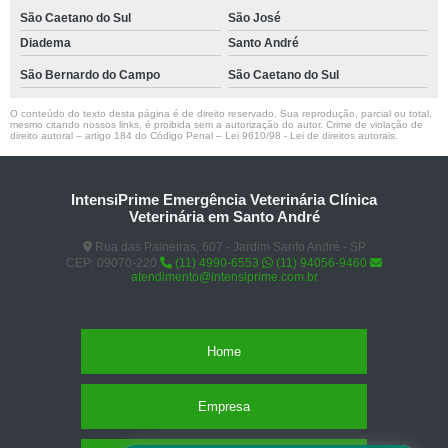
São Caetano do Sul
São José
Diadema
Santo André
São Bernardo do Campo
São Caetano do Sul
O conteúdo do texto desta página é de direito reservado. Sua reprodução, parcial ou total,
mesmo citando nossos links, é proibida sem a autorização do autor. Crime de violação de
direito autoral – artigo 184 do Código Penal –
Lei 9610/98 - Lei de direitos autorais
.
IntensiPrime Emergência Veterinária Clínica
Veterinária em Santo André
Rua das Paineiras, 607 - Jardim Santo André - SP
CEP: 09070-220
(11) 4990-6553
(11) 94056-9460
atendimento@intensiprime.com.br
Home
Empresa