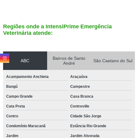
Regiões onde a IntensiPrime Emergência
Veterinária atende:
Bairros de Santo
ABC
São Caetano do Sul
André
Acampamento Anchieta
Araçaúva
Bangú
Campestre
Campo Grande
Casa Branca
Cata Preta
Centreville
Centro
Cidade São Jorge
Condomínio Maracanã
Estância Rio Grande
Jardim
Jardim Alvorada