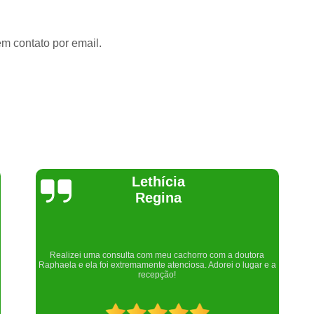
em contato por email.
Joelma Lilian
Um lugar maravilhoso. Sempre serei grata pelo que fizeram por
nós!