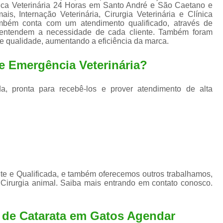
Exame de Ultrassom para An
nica Veterinária 24 Horas em Santo André e São Caetano e
is, Internação Veterinária, Cirurgia Veterinária e Clínica
Exame para Animais Santo André
ambém conta com um atendimento qualificado, através de
e entendem a necessidade de cada cliente. Também foram
Exame para Cachorro
Internaç
de qualidade, aumentando a eficiência da marca.
Internação para Animais de Estimação
Int
e Emergência Veterinária?
Internação para Cães e Ga
Internação Semi Intensiva Veterinária
Inte
a, pronta para recebê-los e prover atendimento de alta
Internação Veterinária Santo André
Limpeza de Tártaro Canina
Limpeza de T
Limpeza de Tártaro em Cachorro
Limpeza de Tártaro para Gatos
Limp
Limpeza Tártaro Santo André
Limpeza Tár
e e Qualificada, e também oferecemos outros trabalhamos,
Cirurgia animal. Saiba mais entrando em contato conosco.
Tartarectomi
a de Catarata em Gatos Agendar