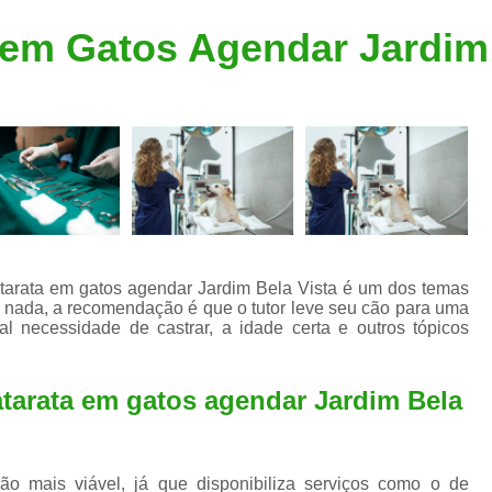
Clínica Veterinária Popular
Clínica Veteriná
a em Gatos Agendar Jardim 
Clínica Veterinária Santo André
Consulta de Dermatologista para Silvestres
Consulta de Ozoniote
Consulta Médica Veterinár
Consulta Médica Veterinária para Silves
Consulta para Animais
Consulta para Animais Silvestres São C
catarata em gatos agendar Jardim Bela Vista é um dos temas
nada, a recomendação é que o tutor leve seu cão para uma
Consulta para Silvestres
Consult
al necessidade de castrar, a idade certa e outros tópicos
Consulta Veterinária para Silvestres
Exame de Endoscopia Veterinária
atarata em gatos agendar Jardim Bela
Exame de Laboratório para Animais
Exame de Raio X para Animais
ão mais viável, já que disponibiliza serviços como o de