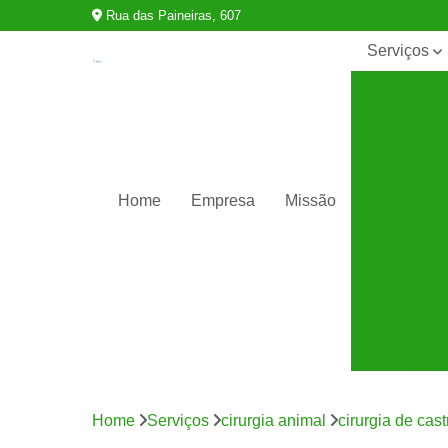
Rua das Paineiras, 607
Serviços
Castração
de animais
Cirurgia
animal
Clínicas
Home
Empresa
Missão
veterinárias
Consultas
para
animais
silvestres
Exames
para
animais
Internação
para
Home
Serviços
cirurgia animal
cirurgia de cas
animais