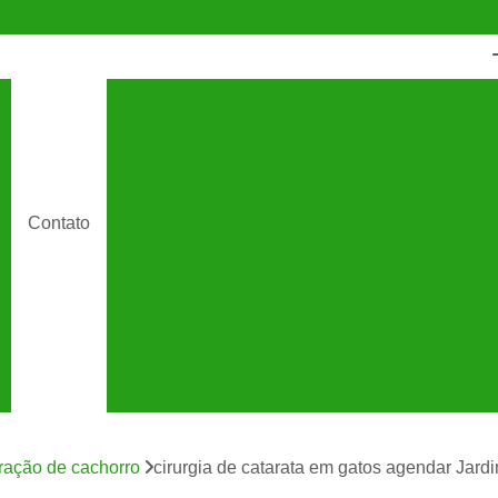
Castração Animal
Castração de Cac
Castração de Cachorro Macho
C
Castração de Cachorros São Caetano
Cas
Castração de Gato
Castração de Ga
Contato
Cirurgia de Castração de Cachorro
Cirurgia de Castração para Gatos
Cirurgia de Catarata em Gatos
Cirurgia 
Cirurgia para Gato
Cirurgia Veterin
Cirurgia Veterinária São Caetano
Clínic
Clínica Veterinária 24 Horas
C
tração de cachorro
cirurgia de catarata em gatos agendar Jard
Clínica Veterinária Especializada em Cães