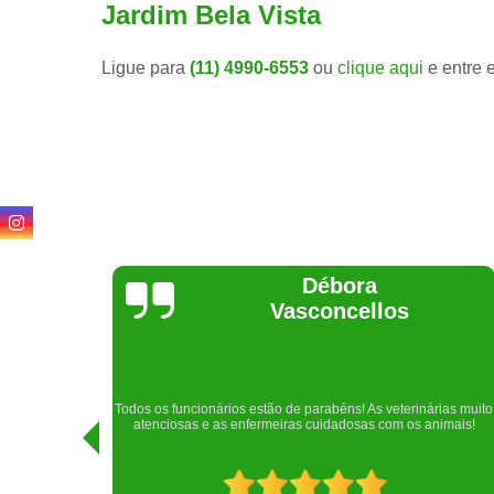
Jardim Bela Vista
Ligue para
(11) 4990-6553
ou
clique aqui
e entre 
Lethícia
Regina
Realizei uma consulta com meu cachorro com a doutora
rias muito
Raphaela e ela foi extremamente atenciosa. Adorei o lugar e a
imais!
recepção!