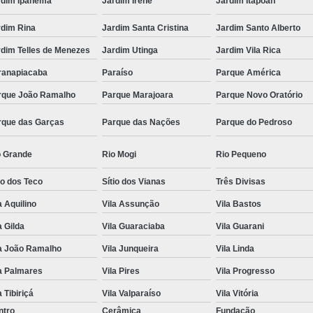
rdim Ipanema
Jardim Irene
Jardim Itapoan
rdim Rina
Jardim Santa Cristina
Jardim Santo Alberto
rdim Telles de Menezes
Jardim Utinga
Jardim Vila Rica
ranapiacaba
Paraíso
Parque América
rque João Ramalho
Parque Marajoara
Parque Novo Oratório
rque das Garças
Parque das Nações
Parque do Pedroso
o Grande
Rio Mogi
Rio Pequeno
io dos Teco
Sítio dos Vianas
Três Divisas
a Aquilino
Vila Assunção
Vila Bastos
a Gilda
Vila Guaraciaba
Vila Guarani
la João Ramalho
Vila Junqueira
Vila Linda
a Palmares
Vila Pires
Vila Progresso
a Tibiriçá
Vila Valparaíso
Vila Vitória
ntro
Cerâmica
Fundação