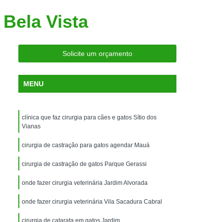
ria Próxima
Clínica Veterinária Próximo a Mim
Bela Vista
Clínica Veterinária São Caetano
Consulta de Ortopedia para Animais Silvestres
Solicite um orçamento
rapia para Silvestres
ia para Animais Silvestres
MENU
tres
Consulta para Animais Silvestres
 Silvestres Santo André
clínica que faz cirurgia para cães e gatos Sítio dos
aetano
Consulta para Animal Silvestre
Vianas
a Veterinária para Animais Silvestres
cirurgia de castração para gatos agendar Mauá
Exame de Eletrocardiograma Veterinário
cirurgia de castração de gatos Parque Gerassi
Exame de Imagem para Animais
onde fazer cirurgia veterinária Jardim Alvorada
Exame de Radiologia para Animais
onde fazer cirurgia veterinária Vila Sacadura Cabral
Exame de Sangue para Animais
cirurgia de catarata em gatos Jardim