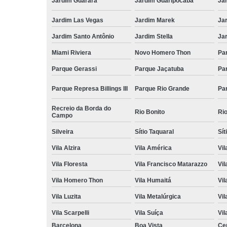
Jardim Guarará
Jardim Guaripocaba
Ja
Jardim Las Vegas
Jardim Marek
Ja
Jardim Santo Antônio
Jardim Stella
Ja
Miami Riviera
Novo Homero Thon
Pa
Parque Gerassi
Parque Jaçatuba
Pa
Parque Represa Billings III
Parque Rio Grande
Pa
Recreio da Borda do
Rio Bonito
Ri
Campo
Silveira
Sítio Taquaral
Sít
Vila Alzira
Vila América
Vil
Vila Floresta
Vila Francisco Matarazzo
Vil
Vila Homero Thon
Vila Humaitá
Vi
Vila Luzita
Vila Metalúrgica
Vil
Vila Scarpelli
Vila Suíça
Vil
Barcelona
Boa Vista
Ce