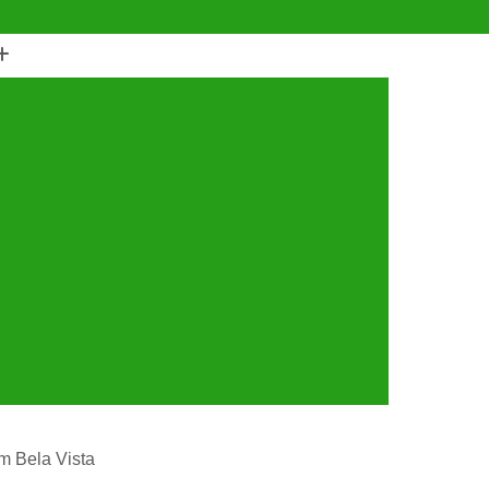
(11) 4990-6553
(11) 94056-9460
horro
Castração de Cachorro Fêmea
astração de Cachorros Santo André
tração de Cães
Castração de Cães e Gatos
tos
Cirurgia com Anestesia Veterinária
Cirurgia de Castração de Gatos
Cirurgia de Catarata em Cachorro
Limpeza de Tártaro
Cirurgia para Cachorro
ária
Cirurgia Veterinária Santo André
a 24 Horas Veterinária
Clínica Veterinária
línica Veterinária de Cães e Gatos
im Bela Vista
 e Gatos
Clínica Veterinária Mais Próxima