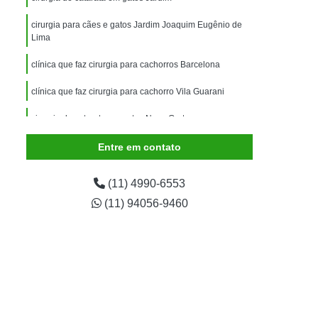
imais
Exame para Animais
cirurgia para cães e gatos Jardim Joaquim Eugênio de
Exame para Animais São Caetano
Lima
ão Animal
Internação de Animais
clínica que faz cirurgia para cachorros Barcelona
ernação para Cachorro
Internação para Cães
clínica que faz cirurgia para cachorro Vila Guarani
tos
Internação para Gatos
cirurgia de catarata em gatos Nova Gerty
rnação Uti Veterinária
Internação Veterinária
Entre em contato
Internação Veterinária São Caetano
ártaro Canino
Limpeza de Tártaro de Cães
(11) 4990-6553
Limpeza de Tártaro para Cães
(11) 94056-9460
eza Dentária Canina
Limpeza Tártaro
taro São Caetano
Tartarectomia em Animais
a em Cachorro