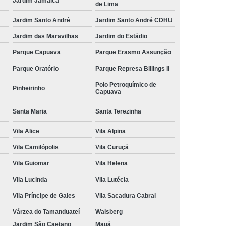
Jardim Jamaica
de Lima
Jardim Santo André
Jardim Santo André CDHU
Jardim das Maravilhas
Jardim do Estádio
Parque Capuava
Parque Erasmo Assunção
Parque Oratório
Parque Represa Billings II
Polo Petroquímico de
Pinheirinho
Capuava
Santa Maria
Santa Terezinha
Vila Alice
Vila Alpina
Vila Camilópolis
Vila Curuçá
Vila Guiomar
Vila Helena
Vila Lucinda
Vila Lutécia
Vila Príncipe de Gales
Vila Sacadura Cabral
Várzea do Tamanduateí
Waisberg
Jardim São Caetano
Mauá