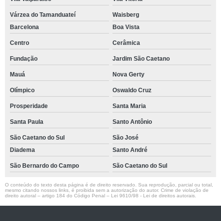
Várzea do Tamanduateí
Waisberg
Barcelona
Boa Vista
Centro
Cerâmica
Fundação
Jardim São Caetano
Mauá
Nova Gerty
Olímpico
Oswaldo Cruz
Prosperidade
Santa Maria
Santa Paula
Santo Antônio
São Caetano do Sul
São José
Diadema
Santo André
São Bernardo do Campo
São Caetano do Sul
O conteúdo do texto desta página é de direito reservado. Sua reprodução, parcial ou total,
mesmo citando nossos links, é proibida sem a autorização do autor. Crime de violação de
direito autoral – artigo 184 do Código Penal –
Lei 9610/98 - Lei de direitos autorais
.