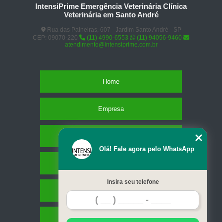
IntensiPrime Emergência Veterinária Clínica
Veterinária em Santo André
Rua das Paineiras, 607 - Jardim Santo André - SP
CEP: 09070-220
(11) 4990-6553
(11) 94056-9460
atendimento@intensiprime.com.br
Home
Empresa
Missão
Olá! Fale agora pelo WhatsApp
Serviços
Insira seu telefone
Contato
Mapa do site