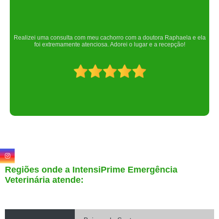
Um lugar maravilhoso. Sempre serei grata pelo que fizeram por nós!
Regiões onde a IntensiPrime Emergência
Veterinária atende: