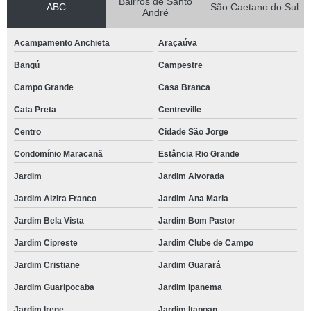
Bairros de Santo
ABC
São Caetano do Sul
André
Acampamento Anchieta
Araçaúva
Bangú
Campestre
Campo Grande
Casa Branca
Cata Preta
Centreville
Centro
Cidade São Jorge
Condomínio Maracanã
Estância Rio Grande
Jardim
Jardim Alvorada
Jardim Alzira Franco
Jardim Ana Maria
Jardim Bela Vista
Jardim Bom Pastor
Jardim Cipreste
Jardim Clube de Campo
Jardim Cristiane
Jardim Guarará
Jardim Guaripocaba
Jardim Ipanema
Jardim Irene
Jardim Itapoan