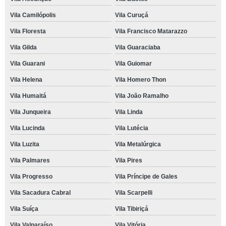
Vila Camilópolis
Vila Curuçá
Vila Floresta
Vila Francisco Matarazzo
Vila Gilda
Vila Guaraciaba
Vila Guarani
Vila Guiomar
Vila Helena
Vila Homero Thon
Vila Humaitá
Vila João Ramalho
Vila Junqueira
Vila Linda
Vila Lucinda
Vila Lutécia
Vila Luzita
Vila Metalúrgica
Vila Palmares
Vila Pires
Vila Progresso
Vila Príncipe de Gales
Vila Sacadura Cabral
Vila Scarpelli
Vila Suíça
Vila Tibiriçá
Vila Valparaíso
Vila Vitória