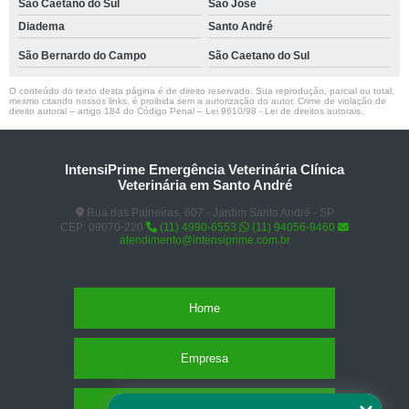
São Caetano do Sul
São José
Diadema
Santo André
São Bernardo do Campo
São Caetano do Sul
O conteúdo do texto desta página é de direito reservado. Sua reprodução, parcial ou total,
mesmo citando nossos links, é proibida sem a autorização do autor. Crime de violação de
direito autoral – artigo 184 do Código Penal –
Lei 9610/98 - Lei de direitos autorais
.
IntensiPrime Emergência Veterinária Clínica
Veterinária em Santo André
Rua das Paineiras, 607 - Jardim Santo André - SP
CEP: 09070-220
(11) 4990-6553
(11) 94056-9460
atendimento@intensiprime.com.br
Home
Empresa
Missão