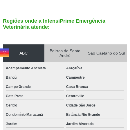
Regiões onde a IntensiPrime Emergência
Veterinária atende:
Bairros de Santo
ABC
São Caetano do Sul
André
Acampamento Anchieta
Araçaúva
Bangú
Campestre
Campo Grande
Casa Branca
Cata Preta
Centreville
Centro
Cidade São Jorge
Condomínio Maracanã
Estância Rio Grande
Jardim
Jardim Alvorada