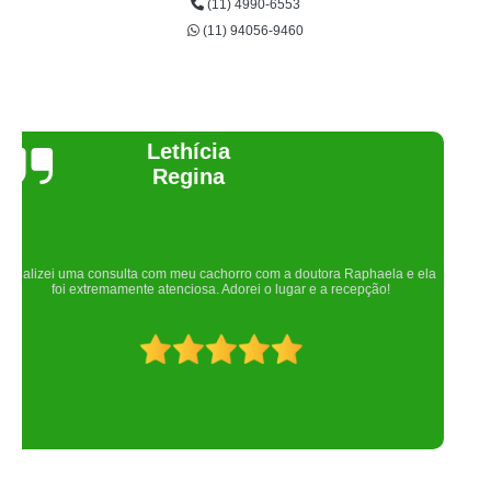
(11) 4990-6553
(11) 94056-9460
Joelma Lilian
Um lugar maravilhoso. Sempre serei grata pelo que fizeram por nós!