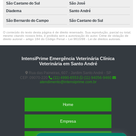
São Caetano do Sul
São José
Diadema
Santo André
São Bernardo do Campo
São Caetano do Sul
O conteúdo do texto desta página é de direito reservado. Sua reprodução, parcial ou total,
mesmo citando nossos links, é proibida sem a autorização do autor. Crime de violação de
direito autoral – artigo 184 do Código Penal –
Lei 9610/98 - Lei de direitos autorais
.
IntensiPrime Emergência Veterinária Clínica
Veterinária em Santo André
Rua das Paineiras, 607 - Jardim Santo André - SP
CEP: 09070-220
(11) 4990-6553
(11) 94056-9460
atendimento@intensiprime.com.br
Home
Empresa