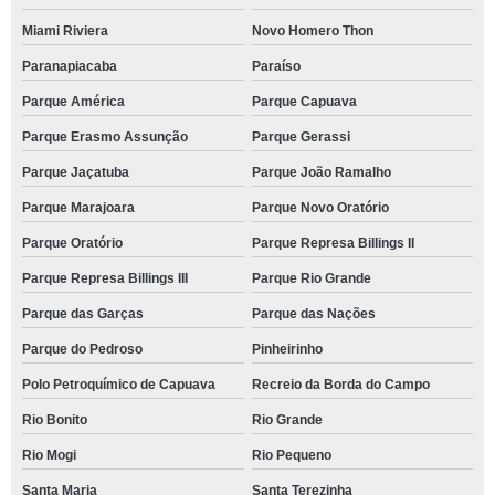
Miami Riviera
Novo Homero Thon
Paranapiacaba
Paraíso
Parque América
Parque Capuava
Parque Erasmo Assunção
Parque Gerassi
Parque Jaçatuba
Parque João Ramalho
Parque Marajoara
Parque Novo Oratório
Parque Oratório
Parque Represa Billings II
Parque Represa Billings III
Parque Rio Grande
Parque das Garças
Parque das Nações
Parque do Pedroso
Pinheirinho
Polo Petroquímico de Capuava
Recreio da Borda do Campo
Rio Bonito
Rio Grande
Rio Mogi
Rio Pequeno
Santa Maria
Santa Terezinha