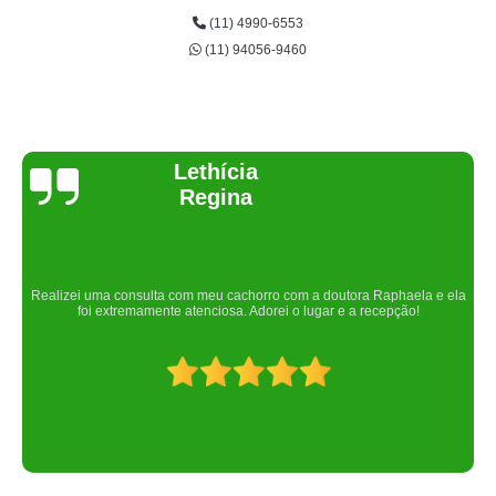
(11) 4990-6553
(11) 94056-9460
Joelma Lilian
Um lugar maravilhoso. Sempre serei grata pelo que fizeram por nós!