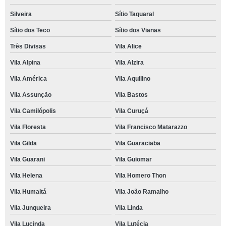
Silveira
Sítio Taquaral
Sítio dos Teco
Sítio dos Vianas
Três Divisas
Vila Alice
Vila Alpina
Vila Alzira
Vila América
Vila Aquilino
Vila Assunção
Vila Bastos
Vila Camilópolis
Vila Curuçá
Vila Floresta
Vila Francisco Matarazzo
Vila Gilda
Vila Guaraciaba
Vila Guarani
Vila Guiomar
Vila Helena
Vila Homero Thon
Vila Humaitá
Vila João Ramalho
Vila Junqueira
Vila Linda
Vila Lucinda
Vila Lutécia