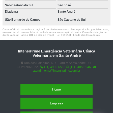
São Caetano do Sul
São José
Diadema
Santo André
São Bernardo do Campo
São Caetano do Sul
O conteúdo do texto desta página é de direito reservado. Sua reprodução, parcial ou total,
mesmo citando nossos links, é proibida sem a autorização do autor. Crime de violação de
direito autoral – artigo 184 do Código Penal –
Lei 9610/98 - Lei de direitos autorais
.
IntensiPrime Emergência Veterinária Clínica
Veterinária em Santo André
Rua das Paineiras, 607 - Jardim Santo André - SP
CEP: 09070-220
(11) 4990-6553
(11) 94056-9460
atendimento@intensiprime.com.br
Home
Empresa