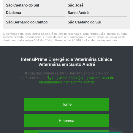
São Caetano do Sul
São José
Diadema
Santo André
São Bernardo do Campo
São Caetano do Sul
O conteúdo do texto desta página é de direito reservado. Sua reprodução, parcial ou total,
mesmo citando nossos links, é proibida sem a autorização do autor. Crime de violação de
direito autoral – artigo 184 do Código Penal –
Lei 9610/98 - Lei de direitos autorais
.
IntensiPrime Emergência Veterinária Clínica
Veterinária em Santo André
Rua das Paineiras, 607 - Jardim Santo André - SP
CEP: 09070-220
(11) 4990-6553
(11) 94056-9460
atendimento@intensiprime.com.br
Home
Empresa