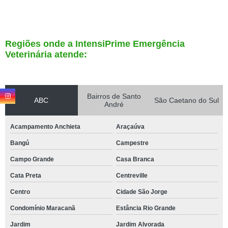
Regiões onde a IntensiPrime Emergência
Veterinária atende:
Bairros de Santo
ABC
São Caetano do Sul
André
Acampamento Anchieta
Araçaúva
Bangú
Campestre
Campo Grande
Casa Branca
Cata Preta
Centreville
Centro
Cidade São Jorge
Condomínio Maracanã
Estância Rio Grande
Jardim
Jardim Alvorada