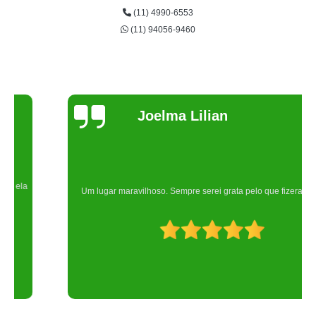
(11) 4990-6553
(11) 94056-9460
Joelma Lilian
Um lugar maravilhoso. Sempre serei grata pelo que fizeram por nós!