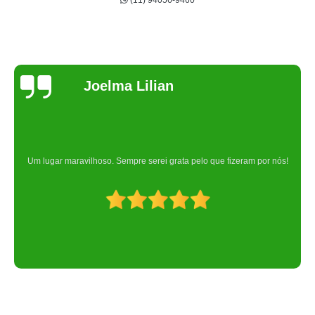
(11) 94056-9460
Joelma Lilian
Um lugar maravilhoso. Sempre serei grata pelo que fizeram por nós!