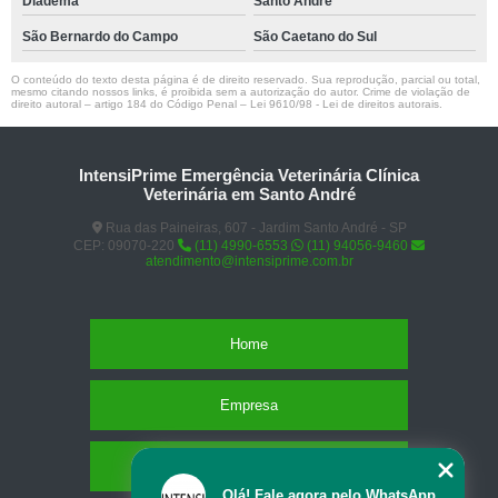
Diadema
Santo André
São Bernardo do Campo
São Caetano do Sul
O conteúdo do texto desta página é de direito reservado. Sua reprodução, parcial ou total,
mesmo citando nossos links, é proibida sem a autorização do autor. Crime de violação de
direito autoral – artigo 184 do Código Penal –
Lei 9610/98 - Lei de direitos autorais
.
IntensiPrime Emergência Veterinária Clínica
Veterinária em Santo André
Rua das Paineiras, 607 - Jardim Santo André - SP
CEP: 09070-220
(11) 4990-6553
(11) 94056-9460
atendimento@intensiprime.com.br
Home
Empresa
Missão
Olá! Fale agora pelo WhatsApp