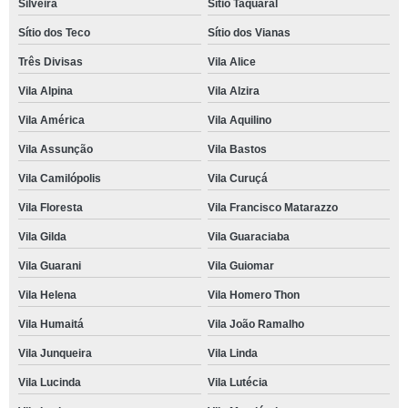
Silveira
Sítio Taquaral
Sítio dos Teco
Sítio dos Vianas
Três Divisas
Vila Alice
Vila Alpina
Vila Alzira
Vila América
Vila Aquilino
Vila Assunção
Vila Bastos
Vila Camilópolis
Vila Curuçá
Vila Floresta
Vila Francisco Matarazzo
Vila Gilda
Vila Guaraciaba
Vila Guarani
Vila Guiomar
Vila Helena
Vila Homero Thon
Vila Humaitá
Vila João Ramalho
Vila Junqueira
Vila Linda
Vila Lucinda
Vila Lutécia