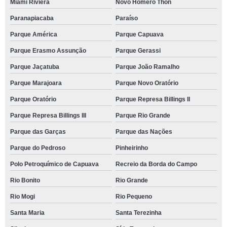
Miami Riviera
Novo Homero Thon
Paranapiacaba
Paraíso
Parque América
Parque Capuava
Parque Erasmo Assunção
Parque Gerassi
Parque Jaçatuba
Parque João Ramalho
Parque Marajoara
Parque Novo Oratório
Parque Oratório
Parque Represa Billings II
Parque Represa Billings III
Parque Rio Grande
Parque das Garças
Parque das Nações
Parque do Pedroso
Pinheirinho
Polo Petroquímico de Capuava
Recreio da Borda do Campo
Rio Bonito
Rio Grande
Rio Mogi
Rio Pequeno
Santa Maria
Santa Terezinha