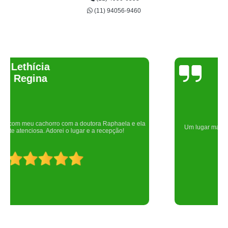
(11) 94056-9460
Joelma Lilian
Um lugar maravilhoso. Sempre serei grata pelo que fizeram por nós!