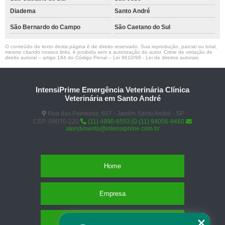
Diadema
Santo André
São Bernardo do Campo
São Caetano do Sul
O conteúdo do texto desta página é de direito reservado. Sua reprodução, parcial ou total,
mesmo citando nossos links, é proibida sem a autorização do autor. Crime de violação de
direito autoral – artigo 184 do Código Penal –
Lei 9610/98 - Lei de direitos autorais
.
IntensiPrime Emergência Veterinária Clínica
Veterinária em Santo André
Rua das Paineiras, 607 - Jardim Santo André - SP
CEP: 09070-220
(11) 4990-6553
(11) 94056-9460
atendimento@intensiprime.com.br
Home
Empresa
Missão