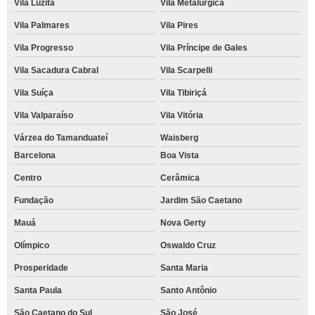
Vila Luzita
Vila Metalúrgica
Vila Palmares
Vila Pires
Vila Progresso
Vila Príncipe de Gales
Vila Sacadura Cabral
Vila Scarpelli
Vila Suíça
Vila Tibiriçá
Vila Valparaíso
Vila Vitória
Várzea do Tamanduateí
Waisberg
Barcelona
Boa Vista
Centro
Cerâmica
Fundação
Jardim São Caetano
Mauá
Nova Gerty
Olímpico
Oswaldo Cruz
Prosperidade
Santa Maria
Santa Paula
Santo Antônio
São Caetano do Sul
São José