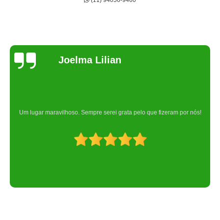
(11) 94056-9460
Joelma Lilian
Um lugar maravilhoso. Sempre serei grata pelo que fizeram por nós!