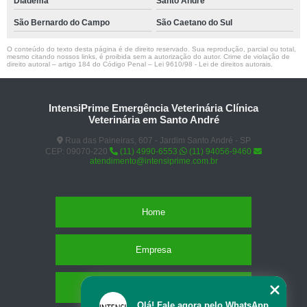
Diadema
Santo André
São Bernardo do Campo
São Caetano do Sul
O conteúdo do texto desta página é de direito reservado. Sua reprodução, parcial ou total,
mesmo citando nossos links, é proibida sem a autorização do autor. Crime de violação de
direito autoral – artigo 184 do Código Penal –
Lei 9610/98 - Lei de direitos autorais
.
IntensiPrime Emergência Veterinária Clínica
Veterinária em Santo André
Rua das Paineiras, 607 - Jardim Santo André - SP
CEP: 09070-220
(11) 4990-6553
(11) 94056-9460
atendimento@intensiprime.com.br
Home
Empresa
Missão
Olá! Fale agora pelo WhatsApp