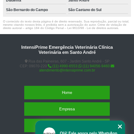
Diadema
Santo André
São Bernardo do Campo
São Caetano do Sul
O conteúdo do texto desta página é de direito reservado. Sua reprodução, parcial ou total,
mesmo citando nossos links, é proibida sem a autorização do autor. Crime de violação de
direito autoral – artigo 184 do Código Penal –
Lei 9610/98 - Lei de direitos autorais
.
IntensiPrime Emergência Veterinária Clínica
Veterinária em Santo André
Rua das Paineiras, 607 - Jardim Santo André - SP
CEP: 09070-220
(11) 4990-6553
(11) 94056-9460
atendimento@intensiprime.com.br
Home
Empresa
Missão
Olá! Fale agora pelo WhatsApp