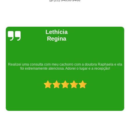
(11) 94056-9460
Joelma Lilian
Um lugar maravilhoso. Sempre serei grata pelo que fizeram por nós!