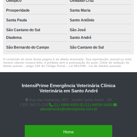
Olímpico
Oswaldo Cruz
Prosperidade
Santa Maria
Santa Paula
Santo Antônio
São Caetano do Sul
São José
Diadema
Santo André
São Bernardo do Campo
São Caetano do Sul
O conteúdo do texto desta página é de direito reservado. Sua reprodução, parcial ou total,
mesmo citando nossos links, é proibida sem a autorização do autor. Crime de violação de
direito autoral – artigo 184 do Código Penal –
Lei 9610/98 - Lei de direitos autorais
.
IntensiPrime Emergência Veterinária Clínica
Veterinária em Santo André
Rua das Paineiras, 607 - Jardim Santo André - SP
CEP: 09070-220
(11) 4990-6553
(11) 94056-9460
atendimento@intensiprime.com.br
Home