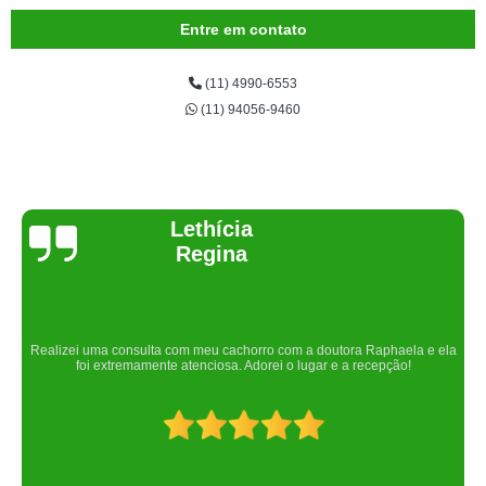
Entre em contato
(11) 4990-6553
(11) 94056-9460
Joelma Lilian
Um lugar maravilhoso. Sempre serei grata pelo que fizeram por nós!