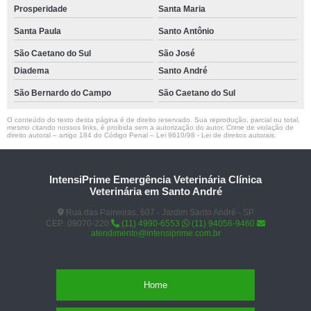
Prosperidade
Santa Maria
Santa Paula
Santo Antônio
São Caetano do Sul
São José
Diadema
Santo André
São Bernardo do Campo
São Caetano do Sul
O conteúdo do texto desta página é de direito reservado. Sua reprodução, parcial ou total,
mesmo citando nossos links, é proibida sem a autorização do autor. Crime de violação de
direito autoral – artigo 184 do Código Penal –
Lei 9610/98 - Lei de direitos autorais
.
IntensiPrime Emergência Veterinária Clínica
Veterinária em Santo André
Rua das Paineiras, 607 - Jardim Santo André - SP
CEP: 09070-220
(11) 4990-6553
(11) 94056-9460
atendimento@intensiprime.com.br
Home