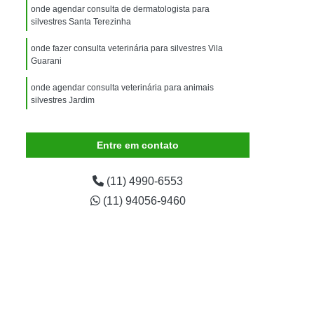
imais
Exame para Animais
onde agendar consulta de dermatologista para
silvestres Santa Terezinha
Exame para Animais São Caetano
onde fazer consulta veterinária para silvestres Vila
ão Animal
Internação de Animais
Guarani
ernação para Cachorro
Internação para Cães
onde agendar consulta veterinária para animais
tos
Internação para Gatos
silvestres Jardim
rnação Uti Veterinária
Internação Veterinária
consulta veterinária para silvestres Vila Lucinda
Entre em contato
Internação Veterinária São Caetano
onde fazer consulta de ozonioterapia para silvestres
São José
ártaro Canino
Limpeza de Tártaro de Cães
(11) 4990-6553
consulta silvestres marcar Vila Palmares
Limpeza de Tártaro para Cães
(11) 94056-9460
eza Dentária Canina
Limpeza Tártaro
taro São Caetano
Tartarectomia em Animais
a em Cachorro