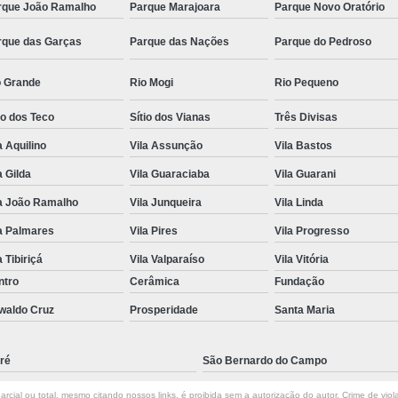
rque João Ramalho
Parque Marajoara
Parque Novo Oratório
rque das Garças
Parque das Nações
Parque do Pedroso
o Grande
Rio Mogi
Rio Pequeno
io dos Teco
Sítio dos Vianas
Três Divisas
a Aquilino
Vila Assunção
Vila Bastos
a Gilda
Vila Guaraciaba
Vila Guarani
la João Ramalho
Vila Junqueira
Vila Linda
a Palmares
Vila Pires
Vila Progresso
a Tibiriçá
Vila Valparaíso
Vila Vitória
ntro
Cerâmica
Fundação
waldo Cruz
Prosperidade
Santa Maria
ré
São Bernardo do Campo
rcial ou total, mesmo citando nossos links, é proibida sem a autorização do autor. Crime de viol