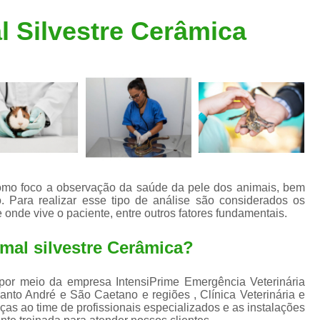
Clínica Veterinária Popular
Clínica Veteriná
l Silvestre Cerâmica
Clínica Veterinária Santo André
Consulta de Dermatologista para Silvestres
Consulta de Ozoniote
Consulta Médica Veterinár
Consulta Médica Veterinária para Silves
Consulta para Animais
Consulta para Animais Silvestres São C
como foco a observação da saúde da pele dos animais, bem
Para realizar esse tipo de análise são considerados os
Consulta para Silvestres
Consult
 onde vive o paciente, entre outros fatores fundamentais.
Consulta Veterinária para Silvestres
mal silvestre Cerâmica?
Exame de Endoscopia Veterinária
Exame de Laboratório para Animais
a por meio da empresa IntensiPrime Emergência Veterinária
anto André e São Caetano e regiões , Clínica Veterinária e
Exame de Raio X para Animais
as ao time de profissionais especializados e as instalações