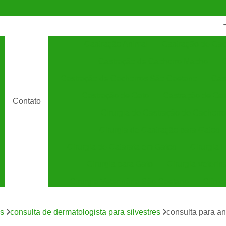
Castração Animal
Castração de Cac
Castração de Cachorro Macho
C
Castração de Cachorros São Caetano
Cas
Castração de Gato
Castração de Ga
Contato
Cirurgia de Castração de Cachorro
Cirurgia de Castração para Gatos
Cirurgia de Catarata em Gatos
Cirurgia 
Cirurgia para Gato
Cirurgia Veterin
Cirurgia Veterinária São Caetano
Clínic
Clínica Veterinária 24 Horas
C
es
consulta de dermatologista para silvestres
consulta para an
Clínica Veterinária Especializada em Cães