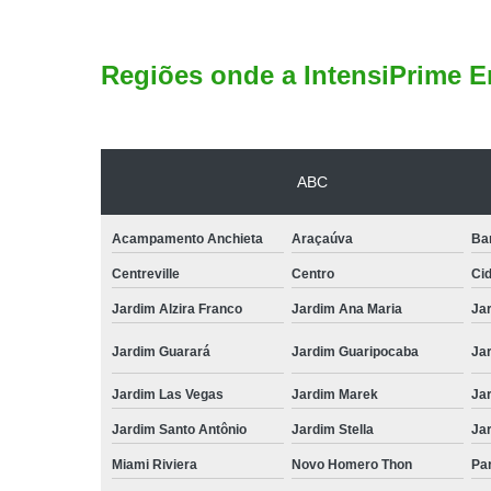
Regiões onde a IntensiPrime E
ABC
Acampamento Anchieta
Araçaúva
Ba
Centreville
Centro
Ci
Jardim Alzira Franco
Jardim Ana Maria
Jar
Jardim Guarará
Jardim Guaripocaba
Ja
Jardim Las Vegas
Jardim Marek
Ja
Jardim Santo Antônio
Jardim Stella
Ja
Miami Riviera
Novo Homero Thon
Pa