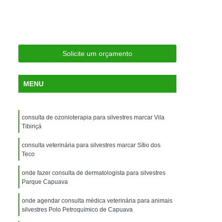
ria Próxima
Clínica Veterinária Próximo a Mim
Clínica Veterinária São Caetano
Consulta de Ortopedia para Animais Silvestres
Solicite um orçamento
rapia para Silvestres
ia para Animais Silvestres
MENU
tres
Consulta para Animais Silvestres
 Silvestres Santo André
consulta de ozonioterapia para silvestres marcar Vila
aetano
Consulta para Animal Silvestre
Tibiriçá
a Veterinária para Animais Silvestres
consulta veterinária para silvestres marcar Sítio dos
Teco
Exame de Eletrocardiograma Veterinário
onde fazer consulta de dermatologista para silvestres
Exame de Imagem para Animais
Parque Capuava
Exame de Radiologia para Animais
onde agendar consulta médica veterinária para animais
Exame de Sangue para Animais
silvestres Polo Petroquímico de Capuava