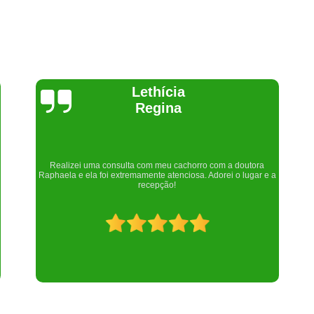
Joelma Lilian
ra
Um lugar maravilhoso. Sempre serei grata pelo que fizeram por
r e a
nós!