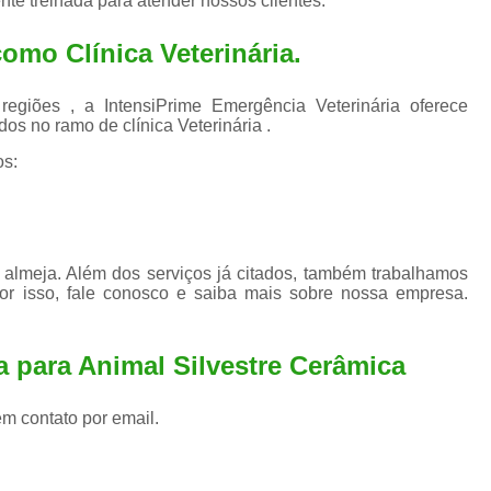
te treinada para atender nossos clientes.
Exame de Ultrassom para An
Exame para Animais Santo André
 como
Clínica Veterinária
.
Exame para Cachorro
Internaç
iões , a IntensiPrime Emergência Veterinária oferece
Internação para Animais de Estimação
Int
os no ramo de clínica Veterinária .
Internação para Cães e Ga
os:
Internação Semi Intensiva Veterinária
Inte
Internação Veterinária Santo André
Limpeza de Tártaro Canina
Limpeza de T
almeja. Além dos serviços já citados, também trabalhamos
or isso, fale conosco e saiba mais sobre nossa empresa.
Limpeza de Tártaro em Cachorro
Limpeza de Tártaro para Gatos
Limp
a para Animal Silvestre Cerâmica
Limpeza Tártaro Santo André
Limpeza Tár
em contato por email.
Tartarectomi