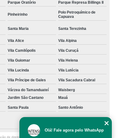
Parque Oratório
Parque Represa Billings II
Polo Petroquímico de
Pinheirinho
Capuava
Santa Maria
Santa Terezinha
Vila Alice
Vila Alpina
Vila Camilópolis
Vila Curuçá
Vila Guiomar
Vila Helena
Vila Lucinda
Vila Lutécia
Vila Príncipe de Gales
Vila Sacadura Cabral
Várzea do Tamanduateí
Waisberg
Jardim São Caetano
Mauá
Santa Paula
Santo Antônio
São Caetano do Sul
Olá! Fale agora pelo WhatsApp
ação de direito autoral – artigo 184 do Código Penal –
Lei 9610/98 - Lei de