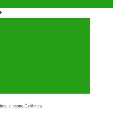
(11) 4990-6553
(11) 94056-9460
horro
Castração de Cachorro Fêmea
astração de Cachorros Santo André
tração de Cães
Castração de Cães e Gatos
tos
Cirurgia com Anestesia Veterinária
Cirurgia de Castração de Gatos
Cirurgia de Catarata em Cachorro
Limpeza de Tártaro
Cirurgia para Cachorro
ária
Cirurgia Veterinária Santo André
a 24 Horas Veterinária
Clínica Veterinária
línica Veterinária de Cães e Gatos
imal silvestre Cerâmica
 e Gatos
Clínica Veterinária Mais Próxima