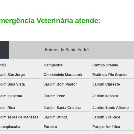
mergência Veterinária atende:
Bairros de Santo André
ngú
Campestre
Campo Grande
dade São Jorge
Condomínio Maracanã
Estância Rio Grande
dim Bela Vista
Jardim Bom Pastor
Jardim Cipreste
rdim Ipanema
Jardim Irene
Jardim Itapoan
rdim Rina
Jardim Santa Cristina
Jardim Santo Alberto
rdim Telles de Menezes
Jardim Utinga
Jardim Vila Rica
ranapiacaba
Paraíso
Parque América