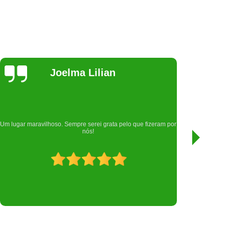
Samara
Rodrigues
Nota mil para esta clínica, que cuidou da minha filha Gamora
🐱, atendimento top, desde a recepção que são muito
atenciosas.