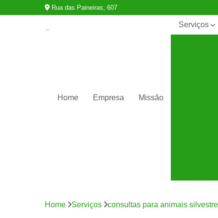
Rua das Paineiras, 607
Serviços
Castração
de animais
Cirurgia
animal
Clínicas
Home
Empresa
Missão
veterinárias
Consultas
para
animais
silvestres
Exames
para
animais
Internação
para
Home
Serviços
consultas para animais silvestr
animais