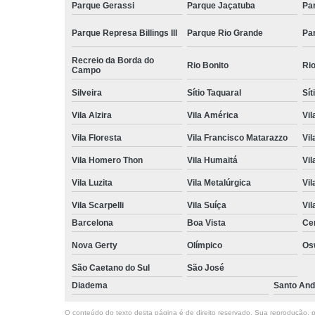
Parque Gerassi
Parque Jaçatuba
Pa
Parque Represa Billings III
Parque Rio Grande
Pa
Recreio da Borda do
Rio Bonito
Ri
Campo
Silveira
Sítio Taquaral
Sít
Vila Alzira
Vila América
Vil
Vila Floresta
Vila Francisco Matarazzo
Vil
Vila Homero Thon
Vila Humaitá
Vi
Vila Luzita
Vila Metalúrgica
Vil
Vila Scarpelli
Vila Suíça
Vil
Barcelona
Boa Vista
Ce
Nova Gerty
Olímpico
Os
São Caetano do Sul
São José
Diadema
Santo And
O conteúdo do texto desta página é de direito reservado. Sua reprodução, pa